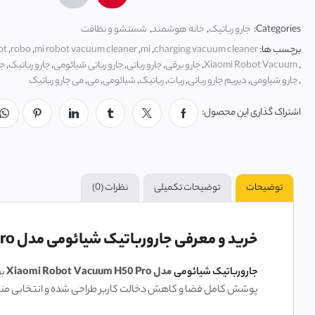
Categories:
جارو رباتیک
,
خانه هوشمند
,
شستشو و نظافت
برچسب ها:
charging vacuum cleaner
,
mi
,
mi robot vacuum cleaner
,
robo
,
ot
,
Xiaomi Robot Vacuum
,
جارو برقی
,
جارو رباتی
,
جارو رباتی شیائومی
,
جارو رباتیک
,
جا
,
جارو شیاومی
,
دیریم جارو رباتی
,
ربات
,
رباتیک
,
شیائومی
,
می
,
می جارو رباتیک
اشتراک گذاری این محصول:
توضیحات
توضیحات تکمیلی
نظرات (0)
خرید و معرفی جارورباتیک شیائومی مدل Xiaomi Robot Vacuum H50 Pro،قدرت مکش 15000 پاسکال و
جارورباتیک شیائومی
مدل
Xiaomi Robot Vacuum H50 Pro
بر
پوشش کامل فضا و کاهش دخالت کاربر طراحی شده و انتخابی من