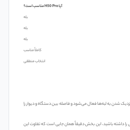
آیا
H50 Pro
مناسب است؟
بله
بله
بله
کاملاً مناسب
انتخاب منطقی
دن واقعی کنار دیوارهاست. در H50 Pro بازوی متحرک برس و پد تی هنگام نزدیک شدن به لبه‌ها فعال می‌شود و فاصله بین دستگاه و دیوار را
ولی را داشته باشید، این بخش دقیقاً همان جایی است که تفاوت این