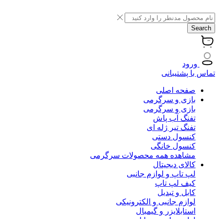
Search
ورود
تماس با پشتیبانی
صفحه اصلی
بازی و سرگرمی
بازی و سرگرمی
تفنگ آب پاش
تفنگ تیر ژله ای
کنسول دستی
کنسول خانگی
مشاهده همه محصولات سرگرمی
کالای دیجیتال
لپ تاپ و لوازم جانبی
کیف لپ تاپ
کابل و تبدیل
لوازم جانبی و الکترونیکی
استابلایزر و گیمبال