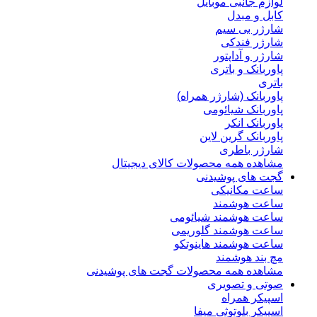
لوازم جانبی موبایل
کابل و مبدل
شارژر بی سیم
شارژر فندکی
شارژر و آداپتور
پاوربانک و باتری
باتری
پاوربانک (شارژر همراه)
پاوربانک شیائومی
پاوربانک انکر
پاوربانک گرین لاین
شارژر باطری
مشاهده همه محصولات کالای دیجیتال
گجت های پوشیدنی
ساعت مکانیکی
ساعت هوشمند
ساعت هوشمند شیائومی
ساعت هوشمند گلوریمی
ساعت هوشمند هاینوتکو
مچ بند هوشمند
مشاهده همه محصولات گجت های پوشیدنی
صوتی و تصویری
اسپیکر همراه
اسپیکر بلوتوثی میفا