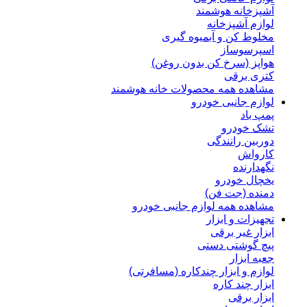
آشپزخانه هوشمند
لوازم آشپزخانه
مخلوط کن و آبمیوه گیری
اسپرسوساز
هواپز (سرخ کن بدون روغن)
کتری برقی
مشاهده همه محصولات خانه هوشمند
لوازم جانبی خودرو
پمپ باد
تشک خودرو
دوربین رانندگی
کارواش
نگهدارنده
یخچال خودرو
دمنده (جت فن)
مشاهده همه لوازم جانبی خودرو
تجهیزات و ابزار
ابزار غیر برقی
پیچ گوشتی دستی
جعبه ابزار
لوازم و ابزار چندکاره (مسافرتی)
ابزار چند کاره
ابزار برقی