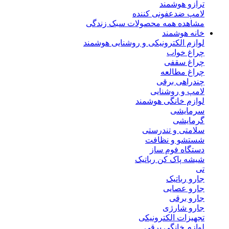
ترازو هوشمند
لامپ ضدعفونی کننده
مشاهده همه محصولات سبک زندگی
خانه هوشمند
لوازم الکترونیکی و روشنایی هوشمند
چراغ خواب
چراغ سقفی
چراغ مطالعه
چندراهی برقی
لامپ و روشنایی
لوازم خانگی هوشمند
سرمایشی
گرمایشی
سلامتی و تندرستی
شستشو و نظافت
دستگاه فوم ساز
شیشه پاک کن رباتیک
تی
جارو رباتیک
جارو عصایی
جارو برقی
جارو شارژی
تجهیزات الکترونیکی
لوازم خانگی برقی