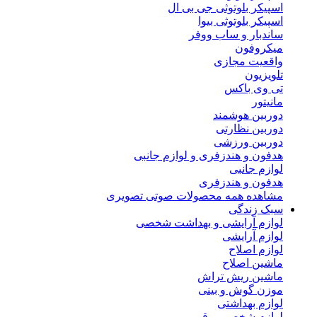
اسپیکر بلوتوثی جی بی ال
اسپیکر بلوتوثی بیوا
ساندبار و ساب ووفر
میکروفون
واقعیت مجازی
تلویزیون
تی وی باکس
مانیتور
دوربین هوشمند
دوربین نظارتی
دوربین ورزشی
هدفون و هندزفری و لوازم جانبی
لوازم جانبی
هدفون و هندزفری
مشاهده همه محصولات صوتی تصویری
سبک زندگی
لوازم آرایشی و بهداشت شخصی
لوازم آرایشی
لوازم اصلاح
ماشین اصلاح
ماشین ریش تراش
موزن گوش و بینی
لوازم بهداشتی
لوازم شخصی برقی