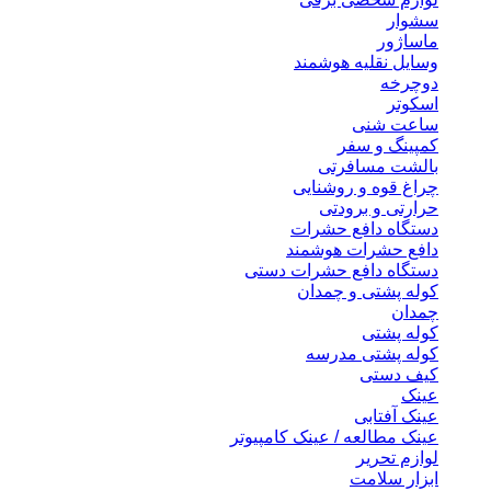
سشوار
ماساژور
وسایل نقلیه هوشمند
دوچرخه
اسکوتر
ساعت شنی
کمپینگ و سفر
بالشت مسافرتی
چراغ قوه و روشنایی
حرارتی و برودتی
دستگاه دافع حشرات
دافع حشرات هوشمند
دستگاه دافع حشرات دستی
کوله پشتی و چمدان
چمدان
کوله پشتی
کوله پشتی مدرسه
کیف دستی
عینک
عینک آفتابی
عینک مطالعه / عینک کامپیوتر
لوازم تحریر
ابزار سلامت