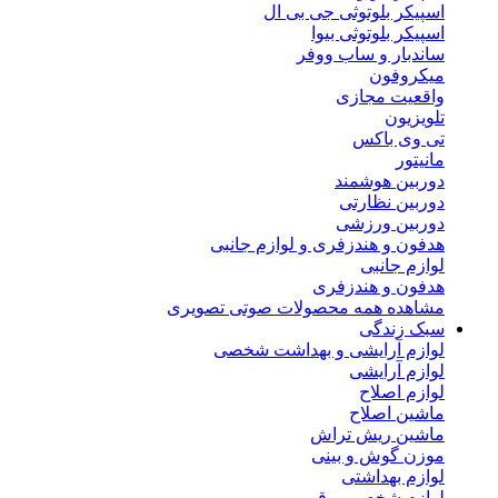
اسپیکر بلوتوثی جی بی ال
اسپیکر بلوتوثی بیوا
ساندبار و ساب ووفر
میکروفون
واقعیت مجازی
تلویزیون
تی وی باکس
مانیتور
دوربین هوشمند
دوربین نظارتی
دوربین ورزشی
هدفون و هندزفری و لوازم جانبی
لوازم جانبی
هدفون و هندزفری
مشاهده همه محصولات صوتی تصویری
سبک زندگی
لوازم آرایشی و بهداشت شخصی
لوازم آرایشی
لوازم اصلاح
ماشین اصلاح
ماشین ریش تراش
موزن گوش و بینی
لوازم بهداشتی
لوازم شخصی برقی