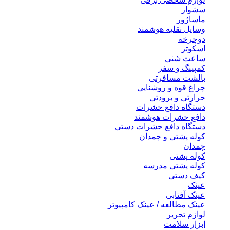
سشوار
ماساژور
وسایل نقلیه هوشمند
دوچرخه
اسکوتر
ساعت شنی
کمپینگ و سفر
بالشت مسافرتی
چراغ قوه و روشنایی
حرارتی و برودتی
دستگاه دافع حشرات
دافع حشرات هوشمند
دستگاه دافع حشرات دستی
کوله پشتی و چمدان
چمدان
کوله پشتی
کوله پشتی مدرسه
کیف دستی
عینک
عینک آفتابی
عینک مطالعه / عینک کامپیوتر
لوازم تحریر
ابزار سلامت