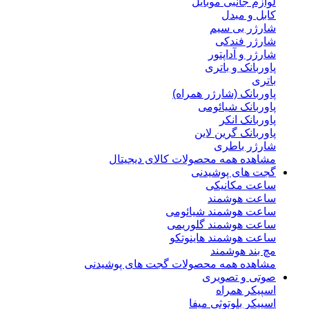
لوازم جانبی موبایل
کابل و مبدل
شارژر بی سیم
شارژر فندکی
شارژر و آداپتور
پاوربانک و باتری
باتری
پاوربانک (شارژر همراه)
پاوربانک شیائومی
پاوربانک انکر
پاوربانک گرین لاین
شارژر باطری
مشاهده همه محصولات کالای دیجیتال
گجت های پوشیدنی
ساعت مکانیکی
ساعت هوشمند
ساعت هوشمند شیائومی
ساعت هوشمند گلوریمی
ساعت هوشمند هاینوتکو
مچ بند هوشمند
مشاهده همه محصولات گجت های پوشیدنی
صوتی و تصویری
اسپیکر همراه
اسپیکر بلوتوثی میفا