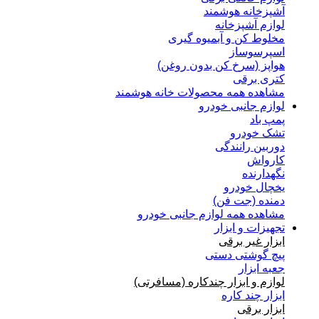
آشپزخانه هوشمند
لوازم آشپزخانه
مخلوط کن و آبمیوه گیری
اسپرسوساز
هواپز (سرخ کن بدون روغن)
کتری برقی
مشاهده همه محصولات خانه هوشمند
لوازم جانبی خودرو
پمپ باد
تشک خودرو
دوربین رانندگی
کارواش
نگهدارنده
یخچال خودرو
دمنده (جت فن)
مشاهده همه لوازم جانبی خودرو
تجهیزات و ابزار
ابزار غیر برقی
پیچ گوشتی دستی
جعبه ابزار
لوازم و ابزار چندکاره (مسافرتی)
ابزار چند کاره
ابزار برقی