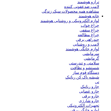
ترازو هوشمند
لامپ ضدعفونی کننده
مشاهده همه محصولات سبک زندگی
خانه هوشمند
لوازم الکترونیکی و روشنایی هوشمند
چراغ خواب
چراغ سقفی
چراغ مطالعه
چندراهی برقی
لامپ و روشنایی
لوازم خانگی هوشمند
سرمایشی
گرمایشی
سلامتی و تندرستی
شستشو و نظافت
دستگاه فوم ساز
شیشه پاک کن رباتیک
تی
جارو رباتیک
جارو عصایی
جارو برقی
جارو شارژی
تجهیزات الکترونیکی
لوازم خانگی برقی