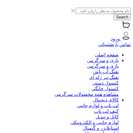
Search
ورود
تماس با پشتیبانی
صفحه اصلی
بازی و سرگرمی
بازی و سرگرمی
تفنگ آب پاش
تفنگ تیر ژله ای
کنسول دستی
کنسول خانگی
مشاهده همه محصولات سرگرمی
کالای دیجیتال
لپ تاپ و لوازم جانبی
کیف لپ تاپ
کابل و تبدیل
لوازم جانبی و الکترونیکی
استابلایزر و گیمبال