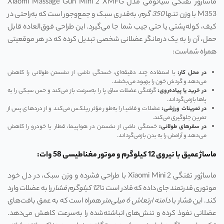
ماساژور تفنگی شیائومی مدل Xiaomi Massage Gun Mini 2 XMFG
M353 با وزن تنها
350
گرم
، به‌قدری سبک و جمع‌وجور است که به‌راحتی در
کیف، کوله‌پشتی یا حتی جیب شما جا می‌گیرد. این طراحی فوق‌العاده قابل
حمل، آن را به یک درمانگر عضلانی شخصی تبدیل کرده که در هر موقعیتی
همراه شماست:
در محل کار
:
با استفاده چند دقیقه‌ای، خستگی ناشی از نشستن طولانی را کاهش
می‌دهد و گردش خون را بهبود می‌بخشد.
در خرید یا پیاده‌روی
:
گرفتگی عضلات ساق پا را به‌سرعت باز می‌کند و حس سبکی را به
پاها بازمی‌گرداند.
در تمرینات ورزشی
:
عضلات و فاشیا را به‌طور مؤثر ریلکس می‌کند و از دردهای پس از
تمرین جلوگیری می‌کند.
در سفرهای طولانی
:
خستگی ناشی از نشستن در هواپیما، قطار یا خودرو را کاهش
می‌دهد و آرامش را به بدن بازمی‌گرداند.
ماساژ عمیق با نیروی 12 کیلوگرم و موتور مغناطیسی 58 وات:
ماساژور تفنگی Xiaomi Mini 2 با طراحی فشرده و وزن سبک، در دل خود
موتوری قدرتمند جای داده که قادر است تا
12
کیلوگرم فشار
را به عضلات وارد
کند. این فشار با
دامنه ارتعاش 6 میلی‌متر
همراه است که به عمق بافت‌های
عضلانی نفوذ کرده و تنش‌های انباشته‌شده را به‌سرعت کاهش می‌دهد.