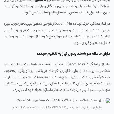
بتواند نواحی مختلف بدن را به‌طور تخصصی
ماساژور
دهد. سری توپی برای
عضلات بزرگ مانند ران و باسن، سری چنگالی برای ستون فقرات و گردن، و
سری صاف برای نقاط حساس یا ماساژ ملایم استفاده می‌شود.
در کنار عملکرد حرفه‌ای، Xiaomi Mini 2 از
طراحی مخفی برای دفع حرارت
بهره
می‌برد که هم ایمن است و هم زیبا. این سیستم باعث می‌شود گرمای
تولیدشده در حین استفاده به‌طور مؤثر دفع شود و از نفوذ عرق یا رطوبت به
داخل بدنه جلوگیری شود.
دارای حافظه هوشمند بدون نیاز به تنظیم مجدد:
ماساژور تفنگی Xiaomi Mini 2 با قابلیت
حافظه هوشمند
، تجربه‌ای راحت و
شخصی‌سازی‌شده را برای کاربران فراهم می‌کند. این ویژگی به‌صورت
خودکار
آخرین حالت ماساژ و سطح شدت استفاده‌شده
را به خاطر می‌سپارد و
در استفاده بعدی همان تنظیمات را اعمال می‌کند. بنابراین نیازی به تنظیم
مجدد نیست و کاربر می‌تواند بلافاصله از ماساژ دلخواه خود لذت ببرد.
ماساژور تفنگی شیائومی مدل Xiaomi Massage Gun Mini 2 XMFG M353