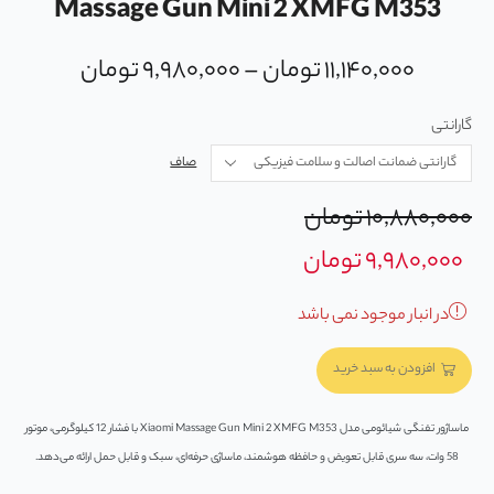
Massage Gun Mini 2 XMFG M353
۱۱,۱۴۰,۰۰۰
تومان
–
۹,۹۸۰,۰۰۰
تومان
گارانتی
صاف
۱۰,۸۸۰,۰۰۰
تومان
۹,۹۸۰,۰۰۰
تومان
در انبار موجود نمی باشد
افزودن به سبد خرید
ماساژور تفنگی شیائومی مدل Xiaomi Massage Gun Mini 2 XMFG M353 با فشار 12 کیلوگرمی، موتور
58 وات، سه سری قابل تعویض و حافظه هوشمند، ماساژی حرفه‌ای، سبک و قابل حمل ارائه می‌دهد.