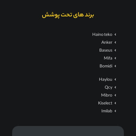
برند های تحت پوشش
Haino teko
Anker
Baseus
Mifa
Bomidi
Haylou
Qcy
Mibro
Kiselect
Imilab