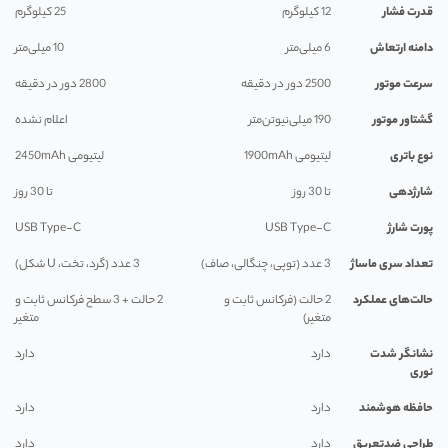
قدرت فشار
12 کیلوگرم
25 کیلوگرم
دامنه ارتعاش
6 میلی‌متر
10 میلی‌متر
سرعت موتور
2500 دور در دقیقه
2800 دور در دقیقه
گشتاور موتور
190 میلی‌نیوتن‌متر
اعلام نشده
نوع باتری
لیتیومی 1900mAh
لیتیومی 2450mAh
شارژدهی
تا 30 روز
تا 30 روز
پورت شارژ
USB Type-C
USB Type-C
تعداد سری ماساژ
3 عدد (توپی، چنگالی، صاف)
3 عدد (گرد، تخت، U شکل)
حالت‌های عملکرد
2 حالت (فرکانس ثابت و
2 حالت + 3 سطح فرکانس ثابت و
متغیر)
متغیر
نشانگر شدت
دارد
دارد
نوری
حافظه هوشمند
دارد
دارد
طراحی ضدتعریق
دارد
دارد