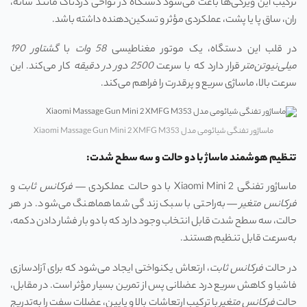
ترکیب این ویژگی‌ها باعث می‌شود دستگاه در نواحی دردناک مانند شانه،
ران، ساق پا یا پشت، عملکردی مؤثر و تسکین‌دهنده داشته باشد.
در قلب این دستگاه، یک موتور مغناطیسی
58
وات
با
گشتاور 190
میلی‌نیوتن‌متر
قرار دارد که با سرعت
2500
دور در دقیقه
کار می‌کند. این
سرعت بالا، ماساژی سریع و پرقدرت را فراهم می‌کند.
ماساژور تفنگی شیائومی مدل Xiaomi Massage Gun Mini 2 XMFG M353
تنظیم هوشمند ماساژ با دو حالت و سه سطح شدت:
ماساژور تفنگی Xiaomi Mini 2 با دو حالت عملکردی —
فرکانس ثابت
و
فرکانس متغیر
— به‌راحتی با سبک زندگی شما هماهنگ می‌شود. در هر
حالت، سه سطح شدت قابل انتخاب وجود دارد که با دو بار فشار دادن دکمه،
به‌سرعت قابل تنظیم هستند.
در حالت
فرکانس ثابت
، ارتعاش یکنواختی ایجاد می‌شود که برای آزادسازی
فاشیا و کاهش سریع درد عضلانی پس از تمرین بسیار مؤثر است. در مقابل،
حالت
فرکانس متغیر
با ترکیب ارتعاشات بالا و پایین، عضلات سفت را به‌تدریج