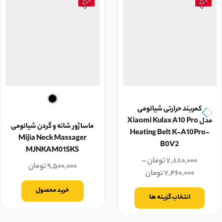
حراج
حراج
کمربند حرارتی شیائومی
مدل Xiaomi Kulax A10 Pro
ماساژور شانه و گردن شیائومی
Heating Belt K-A10Pro-
Mijia Neck Massager
B0V2
MJNKAM01SKS
۷,۸۸۰,۰۰۰
تومان
–
۹,۵۰۰,۰۰۰
تومان
۷,۴۶۰,۰۰۰
تومان
خرید محصول
انتخاب گزینه ها