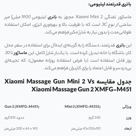
باتری قدرتمند لیتیومی:
ماساژور تفنگی Xiaomi Mini 2 مجهز به
باتری
لیتیومی 1900 میلی‌آمپر
ساعتی از نوع 3
C
است که با ظرفیت بالا و بهره‌وری انرژی، امکان استفاده
طولانی‌مدت را بدون نیاز به شارژ مکرر فراهم می‌کند.
این
باتری
قدرتمند، دستگاه را به گزینه‌ای ایده‌آل برای استفاده در سفر، محل
کار، باشگاه یا خانه تبدیل کرده است. با یک‌بار شارژ کامل، این
ماساژور
تا
30
روز
قابل استفاده است (با فرض استفاده روزانه معمول)، که تجربه‌ای
بی‌دردسر و قابل اعتماد را برای کاربران فراهم می‌کند.
جدول مقایسه Xiaomi Massage Gun Mini 2 Vs
Xiaomi Massage Gun 2 XMFG-M451
ویژگی
Mini 2 (XMFG-M353)
Gun 2 (XMFG-M451)
وزن
350 گرم
حدود 815 گرم
ابعاد
101×130×45 میلی‌متر
145 × 64 × 200 میلی‌متر