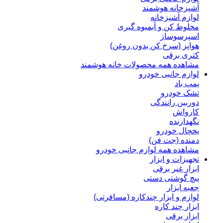
آشپزخانه هوشمند
لوازم آشپزخانه
مخلوط کن و آبمیوه گیری
اسپرسوساز
هواپز (سرخ کن بدون روغن)
کتری برقی
مشاهده همه محصولات خانه هوشمند
لوازم جانبی خودرو
پمپ باد
تشک خودرو
دوربین رانندگی
کارواش
نگهدارنده
یخچال خودرو
دمنده (جت فن)
مشاهده همه لوازم جانبی خودرو
تجهیزات و ابزار
ابزار غیر برقی
پیچ گوشتی دستی
جعبه ابزار
لوازم و ابزار چندکاره (مسافرتی)
ابزار چند کاره
ابزار برقی