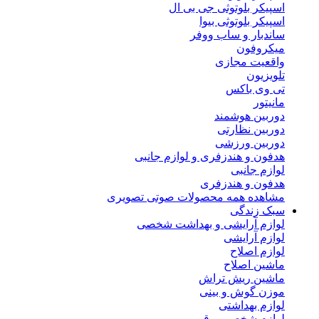
اسپیکر بلوتوثی جی بی ال
اسپیکر بلوتوثی بیوا
ساندبار و ساب ووفر
میکروفون
واقعیت مجازی
تلویزیون
تی وی باکس
مانیتور
دوربین هوشمند
دوربین نظارتی
دوربین ورزشی
هدفون و هندزفری و لوازم جانبی
لوازم جانبی
هدفون و هندزفری
مشاهده همه محصولات صوتی تصویری
سبک زندگی
لوازم آرایشی و بهداشت شخصی
لوازم آرایشی
لوازم اصلاح
ماشین اصلاح
ماشین ریش تراش
موزن گوش و بینی
لوازم بهداشتی
لوازم شخصی برقی