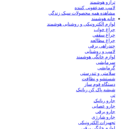
ترازو هوشمند
لامپ ضدعفونی کننده
مشاهده همه محصولات سبک زندگی
خانه هوشمند
لوازم الکترونیکی و روشنایی هوشمند
چراغ خواب
چراغ سقفی
چراغ مطالعه
چندراهی برقی
لامپ و روشنایی
لوازم خانگی هوشمند
سرمایشی
گرمایشی
سلامتی و تندرستی
شستشو و نظافت
دستگاه فوم ساز
شیشه پاک کن رباتیک
تی
جارو رباتیک
جارو عصایی
جارو برقی
جارو شارژی
تجهیزات الکترونیکی
لوازم خانگی برقی