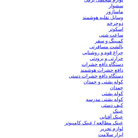
سشوار
ماساژور
وسایل نقلیه هوشمند
دوچرخه
اسکوتر
ساعت شنی
کمپینگ و سفر
بالشت مسافرتی
چراغ قوه و روشنایی
حرارتی و برودتی
دستگاه دافع حشرات
دافع حشرات هوشمند
دستگاه دافع حشرات دستی
کوله پشتی و چمدان
چمدان
کوله پشتی
کوله پشتی مدرسه
کیف دستی
عینک
عینک آفتابی
عینک مطالعه / عینک کامپیوتر
لوازم تحریر
ابزار سلامت