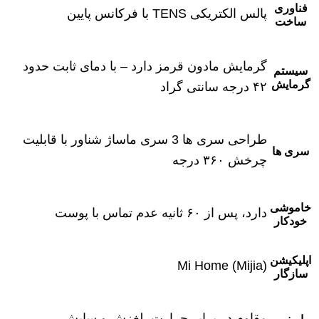
فناوری
پالس الکتریکی TENS با فرکانس پایین
ساخت
گرمایش مادون قرمز دارد – با دمای ثابت حدود
سیستم
گرمایش
۴۲ درجه سانتی‌ گراد
طراحی سری ‌ها 3 سری ماساژ شناور با قابلیت
سری ها
چرخش ۳۶۰ درجه
خاموشی
دارد، پس از ۶۰ ثانیه عدم تماس با پوست
خودکار
اپلیکیشن
Mi Home (Mijia)
سازگار
مقاوم در برابر حرارت، لغزش و سایش