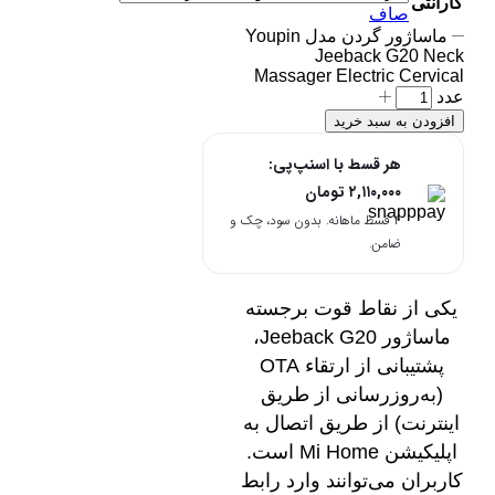
گارانتی
صاف
ماساژور گردن مدل Youpin
Jeeback G20 Neck
Massager Electric Cervical
عدد
افزودن به سبد خرید
هر قسط با اسنپ‌پی:
۲,۱۱۰,۰۰۰
تومان
۴ قسط ماهانه. بدون سود، چک و
ضامن.
یکی از نقاط قوت برجسته
ماساژور Jeeback G20،
پشتیبانی از ارتقاء OTA
(به‌روزرسانی از طریق
اینترنت) از طریق اتصال به
اپلیکیشن Mi Home است.
کاربران می‌توانند وارد رابط