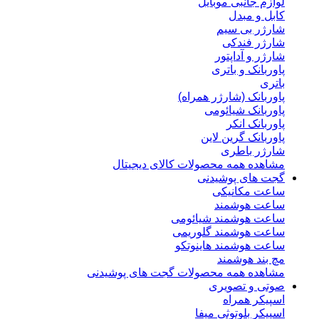
لوازم جانبی موبایل
کابل و مبدل
شارژر بی سیم
شارژر فندکی
شارژر و آداپتور
پاوربانک و باتری
باتری
پاوربانک (شارژر همراه)
پاوربانک شیائومی
پاوربانک انکر
پاوربانک گرین لاین
شارژر باطری
مشاهده همه محصولات کالای دیجیتال
گجت های پوشیدنی
ساعت مکانیکی
ساعت هوشمند
ساعت هوشمند شیائومی
ساعت هوشمند گلوریمی
ساعت هوشمند هاینوتکو
مچ بند هوشمند
مشاهده همه محصولات گجت های پوشیدنی
صوتی و تصویری
اسپیکر همراه
اسپیکر بلوتوثی میفا