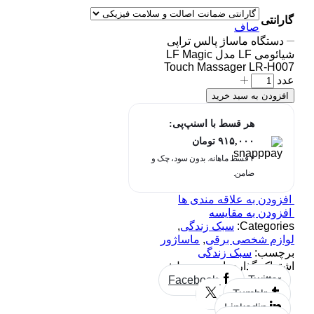
گارانتی
صاف
دستگاه ماساژ پالس تراپی
شیائومی LF مدل LF Magic
Touch Massager LR-H007
عدد
افزودن به سبد خرید
هر قسط با اسنپ‌پی:
۹۱۵,۰۰۰
تومان
۴ قسط ماهانه. بدون سود، چک و
ضامن.
افزودن به علاقه مندی ها
افزودن به مقایسه
Categories:
سبک زندگی
,
لوازم شخصی برقی
,
ماساژور
برچسب:
سبک زندگی
اشتراک گذاری این محصول:
Facebook
Twitter
Tumblr
Linkedin