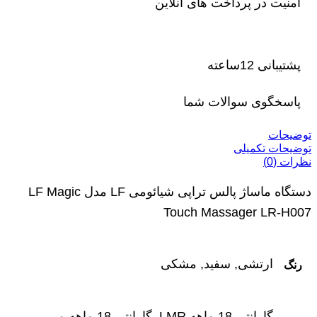
امنیت در پرداخت های آنلاین
پشتیبانی 12ساعته
پاسخگوی سوالات شما
توضیحات
توضیحات تکمیلی
نظرات (0)
دستگاه ماساژ پالس تراپی شیائومی LF مدل LF Magic
Touch Massager LR-H007
ارتشی, سفید, مشکی
رنگ
گارانتی 18 ماهه LMR, گارانتی 18 ماهه می