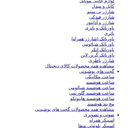
لوازم جانبی موبایل
کابل و مبدل
شارژر بی سیم
شارژر فندکی
شارژر و آداپتور
پاوربانک و باتری
باتری
پاوربانک (شارژر همراه)
پاوربانک شیائومی
پاوربانک انکر
پاوربانک گرین لاین
شارژر باطری
مشاهده همه محصولات کالای دیجیتال
گجت های پوشیدنی
ساعت مکانیکی
ساعت هوشمند
ساعت هوشمند شیائومی
ساعت هوشمند گلوریمی
ساعت هوشمند هاینوتکو
مچ بند هوشمند
مشاهده همه محصولات گجت های پوشیدنی
صوتی و تصویری
اسپیکر همراه
اسپیکر بلوتوثی میفا