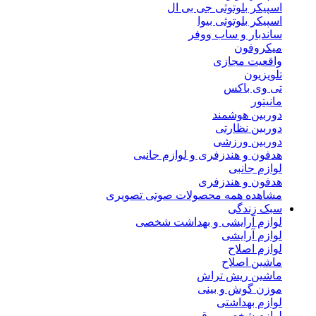
اسپیکر بلوتوثی جی بی ال
اسپیکر بلوتوثی بیوا
ساندبار و ساب ووفر
میکروفون
واقعیت مجازی
تلویزیون
تی وی باکس
مانیتور
دوربین هوشمند
دوربین نظارتی
دوربین ورزشی
هدفون و هندزفری و لوازم جانبی
لوازم جانبی
هدفون و هندزفری
مشاهده همه محصولات صوتی تصویری
سبک زندگی
لوازم آرایشی و بهداشت شخصی
لوازم آرایشی
لوازم اصلاح
ماشین اصلاح
ماشین ریش تراش
موزن گوش و بینی
لوازم بهداشتی
لوازم شخصی برقی