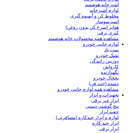
آشپزخانه هوشمند
لوازم آشپزخانه
مخلوط کن و آبمیوه گیری
اسپرسوساز
هواپز (سرخ کن بدون روغن)
کتری برقی
مشاهده همه محصولات خانه هوشمند
لوازم جانبی خودرو
پمپ باد
تشک خودرو
دوربین رانندگی
کارواش
نگهدارنده
یخچال خودرو
دمنده (جت فن)
مشاهده همه لوازم جانبی خودرو
تجهیزات و ابزار
ابزار غیر برقی
پیچ گوشتی دستی
جعبه ابزار
لوازم و ابزار چندکاره (مسافرتی)
ابزار چند کاره
ابزار برقی