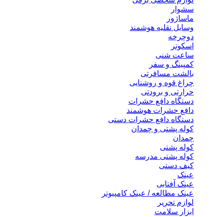
سشوار
ماساژور
وسایل نقلیه هوشمند
دوچرخه
اسکوتر
ساعت شنی
کمپینگ و سفر
بالشت مسافرتی
چراغ قوه و روشنایی
حرارتی و برودتی
دستگاه دافع حشرات
دافع حشرات هوشمند
دستگاه دافع حشرات دستی
کوله پشتی و چمدان
چمدان
کوله پشتی
کوله پشتی مدرسه
کیف دستی
عینک
عینک آفتابی
عینک مطالعه / عینک کامپیوتر
لوازم تحریر
ابزار سلامت