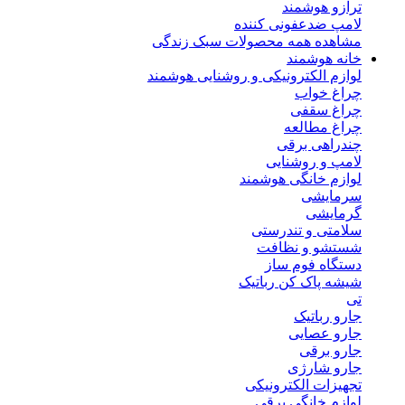
ترازو هوشمند
لامپ ضدعفونی کننده
مشاهده همه محصولات سبک زندگی
خانه هوشمند
لوازم الکترونیکی و روشنایی هوشمند
چراغ خواب
چراغ سقفی
چراغ مطالعه
چندراهی برقی
لامپ و روشنایی
لوازم خانگی هوشمند
سرمایشی
گرمایشی
سلامتی و تندرستی
شستشو و نظافت
دستگاه فوم ساز
شیشه پاک کن رباتیک
تی
جارو رباتیک
جارو عصایی
جارو برقی
جارو شارژی
تجهیزات الکترونیکی
لوازم خانگی برقی