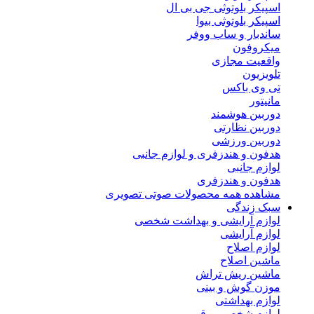
اسپیکر بلوتوثی جی بی ال
اسپیکر بلوتوثی بیوا
ساندبار و ساب ووفر
میکروفون
واقعیت مجازی
تلویزیون
تی وی باکس
مانیتور
دوربین هوشمند
دوربین نظارتی
دوربین ورزشی
هدفون و هندزفری و لوازم جانبی
لوازم جانبی
هدفون و هندزفری
مشاهده همه محصولات صوتی تصویری
سبک زندگی
لوازم آرایشی و بهداشت شخصی
لوازم آرایشی
لوازم اصلاح
ماشین اصلاح
ماشین ریش تراش
موزن گوش و بینی
لوازم بهداشتی
لوازم شخصی برقی