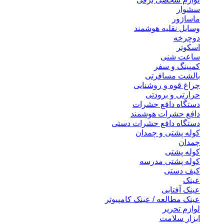
سشوار
ماساژور
وسایل نقلیه هوشمند
دوچرخه
اسکوتر
ساعت شنی
کمپینگ و سفر
بالشت مسافرتی
چراغ قوه و روشنایی
حرارتی و برودتی
دستگاه دافع حشرات
دافع حشرات هوشمند
دستگاه دافع حشرات دستی
کوله پشتی و چمدان
چمدان
کوله پشتی
کوله پشتی مدرسه
کیف دستی
عینک
عینک آفتابی
عینک مطالعه / عینک کامپیوتر
لوازم تحریر
ابزار سلامت