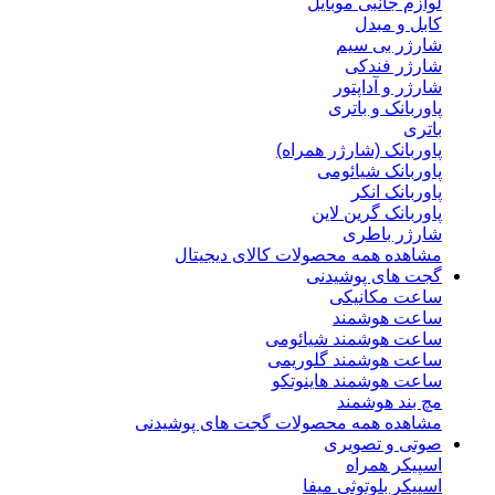
لوازم جانبی موبایل
کابل و مبدل
شارژر بی سیم
شارژر فندکی
شارژر و آداپتور
پاوربانک و باتری
باتری
پاوربانک (شارژر همراه)
پاوربانک شیائومی
پاوربانک انکر
پاوربانک گرین لاین
شارژر باطری
مشاهده همه محصولات کالای دیجیتال
گجت های پوشیدنی
ساعت مکانیکی
ساعت هوشمند
ساعت هوشمند شیائومی
ساعت هوشمند گلوریمی
ساعت هوشمند هاینوتکو
مچ بند هوشمند
مشاهده همه محصولات گجت های پوشیدنی
صوتی و تصویری
اسپیکر همراه
اسپیکر بلوتوثی میفا