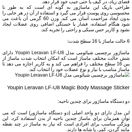
فضای زیاد، در کیف یا حتی جیب خود قرار دهد.
طراحی باریک این ماساژور به گونه‌ ای است که به طور نا
محسوسی روی پوست قرار می‌ گیرد و استفاده از آن در هر جایی را
بدون ایجاد مزاحمت آسان می‌ کند. وزن 60 گرمی آن باعث می
‌شود هنگام استفاده، فشار یا خستگی اضافی روی عضلات ایجاد
نشود و کاربر حس سبکی و راحتی را تجربه کند.
6 حالت ماساژ با 16 سطح شدت:
ماساژور برچسبی شیائومی مدل Youpin Leravan LF-U8 دارای
شش حالت مختلف ماساژ است که امکان انتخاب شدت ماساژ از
بین 16 سطح مختلف را فراهم می‌ کند و به کاربر اجازه می‌ دهد تا
ماساژ مناسب با نیاز و نوع عضلات خود را انتخاب کند.
Youpin Leravan LF-U8 Magic Body Massage Sticker
دو دستگاه ماساژور برای چندین ناحیه:
این مدل دارای دو واحد اصلی (دو دستگاه ماساژور) است که می
‌توان همزمان برای ماساژ چندین ناحیه از بدن استفاده کرد. این
ویژگی مناسب برای افرادی است که نیاز به ماساژ در چند نقطه
مانند گردن، کمر، یا شانه ‌ها دارند.