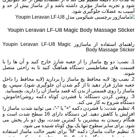
شود و تجربه ماساژ مؤثری داشته باشد و از ماساژ بیش از حد و
آسیب به عضلات جلوگیری شود.
Youpin Leravan LF-U8 Magic Body Massage Sticker
راهنمای استفاده از ماساژور Youpin Leravan LF-U8 Magic
Body Massage Sticker
1. نصب: دو پچ ماساژ را از جعبه شارژ خارج کنید و آن ‌ها را با
قسمت ‌های مغناطیسی دستگاه هماهنگ کنید تا به راحتی متصل
شوند.
2. نصب پچ: لایه محافظ پچ ماساژ را بردارید (لایه محافظ را داخل
جعبه شارژ قرار دهید تا از گم شدن آن جلوگیری شود). سپس، پچ
ماساژ را روی قسمتی از بدن که قصد ماساژ آن را دارید، بچسبانید.
3. روشن کردن دستگاه: با فشردن کوتاه دکمه روشن/خاموش،
دستگاه شروع به کار می‌ کند.
4. تنظیم شدت: با فشردن دکمه “+” یا “-“، می ‌توانید شدت ماساژ را
افزایش یا کاهش دهید. این دستگاه دارای 16 سطح شدت است و
هنگام رسیدن به بیشترین یا کمترین شدت، بوق دو بار پخش می‌
شود. برای سایر سطوح تنها یک بوق کوتاه شنیده می ‌شود.
5. تنظیم حالت ماساژ: دکمه “M” برای تغییر حالت ماساژ استفاده