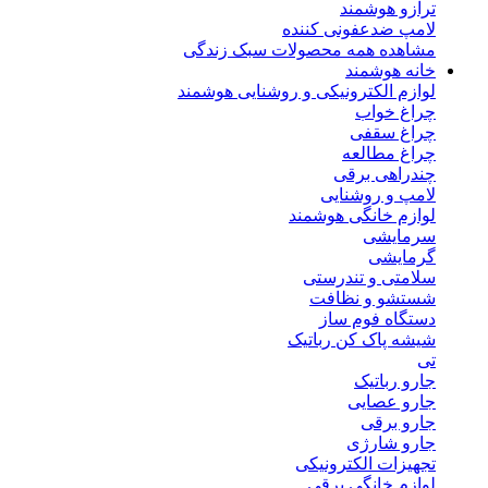
ترازو هوشمند
لامپ ضدعفونی کننده
مشاهده همه محصولات سبک زندگی
خانه هوشمند
لوازم الکترونیکی و روشنایی هوشمند
چراغ خواب
چراغ سقفی
چراغ مطالعه
چندراهی برقی
لامپ و روشنایی
لوازم خانگی هوشمند
سرمایشی
گرمایشی
سلامتی و تندرستی
شستشو و نظافت
دستگاه فوم ساز
شیشه پاک کن رباتیک
تی
جارو رباتیک
جارو عصایی
جارو برقی
جارو شارژی
تجهیزات الکترونیکی
لوازم خانگی برقی