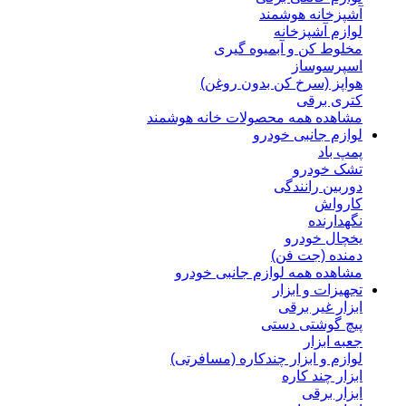
آشپزخانه هوشمند
لوازم آشپزخانه
مخلوط کن و آبمیوه گیری
اسپرسوساز
هواپز (سرخ کن بدون روغن)
کتری برقی
مشاهده همه محصولات خانه هوشمند
لوازم جانبی خودرو
پمپ باد
تشک خودرو
دوربین رانندگی
کارواش
نگهدارنده
یخچال خودرو
دمنده (جت فن)
مشاهده همه لوازم جانبی خودرو
تجهیزات و ابزار
ابزار غیر برقی
پیچ گوشتی دستی
جعبه ابزار
لوازم و ابزار چندکاره (مسافرتی)
ابزار چند کاره
ابزار برقی