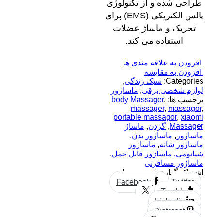
طراحی شده و از تکنولوژی
پالس الکتریکی (EMS) برای
تحریک و ماساژ عضلات
استفاده می ‌کند.
افزودن به علاقه مندی ها
افزودن به مقایسه
Categories:
سبک زندگی
,
لوازم شخصی برقی
,
ماساژور
برچسب ها:
,
body Massager
massager
,
massagor
,
portable massagor
,
xiaomi
Massager
,
گردن
,
ماساژ
,
ماساژور
,
ماساژور بدن
,
ماساژور شانه
,
ماساژور
شیائومی
,
ماساژور قابل حمل
,
ماساژور مسافرتی
اشتراک گذاری این محصول:
Facebook
Twitter
Tumblr
Linkedin
Pinterest