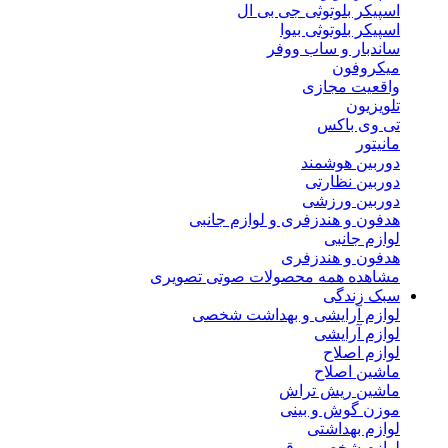
اسپیکر بلوتوثی جی بی ال
اسپیکر بلوتوثی بیوا
ساندبار و ساب ووفر
میکروفون
واقعیت مجازی
تلویزیون
تی وی باکس
مانیتور
دوربین هوشمند
دوربین نظارتی
دوربین ورزشی
هدفون و هندزفری و لوازم جانبی
لوازم جانبی
هدفون و هندزفری
مشاهده همه محصولات صوتی تصویری
سبک زندگی
لوازم آرایشی و بهداشت شخصی
لوازم آرایشی
لوازم اصلاح
ماشین اصلاح
ماشین ریش تراش
موزن گوش و بینی
لوازم بهداشتی
لوازم شخصی برقی