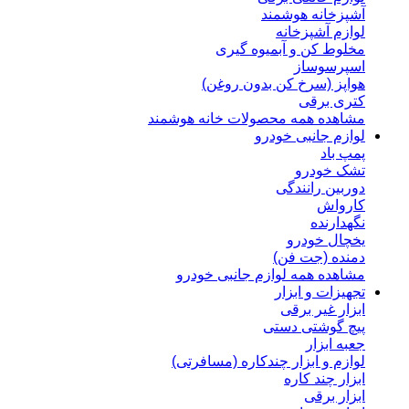
آشپزخانه هوشمند
لوازم آشپزخانه
مخلوط کن و آبمیوه گیری
اسپرسوساز
هواپز (سرخ کن بدون روغن)
کتری برقی
مشاهده همه محصولات خانه هوشمند
لوازم جانبی خودرو
پمپ باد
تشک خودرو
دوربین رانندگی
کارواش
نگهدارنده
یخچال خودرو
دمنده (جت فن)
مشاهده همه لوازم جانبی خودرو
تجهیزات و ابزار
ابزار غیر برقی
پیچ گوشتی دستی
جعبه ابزار
لوازم و ابزار چندکاره (مسافرتی)
ابزار چند کاره
ابزار برقی