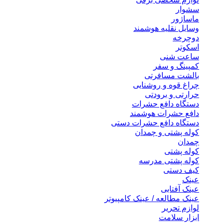
سشوار
ماساژور
وسایل نقلیه هوشمند
دوچرخه
اسکوتر
ساعت شنی
کمپینگ و سفر
بالشت مسافرتی
چراغ قوه و روشنایی
حرارتی و برودتی
دستگاه دافع حشرات
دافع حشرات هوشمند
دستگاه دافع حشرات دستی
کوله پشتی و چمدان
چمدان
کوله پشتی
کوله پشتی مدرسه
کیف دستی
عینک
عینک آفتابی
عینک مطالعه / عینک کامپیوتر
لوازم تحریر
ابزار سلامت