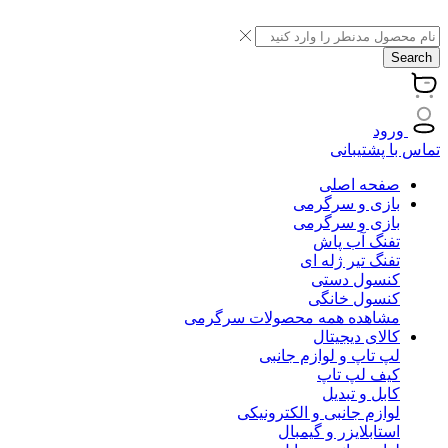
Search
ورود
تماس با پشتیبانی
صفحه اصلی
بازی و سرگرمی
بازی و سرگرمی
تفنگ آب پاش
تفنگ تیر ژله ای
کنسول دستی
کنسول خانگی
مشاهده همه محصولات سرگرمی
کالای دیجیتال
لپ تاپ و لوازم جانبی
کیف لپ تاپ
کابل و تبدیل
لوازم جانبی و الکترونیکی
استابلایزر و گیمبال