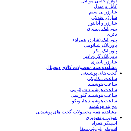
لوازم جانبی موبایل
کابل و مبدل
شارژر بی سیم
شارژر فندکی
شارژر و آداپتور
پاوربانک و باتری
باتری
پاوربانک (شارژر همراه)
پاوربانک شیائومی
پاوربانک انکر
پاوربانک گرین لاین
شارژر باطری
مشاهده همه محصولات کالای دیجیتال
گجت های پوشیدنی
ساعت مکانیکی
ساعت هوشمند
ساعت هوشمند شیائومی
ساعت هوشمند گلوریمی
ساعت هوشمند هاینوتکو
مچ بند هوشمند
مشاهده همه محصولات گجت های پوشیدنی
صوتی و تصویری
اسپیکر همراه
اسپیکر بلوتوثی میفا