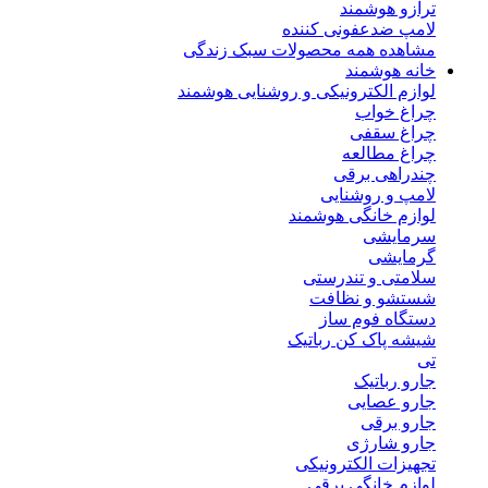
ترازو هوشمند
لامپ ضدعفونی کننده
مشاهده همه محصولات سبک زندگی
خانه هوشمند
لوازم الکترونیکی و روشنایی هوشمند
چراغ خواب
چراغ سقفی
چراغ مطالعه
چندراهی برقی
لامپ و روشنایی
لوازم خانگی هوشمند
سرمایشی
گرمایشی
سلامتی و تندرستی
شستشو و نظافت
دستگاه فوم ساز
شیشه پاک کن رباتیک
تی
جارو رباتیک
جارو عصایی
جارو برقی
جارو شارژی
تجهیزات الکترونیکی
لوازم خانگی برقی