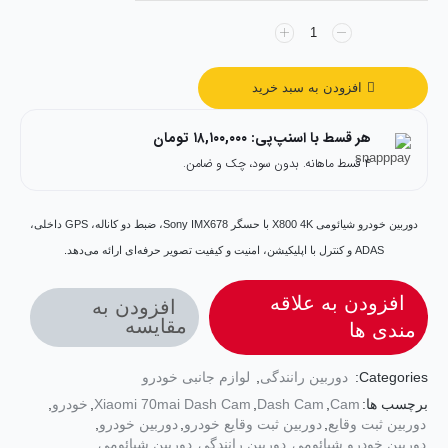
افزودن به سبد خرید
هر قسط با اسنپ‌پی:
۱۸,۱۰۰,۰۰۰
تومان
۴ قسط ماهانه. بدون سود، چک و ضامن.
دوربین خودرو شیائومی X800 4K با حسگر Sony IMX678، ضبط دو کاناله، GPS داخلی،
ADAS و کنترل با اپلیکیشن، امنیت و کیفیت تصویر حرفه‌ای ارائه می‌دهد.
افزودن به علاقه
افزودن به
مقایسه
مندی ها
Categories:
دوربین رانندگی
,
لوازم جانبی خودرو
برچسب ها:
Cam
,
Dash Cam
,
Xiaomi 70mai Dash Cam
,
خودرو
,
دوربین ثبت وقایع
,
دوربین ثبت وقایع خودرو
,
دوربین خودرو
,
دوربین خودرو شیائومی
,
دوربین رانندگی
,
دوربین شیائومی
,