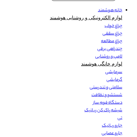
خانه هوشمند
لوازم الکترونیکی و روشنایی هوشمند
چراغ خواب
چراغ سقفی
چراغ مطالعه
چندراهی برقی
لامپ و روشنایی
لوازم خانگی هوشمند
سرمایشی
گرمایشی
سلامتی و تندرستی
شستشو و نظافت
دستگاه فوم ساز
شیشه پاک کن رباتیک
تی
جارو رباتیک
جارو عصایی