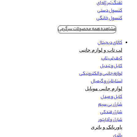
تفنگ تیر ژله ای
کنسول دستی
کنسول خانگی
مشاهده همه محصولات سرگرمی
کالای دیجیتال
لپ تاپ و لوازم جانبی
کیف لپ تاپ
کابل و تبدیل
لوازم جانبی و الکترونیکی
استابلایزر و گیمبال
لوازم جانبی موبایل
کابل و مبدل
شارژر بی سیم
شارژر فندکی
شارژر و آداپتور
پاوربانک و باتری
باتری