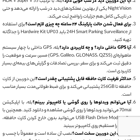
آیا این دوربین دید در شب خوبی دارد؟
بله، با ترکیب 55 + HDR + Super
Night Vision یکی از بهترین عملکردهای دید در شب را ارائه می‌دهد و حتی
در تاریکی کامل هم جزئیات را واضح ثبت می‌کند.
برای فعال شدن حالت پارکینگ ۲۴ ساعته چه چیزی لازم است؟
برای استفاده
از 24H Smart Parking Surveillance باید Hardwire Kit UP03 را جداگانه
تهیه کنید.
آیا GPS داخلی دارد؟ و چه کاربردی دارد؟
بله، GPS داخلی با چهار سیستم
ماهواره‌ای (GPS، Galileo، GLONASS، QZSS) مسیر، سرعت و موقعیت را
دقیق ثبت می‌کند و برای سفر، بررسی تصادفات و گزارش‌های بیمه‌ای بسیار
کاربردی است.
حداکثر ظرفیت کارت حافظه قابل پشتیبانی چقدر است؟
این دوربین از کارت
حافظه تا 256GB پشتیبانی می‌کند و برای ضبط طولانی‌مدت بسیار مناسب
است.
آیا می‌توانم ویدئوها را روی گوشی یا کامپیوتر ببینم؟
بله، با اپلیکیشن
70mai می‌توانید ویدئوها را روی گوشی مشاهده و دانلود کنید. همچنین با
حالت USB Flash Drive Mode می‌توانید بدون خارج کردن کارت حافظه،
فایل‌ها را مستقیم روی کامپیوتر ببینید
آیا نصب این دوربین سخت است؟
نصب آن ساده است و معمولاً با چسب و