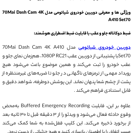
ویژگی ها و معرفی
دوربین خودروی شیائومی مدل 70
Mai Dash Cam 4K
A410 Set
70
ضبط دوکاناله جلو و عقب با قابلیت ضبط اضطراری هوشمند:
دوربین خودروی شیائومی
مدل 70Mai Dash Cam 4K A410
Set70با پشتیبانی از دوربین عقب 1080P RC21، هم‌زمان نمای جلو و
عقب خودرو را ثبت می‌کند و همین موضوع باعث می‌شود هیچ
رویداد مهمی از ترمزهای ناگهانی در جلو تا ضربه‌های غیرمنتظره از
پشت از چشم شما پنهان نماند. این پوشش دوطرفه، شواهد دقیق و
قابل استنادی فراهم می‌کند .
علاوه بر این، قابلیت Buffered Emergency Recording به‌محض
وقوع حادثه فعال می‌شود و ویدئو را از ۳ دقیقه قبل تا ۳۰ ثانیه بعد
از برخورد ذخیره می‌کند. این کلیپ قفل‌شده به شما کمک می‌کند
مسیر اتفاق را با اطمینان بازسازی کنید و هیچ جزئیاتی از دست نرود.