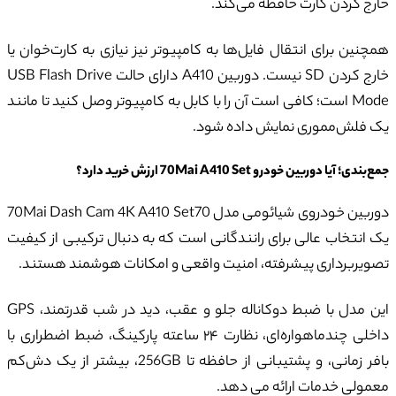
خارج کردن کارت حافظه می‌کند.
همچنین برای انتقال فایل‌ها به کامپیوتر نیز نیازی به کارت‌خوان یا
خارج کردن SD نیست. دوربین A410 دارای حالت USB Flash Drive
Mode است؛ کافی است آن را با کابل به کامپیوتر وصل کنید تا مانند
یک فلش‌مموری نمایش داده شود.
جمع‌بندی؛ آیا دوربین خودرو 70Mai A410 Set ارزش خرید دارد؟
دوربین خودروی شیائومی مدل 70Mai Dash Cam 4K A410 Set70
یک انتخاب عالی برای رانندگانی است که به دنبال ترکیبی از کیفیت
تصویربرداری پیشرفته، امنیت واقعی و امکانات هوشمند هستند.
این مدل با ضبط دوکاناله جلو و عقب، دید در شب قدرتمند، GPS
داخلی چندماهواره‌ای، نظارت ۲۴ ساعته پارکینگ، ضبط اضطراری با
بافر زمانی، و پشتیبانی از حافظه تا 256GB، بیشتر از یک دش‌کم
معمولی خدمات ارائه می دهد.