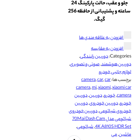
جلو و عقب، حالت پارکینگ 24
ساعته و پشتیبانی از حافظه 256
گیگ.
افزودن به علاقه مندی ها
افزودن به مقایسه
Categories:
دوربین رانندگی
,
دوربین هوشمند
,
صوتی و تصویری
,
لوازم جانبی خودرو
برچسب ها:
car
,
car
,
camera
camera
,
mi
,
xiaomi
,
xiaomi car
camera
,
خودرو
,
دوربین
,
دوربین
خودرو
,
دوربین خودروی
,
دوربین
خودروی شیائومی
,
دوربین خودروی
شیائومی مدل 70Mai Dash Cam
4K A810S HDR Set
,
شیائومی
,
ماشین
,
می