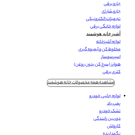
جارو برقی
جارو شارژی
تجهیزات الکترونیکی
لوازم خانگی برقی
آشپزخانه هوشمند
لوازم آشپزخانه
مخلوط کن و آبمیوه گیری
اسپرسوساز
هواپز (سرخ کن بدون روغن)
کتری برقی
مشاهده همه محصولات خانه هوشمند
لوازم جانبی خودرو
پمپ باد
تشک خودرو
دوربین رانندگی
کارواش
نگهدارنده