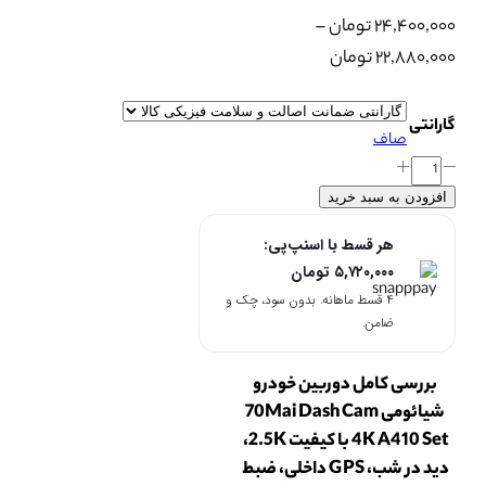
۲۴,۴۰۰,۰۰۰
تومان
–
Price
۲۲,۸۸۰,۰۰۰
تومان
range:
۲۲,۸۸۰,۰۰۰ تومان
گارانتی
صاف
through
دوربین
۲۴,۴۰۰,۰۰۰ تومان
خودروی
افزودن به سبد خرید
شیائومی
هر قسط با اسنپ‌پی:
مدل
۵,۷۲۰,۰۰۰
تومان
Mai
۴ قسط ماهانه. بدون سود، چک و
Dash
ضامن.
Cam
4K
بررسی کامل دوربین خودرو
A410
Set70
شیائومی 70Mai Dash Cam
عدد
4K A410 Set با کیفیت 2.5K،
دید در شب، GPS داخلی، ضبط