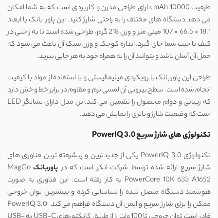
ظرفیت mAh 10000 دارای طراحی مدرن و کاربردی است که به شما امکان
می‌ دهد دستگاه‌ های مختلف را به راحتی شارژ کنید. این پاور بانک با ابعاد
18.1 × 66.5 × 107 میلی ‌متر و وزن 218 گرم، طراحی شده است تا به راحتی در
کیف یا جیب شما جای گیرد. اندازه کوچک و وزن سبک آن باعث می‌ شود که
حمل آن آسان باشد و بتوانید آن را به همراه خود به هر جایی ببرید.
طراحی این پاوربانک با رویکردی مینیمالیستی و با استفاده از مواد با کیفیت
انجام شده است. سطح بیرونی آن لمسی نرم و مقاوم در برابر خط و خش دارد
که زیبایی و دوام محصول را تضمین می ‌کند.این مدل دارای نشانگر LED
است که وضعیت شارژ و باتری را نمایش می ‌دهد.
تکنولوژی ‌های شارژ سریع PowerIQ 3.0
تکنولوژی PowerIQ 3.0 یکی از جدیدترین و پیشرفته ‌ترین فناوری ‌های
شارژ سریع ارائه شده توسط شرکت انکر است که در
پاوربانک
MagGo
PowerCore 10K 633 A1652 به کار رفته است. این فناوری به صورت
هوشمند دستگاه متصل شده را شناسایی کرده و بیشترین توان خروجی
ممکن را برای شارژ سریع و ایمن آن دستگاه فراهم می‌کند. PowerIQ 3.0
قادر است توان خروجی تا 100 وات را از طریق کانکتورهای USB-C به USB-