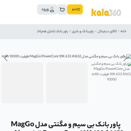
ورود
منو
خانه
کالای دیجیتال
پاوربانک و باتری
پاور بانک (شارژر همراه)
پاور بانک بی سیم و مگنتی مدل MagGo