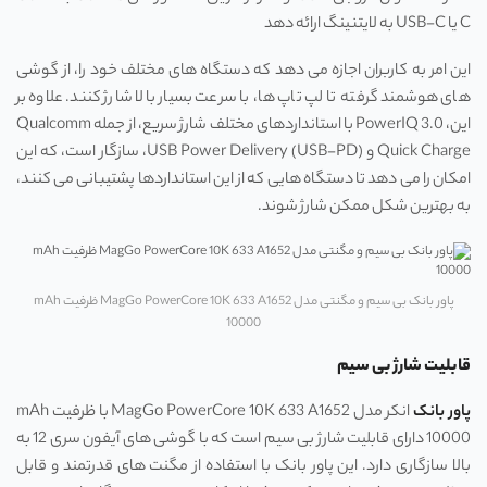
C یا USB-C به لایتنینگ ارائه دهد
این امر به کاربران اجازه می ‌دهد که دستگاه ‌های مختلف خود را، از گوشی
‌های هوشمند گرفته تا لپ ‌تاپ ‌ها، با سرعت بسیار بالا شارژ کنند. علاوه بر
این، PowerIQ 3.0 با استانداردهای مختلف شارژ سریع، از جمله Qualcomm
Quick Charge و USB Power Delivery (USB-PD)، سازگار است، که این
امکان را می‌ دهد تا دستگاه ‌هایی که از این استانداردها پشتیبانی می ‌کنند،
به بهترین شکل ممکن شارژ شوند.
پاور بانک بی سیم و مگنتی مدل MagGo PowerCore 10K 633 A1652 ظرفیت mAh
10000
قابلیت شارژ بی سیم
پاور بانک
انکر مدل MagGo PowerCore 10K 633 A1652 با ظرفیت mAh
10000 دارای قابلیت شارژ بی‌ سیم است که با گوشی‌ های آیفون سری 12 به
بالا سازگاری دارد. این پاور بانک با استفاده از مگنت ‌های قدرتمند و قابل