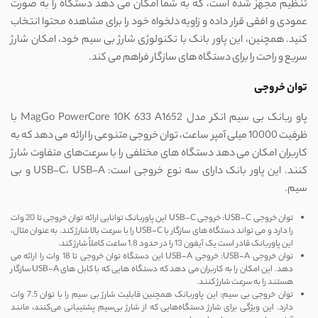
تنظیم مجهز شده است، که به شما امکان می ‌دهد دستگاه را به صورت
عمودی و افقی قرار داده و زاویه دلخواه خود را برای مشاهده محتوا انتخاب
کنید. همچنین، این پاور بانک با تکنولوژی شارژ بی‌ سیم خود، امکان شارژ
سریع و راحت را برای دستگاه ‌های سازگار فراهم می ‌کند.
توان خروجی
پاو ربانک بی ‌سیم انکر مدل MagGo PowerCore 10K 633 A1652 با
ظرفیت 10000 میلی آمپر ساعت، توان خروجی متنوعی را ارائه می ‌دهد که به
کاربران امکان می ‌دهد دستگاه‌ های مختلفی را با سرعت‌های متفاوت شارژ
کنند. این پاور بانک دارای سه نوع خروجی است: USB-C، USB-A و بی‌
سیم.
توان خروجی USB-C: خروجی USB-C این پاوربانک توانایی ارائه توان خروجی تا 20 وات
را دارد و می ‌تواند دستگاه ‌های سازگار با USB-C را با سرعت بالا شارژ کند. به عنوان مثال،
این پاوربانک قادر است یک آیفون 13 را در حدود 1.8 ساعت کاملاً شارژ کند.
توان خروجی USB-A: خروجی USB-A این دستگاه توان خروجی تا 18 وات را ارائه می‌
دهد. این امکان را به کاربران می‌ دهد که دستگاه‌ هایی که با کابل‌ های USB-A سازگار
هستند را به سرعت شارژ کنند.
توان خروجی بی ‌سیم: این پاوربانک همچنین قابلیت شارژ بی ‌سیم را با توان 7.5 وات
دارد. این ویژگی برای شارژ دستگاه‌هایی که از شارژ بی‌سیم پشتیبانی می‌کنند، مانند