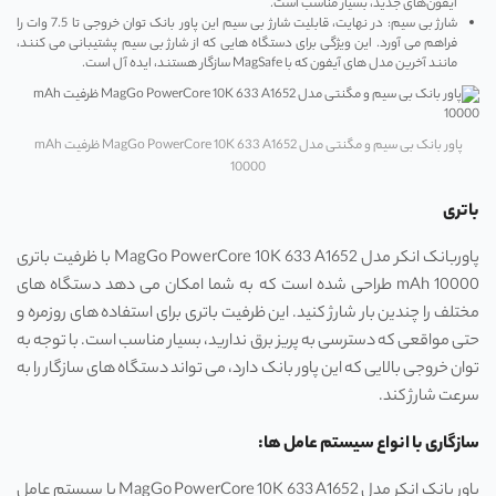
آیفون‌های جدید، بسیار مناسب است.
شارژ بی‌ سیم: در نهایت، قابلیت شارژ بی‌ سیم این پاور بانک توان خروجی تا 7.5 وات را
فراهم می ‌آورد. این ویژگی برای دستگاه‌ هایی که از شارژ بی‌ سیم پشتیبانی می ‌کنند،
مانند آخرین مدل‌ های آیفون که با MagSafe سازگار هستند، ایده ‌آل است.
پاور بانک بی سیم و مگنتی مدل MagGo PowerCore 10K 633 A1652 ظرفیت mAh
10000
باتری
پاوربانک انکر مدل MagGo PowerCore 10K 633 A1652 با ظرفیت باتری
mAh 10000 طراحی شده است که به شما امکان می ‌دهد دستگاه ‌های
مختلف را چندین بار شارژ کنید. این ظرفیت باتری برای استفاده ‌های روزمره و
حتی مواقعی که دسترسی به پریز برق ندارید، بسیار مناسب است. با توجه به
توان خروجی بالایی که این پاور بانک دارد، می ‌تواند دستگاه‌ های سازگار را به
سرعت شارژ کند.
سازگاری با انواع سیستم عامل ها:
پاور بانک انکر مدل MagGo PowerCore 10K 633 A1652 با سیستم‌ عامل