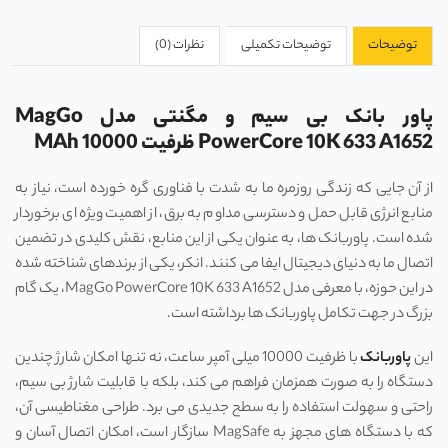
توضیحات
توضیحات تکمیلی
نظرات (0)
پاور بانک بی سیم و مگنتی مدل MagGo
PowerCore 10K 633 A1652 ظرفیت MAh 10000
از آن جایی که زندگی روزمره ما به شدت با فناوری گره خورده است، نیاز به
منابع انرژی قابل حمل و دسترسی مداوم به برق، از اهمیت ویژه ‌ای برخوردار
شده است. پاوربانک ‌ها، به عنوان یکی از این منابع، نقش کلیدی در تضمین
اتصال ما به دنیای دیجیتال ایفا می ‌کنند. انکر، یکی از برندهای شناخته شده
در این حوزه، با معرفی مدل MagGo PowerCore 10K 633 A1652، یک گام
بزرگ در جهت تکامل پاوربانک ‌ها برداشته است.
این
پاوربانک
با ظرفیت 10000 میلی آمپر ساعت، نه تنها امکان شارژ چندین
دستگاه را به صورت همزمان فراهم می ‌کند، بلکه با قابلیت شارژ بی ‌سیم،
راحتی و سهولت استفاده را به سطح جدیدی می ‌برد. طراحی مغناطیسی آن،
که با دستگاه ‌های مجهز به MagSafe سازگار است، امکان اتصال آسان و