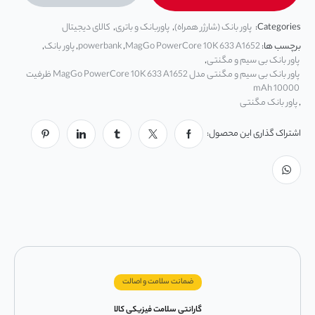
Categories:
پاور بانک (شارژر همراه)
,
پاوربانک و باتری
,
کالای دیجیتال
برچسب ها:
MagGo PowerCore 10K 633 A1652
,
powerbank
,
پاور بانک
,
پاور بانک بی سیم و مگنتی
,
پاور بانک بی سیم و مگنتی مدل MagGo PowerCore 10K 633 A1652 ظرفیت
mAh 10000
,
پاور بانک مگنتی
اشتراک گذاری این محصول:
ضمانت سلامت و اصالت
گارانتی سلامت فیزیکی کالا