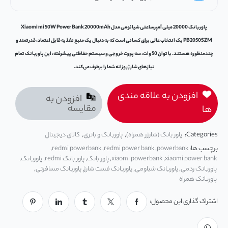
پاوربانک 20000 میلی آمپرساعتی شیائومی مدل Xiaomi mi 50W Power Bank 20000mAh
PB2050SZM یک انتخاب عالی برای کسانی است که به دنبال یک منبع تغذیه قابل اعتماد، قدرتمند و
چندمنظوره هستند. با توان 50 وات، سه پورت خروجی و سیستم حفاظتی پیشرفته، این پاوربانک تمام
نیازهای شارژ روزانه شما را برطرف می‌کند.
افزودن به علاقه مندی
افزودن به
مقایسه
ها
Categories:
پاور بانک (شارژر همراه)
,
پاوربانک و باتری
,
کالای دیجیتال
برچسب ها:
powerbank
,
redmi power bank
,
redmi powerbank
,
xiaomi power bank
,
xiaomi powerbank
,
پاور بانک
,
پاور بانک redmi
,
پاوربانک
,
پاوربانک ردمی
,
پاوربانک شیاومی
,
پاوربانک فست شارژ
,
پاوربانک مسافرتی
,
پاوربانک همراه
اشتراک گذاری این محصول: