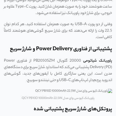
USB-A و یک پورت Type-C دوطرفه. این یعنی می‌توانید گوشی، ایرپاد و
ساعت هوشمند خود را به صورت همزمان شارژ کنید. پورت Type-C علاوه بر
خروجی، برای شارژ خود پاوربانک نیز استفاده می‌شود.
وقتی از دو پورت USB-A به صورت همزمان استفاده کنید، هر کدام توان
22.5 وات را ارائه می‌دهند که برای شارژ سریع گوشی‌های هوشمند کاملاً
کافی است.
پشتیبانی از فناوری Power Delivery و شارژ سریع
پاوربانک شیائومی
20000 گلوبال PB2050SZM از فناوری Power
Delivery (PD) پشتیبانی می‌کند که استاندارد شارژ سریع برای دستگاه‌های
مدرن است. این یعنی سازگاری کامل با آیفون‌های جدید، گوشی‌های
اندروید پرچم‌دار، لپ‌تاپ‌های USB-C و حتی نینتندو سوییچ.
پاوربانک کیو سی وای مدل QCY PB10D 10000mAh 22.5W
پروتکل‌های شارژ سریع پشتیبانی شده