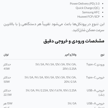
Power Delivery (PD) 3.0
Quick Charge (QC)
Samsung AFC
Huawei FCP/SCP
این تنوع در پروتکل‌ها باعث می‌شود تقریباً هر دستگاهی را با بالاترین
سرعت ممکن شارژ کنید.
مشخصات ورودی و خروجی دقیق
نوع
ولتاژ و آمپر
توان
ورودی Type-C
5V/3A, 9V/3A, 12V/3A, 15V/3A,
حداکثر
45W
20V/2.25A
خروجی Type-C
5V/3A, 9V/3A, 10V/5A, 12V/3A, 15V/3A,
حداکثر
50W
20V/2.5A
خروجی USB-A
5V/3A, 9V/2.23A, 12V/1.67A, 10V/2.25A
حداکثر
(تک)
22.5W
خروجی USB-A
5V/3A
15W هر