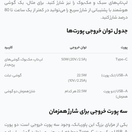
لپ‌تاپ‌های سبک و مک‌بوک را نیز شارژ کنید. برای مثال، یک گوشی
هوشمند با پشتیبانی از شارژ سریع را می‌توانید در کمتر از یک ساعت تا 80
درصد شارژ کنید.
جدول توان خروجی پورت‌ها
پورت
توان خروجی
کاربرد
Type-C
50W (20V/2.5A)
لپ‌تاپ، مک‌بوک، گوشی‌های
پرچم‌دار
USB-A (تک پورت)
22.5W
گوشی، تبلت
(10V/2.25A)
USB-A (دو پورت
22.5W هر کدام
شارژ همزمان دو گوشی
همزمان)
سه پورت خروجی برای شارژ همزمان
یکی از مزایای بزرگ این پاوربانک، وجود سه پورت خروجی است: دو پورت