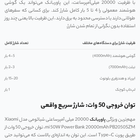
با ظرفیت 20000 میلی‌آمپرساعت، این پاوربانک می‌تواند یک گوشی
هوشمند معمولی را 4 تا 5 بار کامل شارژ کند. برای کسانی که سفرهای
طولانی دارند یا دسترسی محدود به برق دارند، این ظرفیت بالا یعنی چند روز
استفاده بدون نگرانی از تمام شدن شارژ.
ظرفیت شارژ برای دستگاه‌های مختلف
تعداد شارژ کامل
گوشی هوشمند (4000mAh)
4-5 بار
تبلت (7000mAh)
2-3 بار
ایرپاد و هندزفری بلوتوث
15-20 بار
لپ‌تاپ کوچک
1 بار
توان خروجی 50 وات: شارژ سریع واقعی
مهم‌ترین ویژگی
پاوربانک
20000 میلی آمپرساعتی شیائومی مدل Xiaomi
mi 50W Power Bank 20000mAh PB2050SZM، توان خروجی 50 وات از
طریق پورت Type-C است. این توان به اندازه‌ای بالاست که می‌توانید حتی