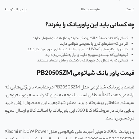
قیمت
متوسط به بالا
پایین تا متوسط
چه کسانی باید این پاوربانک را بخرند؟
کسانی که چند دستگاه الکترونیکی دارند و نیاز به شارژ همزمان دارند
افرادی که سفرهای کاری یا تفریحی طولانی دارند
کاربران لپ‌تاپ‌های USB-C که می‌خواهند در جاهای بدون برق کار کنند
گیمرهایی که نینتندو سوییچ دارند و نیاز به شارژ سریع دارند
کسانی که به دنبال یک پاوربانک با کیفیت و قابل اعتماد هستند
قیمت پاور بانک شیائومی PB2050SZM
قیمت پاور بانک شیائومی مدل PB2050SZM در مقایسه با ویژگی‌هایی که
ارائه می‌دهد، کاملاً منطقی است. با توجه به توان 50 وات، سه پورت خروجی،
سیستم حفاظتی پیشرفته و برند معتبر شیائومی، این محصول ارزش خرید
بالایی دارد. در فروشگاه کالا 360، این پاوربانک با اصالت کالا و ارسال سریع
در دسترس است.
پاوربانک 20000 میلی آمپرساعتی شیائومی مدل Xiaomi mi 50W Power