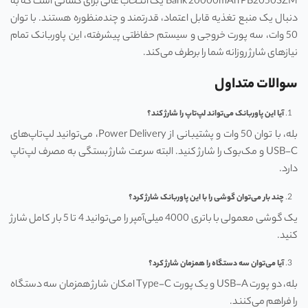
Bank 20000mAh PB2050SZM یک انتخاب عالی برای کسانی است که به
دنبال یک منبع تغذیه قابل اعتماد، قدرتمند و چندمنظوره هستند. با توان
50 وات، سه پورت خروجی و سیستم حفاظتی پیشرفته، این پاوربانک تمام
نیازهای شارژ روزانه شما را برطرف می‌کند.
سوالات متداول
آیا این پاوربانک می‌تواند لپ‌تاپ را شارژ کند؟
بله، با توان 50 وات و پشتیبانی از Power Delivery، می‌توانید لپ‌تاپ‌های
USB-C و مک‌بوک را شارژ کنید. البته سرعت شارژ بستگی به مصرف لپ‌تاپ
دارد.
چند بار می‌توان گوشی را با این پاوربانک شارژ کرد؟
یک گوشی معمولی با باتری 4000 میلی‌آمپر را می‌توانید 4 تا 5 بار کامل شارژ
کنید.
آیا می‌توان سه دستگاه را همزمان شارژ کرد؟
بله، دو پورت USB-A و یک پورت Type-C امکان شارژ همزمان سه دستگاه
را فراهم می‌کنند.