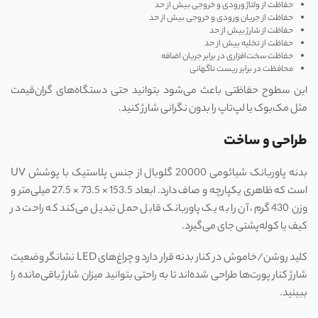
حفاظت از ولتاژ ورودی و خروجی بیش از حد
حفاظت از جریان ورودی و خروجی بیش از حد
حفاظت از شارژ بیش از حد
حفاظت از تخلیه بیش از حد
حفاظت سخت‌افزاری در برابر جریان اضافه
محافظت در برابر ریست ناگهانی
این سطوح حفاظتی باعث می‌شود بتوانید حتی دستگاه‌های گران‌قیمت
مثل مک‌بوک یا لپ‌تاپ را بدون نگرانی شارژ کنید.
طراحی و ساخت
بدنه پاوربانک شیائومی 20000 گلوبال از جنس پلاستیک با پوشش UV
است که ظاهری یکپارچه و صاف دارد. ابعاد 153.5 × 73.5 × 27.5 میلی‌متر و
وزن 430 گرم، آن را به یک پاوربانک قابل حمل تبدیل می‌کند که راحت در
کیف یا کوله‌پشتی جای می‌گیرد.
کلید روشن/خاموش در کنار بدنه قرار دارد و چراغ‌های LED نشانگر وضعیت
شارژ کنار پورت‌ها طراحی شده‌اند تا به راحتی بتوانید میزان شارژ باقی‌مانده را
ببینید.