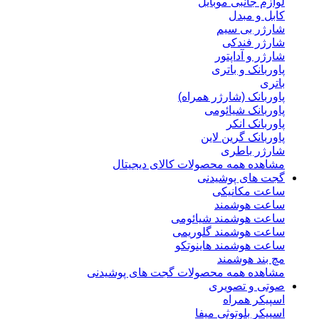
لوازم جانبی موبایل
کابل و مبدل
شارژر بی سیم
شارژر فندکی
شارژر و آداپتور
پاوربانک و باتری
باتری
پاوربانک (شارژر همراه)
پاوربانک شیائومی
پاوربانک انکر
پاوربانک گرین لاین
شارژر باطری
مشاهده همه محصولات کالای دیجیتال
گجت های پوشیدنی
ساعت مکانیکی
ساعت هوشمند
ساعت هوشمند شیائومی
ساعت هوشمند گلوریمی
ساعت هوشمند هاینوتکو
مچ بند هوشمند
مشاهده همه محصولات گجت های پوشیدنی
صوتی و تصویری
اسپیکر همراه
اسپیکر بلوتوثی میفا