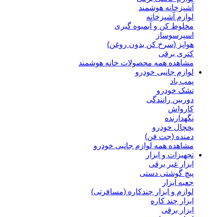
آشپزخانه هوشمند
لوازم آشپزخانه
مخلوط کن و آبمیوه گیری
اسپرسوساز
هواپز (سرخ کن بدون روغن)
کتری برقی
مشاهده همه محصولات خانه هوشمند
لوازم جانبی خودرو
پمپ باد
تشک خودرو
دوربین رانندگی
کارواش
نگهدارنده
یخچال خودرو
دمنده (جت فن)
مشاهده همه لوازم جانبی خودرو
تجهیزات و ابزار
ابزار غیر برقی
پیچ گوشتی دستی
جعبه ابزار
لوازم و ابزار چندکاره (مسافرتی)
ابزار چند کاره
ابزار برقی