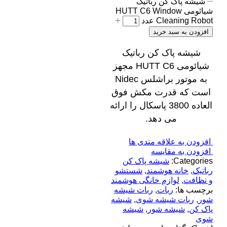
شیشه پاک کن رباتیک
شیائومی HUTT C6 Window
Cleaning Robot عدد
افزودن به سبد خرید
شیشه پاک کن رباتیک
شیائومی HUTT C6 مجهز
به موتور براشلس Nidec
است که قدرت مکش فوق
العاده 3800 پاسکال را ارائه
می دهد.
افزودن به علاقه مندی ها
افزودن به مقایسه
Categories:
شیشه پاک کن
رباتیک
,
خانه هوشمند
,
شستشو
و نظافت
,
لوازم خانگی هوشمند
برچسب ها:
ربات
,
ربات شیشه
شور
,
ربات شیشه شوی
,
شیشه
پاک کن
,
شیشه شور
,
شیشه
شوی