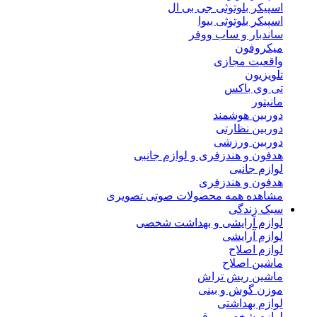
اسپیکر بلوتوثی جی بی ال
اسپیکر بلوتوثی بیوا
ساندبار و ساب ووفر
میکروفون
واقعیت مجازی
تلویزیون
تی وی باکس
مانیتور
دوربین هوشمند
دوربین نظارتی
دوربین ورزشی
هدفون و هندزفری و لوازم جانبی
لوازم جانبی
هدفون و هندزفری
مشاهده همه محصولات صوتی تصویری
سبک زندگی
لوازم آرایشی و بهداشت شخصی
لوازم آرایشی
لوازم اصلاح
ماشین اصلاح
ماشین ریش تراش
موزن گوش و بینی
لوازم بهداشتی
لوازم شخصی برقی