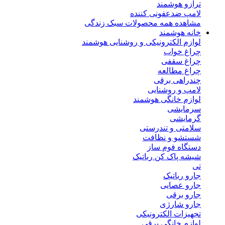
ترازو هوشمند
لامپ ضدعفونی کننده
مشاهده همه محصولات سبک زندگی
خانه هوشمند
لوازم الکترونیکی و روشنایی هوشمند
چراغ خواب
چراغ سقفی
چراغ مطالعه
چندراهی برقی
لامپ و روشنایی
لوازم خانگی هوشمند
سرمایشی
گرمایشی
سلامتی و تندرستی
شستشو و نظافت
دستگاه فوم ساز
شیشه پاک کن رباتیک
تی
جارو رباتیک
جارو عصایی
جارو برقی
جارو شارژی
تجهیزات الکترونیکی
لوازم خانگی برقی