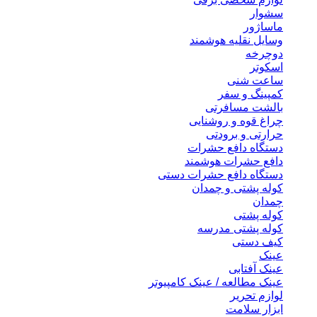
سشوار
ماساژور
وسایل نقلیه هوشمند
دوچرخه
اسکوتر
ساعت شنی
کمپینگ و سفر
بالشت مسافرتی
چراغ قوه و روشنایی
حرارتی و برودتی
دستگاه دافع حشرات
دافع حشرات هوشمند
دستگاه دافع حشرات دستی
کوله پشتی و چمدان
چمدان
کوله پشتی
کوله پشتی مدرسه
کیف دستی
عینک
عینک آفتابی
عینک مطالعه / عینک کامپیوتر
لوازم تحریر
ابزار سلامت