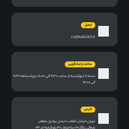
ایمیل
cs@kala360.ir
ساعت پاسخگویی
شنبه تا چهارشنبه از ساعت ۹:۳۰ الی ۱۸:۰۰ پنج‌شنبه‌ها ۹:۳۰
الی ۱۴:۰۰
آدرس
تهران،خیابان انقلاب،خیابان برادران مظفر
شمالی،پلاک۷۰،ساختمان۴۰،بلوک۱،واحد ۴۴