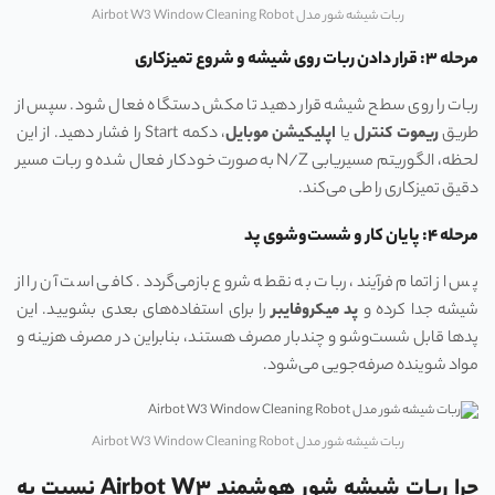
ربات شیشه‌ شور مدل Airbot W3 Window Cleaning Robot
مرحله ۳: قرار دادن ربات روی شیشه و شروع تمیزکاری
ربات را روی سطح شیشه قرار دهید تا مکش دستگاه فعال شود. سپس از
طریق
ریموت کنترل
یا
اپلیکیشن موبایل
، دکمه Start را فشار دهید. از این
لحظه، الگوریتم مسیر‌یابی N/Z به‌صورت خودکار فعال شده و ربات مسیر
دقیق تمیزکاری را طی می‌کند.
مرحله ۴: پایان کار و شست‌وشوی پد
پس از اتمام فرآیند، ربات به نقطه شروع بازمی‌گردد. کافی است آن را از
شیشه جدا کرده و
پد میکروفایبر
را برای استفاده‌های بعدی بشویید. این
پدها قابل شست‌وشو و چندبار مصرف هستند، بنابراین در مصرف هزینه و
مواد شوینده صرفه‌جویی می‌شود.
ربات شیشه‌ شور مدل Airbot W3 Window Cleaning Robot
چرا ربات شیشه‌ شور هوشمند Airbot W۳ نسبت به