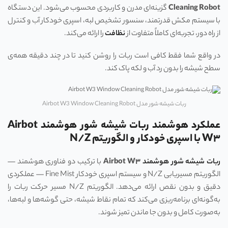
Cleaning Robot
گزینه‌ای مدرن و کاربردی محسوب می‌شود. این دستگاه
با سیستم مکش قدرتمند، سنسور تشخیص لبه، اسپری خودکار آب و کنترل
از راه دور، تجربه‌ای کاملاً متفاوت از
نظافت
را ارائه می‌کند.
در واقع شما فقط کافی است ربات را روشن کنید تا در چند دقیقه همه‌ی
سطح شیشه را بدون رد آب و لکه پاک کند.
ربات شیشه‌ شور مدل Airbot W3 Window Cleaning Robot
عملکرد هوشمند ربات شیشه‌ شور هوشمند Airbot
W۳ با اسپری خودکار و الگوریتم N/Z
ربات شیشه‌ شور هوشمند
Airbot W
۳
با ترکیب دو فناوری هوشمند —
الگوریتم مسیر‌یابی N/Z و سیستم اسپری خودکار Fine Mist — عملکردی
دقیق و بدون نقص ارائه می‌دهد. الگوریتم N/Z مسیر حرکت ربات را
به‌گونه‌ای برنامه‌ریزی می‌کند که تمام نقاط شیشه، حتی گوشه‌ها و لبه‌ها،
به‌صورت کامل و بدون جا ماندن تمیز شوند.