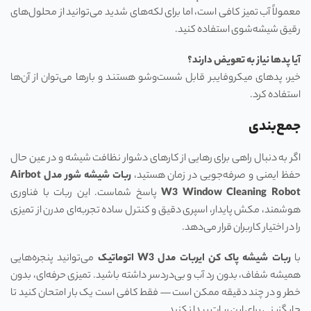
معمولاً آب تمیز کافی است، اما برای لکه‌های شدید می‌توانید از محلول‌های
رقیق شیشه‌شوی استفاده کنید.
آیا پدها نیاز به تعویض دارند؟
خیر، پدهای میکروفایبر قابل شست‌وشو هستند و بارها می‌توان از آن‌ها
استفاده کرد.
جمع‌بندی
اگر به دنبال راهی برای رهایی از کارهای دشوار نظافت شیشه و در عین حال
حفظ ایمنی و صرفه‌جویی در زمان هستید،
ربات شیشه‌ شور مدل
Airbot
W3 Window Cleaning Robot
پاسخ شماست. این ربات با فناوری
هوشمند، مکش پایدار، اسپری دقیق و کنترل ساده تجربه‌ای مدرن از تمیزی
را در اختیار کاربران قرار می‌دهد.
با
ربات شیشه پاک کن ایربات مدل
W3
اتوماتیک
می‌توانید پنجره‌هایی
همیشه شفاف، بدون رد آب و بی‌دردسر داشته باشید. تمیزی حرفه‌ای، بدون
خطر و در چند دقیقه ممکن است — فقط کافی است یک بار امتحان کنید تا
جایگزینی برای این ربات پیدا نکنید.