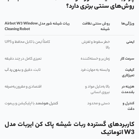
روش‌های سنتی برتری دارد؟
ویژگی‌ها
روش سنتی نظافت
ربات شیشه‌ شور مدل
Airbot W3 Window
شیشه
Cleaning Robot
ایمنی
خطر سقوط و لغزش
کاملاً ایمن با کابل محافظ و UPS
بالا
سرعت کار
زمان‌بر و خسته‌کننده
تمیزی کامل در چند دقیقه
کیفیت
وابسته به مهارت فرد
ثابت، دقیق و
بدون رد آب
تمیزکاری
هزینه در
بالا به‌دلیل مواد و
اقتصادی و مقرون‌به‌صرفه
بلندمدت
نیروی انسانی
کنترل و
دستی و محدود
کنترل هوشمند
با اپلیکیشن و ریموت
دقت
کاربردهای گسترده ربات شیشه پاک کن ایربات مدل
W3 اتوماتیک