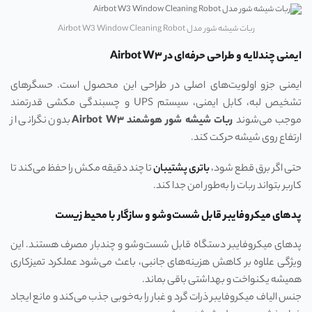
ربات شیشه‌ شور مدل Airbot W3 Window Cleaning Robot
ایمنی چندلایه و طراحی حرفه‌ای در Airbot W۳
ایمنی جزو اولویت‌های اصلی در طراحی این محصول است. حسگرهای
تشخیص لبه، کابل ایمنی، سیستم UPS و چسبندگی مکشی قدرتمند
موجب می‌شوند
ربات شیشه‌ شور هوشمند
Airbot W
۳
بدون نگرانی از
ارتفاع روی شیشه حرکت کند.
حتی اگر برق قطع شود،
باتری پشتیبان
تا چند دقیقه مکش را حفظ می‌کند تا
کاربر بتواند ربات را به‌طور امن جدا کند.
پدهای میکروفایبر قابل شست‌وشو و سازگار با محیط زیست
پدهای میکروفایبر دستگاه قابل شست‌وشو و چندبار مصرف هستند. این
ویژگی علاوه بر کاهش هزینه‌های جانبی، باعث می‌شود عملکرد تمیزکاری
همیشه یکنواخت و بهداشتی باقی بماند.
جنس الیاف میکروفایبر ذرات گرد و غبار را به‌خوبی جذب می‌کند و مانع ایجاد