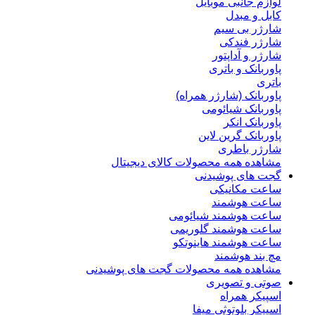
لوازم جانبی موبایل
کابل و مبدل
شارژر بی سیم
شارژر فندکی
شارژر و آداپتور
پاوربانک و باتری
باتری
پاوربانک (شارژر همراه)
پاوربانک شیائومی
پاوربانک انکر
پاوربانک گرین لاین
شارژر باطری
مشاهده همه محصولات کالای دیجیتال
گجت های پوشیدنی
ساعت مکانیکی
ساعت هوشمند
ساعت هوشمند شیائومی
ساعت هوشمند گلوریمی
ساعت هوشمند هاینوتکو
مچ بند هوشمند
مشاهده همه محصولات گجت های پوشیدنی
صوتی و تصویری
اسپیکر همراه
اسپیکر بلوتوثی میفا