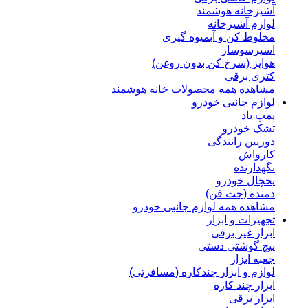
آشپزخانه هوشمند
لوازم آشپزخانه
مخلوط کن و آبمیوه گیری
اسپرسوساز
هواپز (سرخ کن بدون روغن)
کتری برقی
مشاهده همه محصولات خانه هوشمند
لوازم جانبی خودرو
پمپ باد
تشک خودرو
دوربین رانندگی
کارواش
نگهدارنده
یخچال خودرو
دمنده (جت فن)
مشاهده همه لوازم جانبی خودرو
تجهیزات و ابزار
ابزار غیر برقی
پیچ گوشتی دستی
جعبه ابزار
لوازم و ابزار چندکاره (مسافرتی)
ابزار چند کاره
ابزار برقی