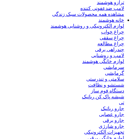
ترازو هوشمند
لامپ ضدعفونی کننده
مشاهده همه محصولات سبک زندگی
خانه هوشمند
لوازم الکترونیکی و روشنایی هوشمند
چراغ خواب
چراغ سقفی
چراغ مطالعه
چندراهی برقی
لامپ و روشنایی
لوازم خانگی هوشمند
سرمایشی
گرمایشی
سلامتی و تندرستی
شستشو و نظافت
دستگاه فوم ساز
شیشه پاک کن رباتیک
تی
جارو رباتیک
جارو عصایی
جارو برقی
جارو شارژی
تجهیزات الکترونیکی
لوازم خانگی برقی