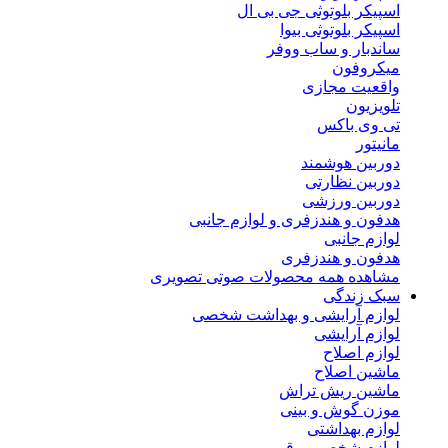
اسپیکر بلوتوثی جی بی ال
اسپیکر بلوتوثی بیوا
ساندبار و ساب ووفر
میکروفون
واقعیت مجازی
تلویزیون
تی وی باکس
مانیتور
دوربین هوشمند
دوربین نظارتی
دوربین ورزشی
هدفون و هندزفری و لوازم جانبی
لوازم جانبی
هدفون و هندزفری
مشاهده همه محصولات صوتی تصویری
سبک زندگی
لوازم آرایشی و بهداشت شخصی
لوازم آرایشی
لوازم اصلاح
ماشین اصلاح
ماشین ریش تراش
موزن گوش و بینی
لوازم بهداشتی
لوازم شخصی برقی