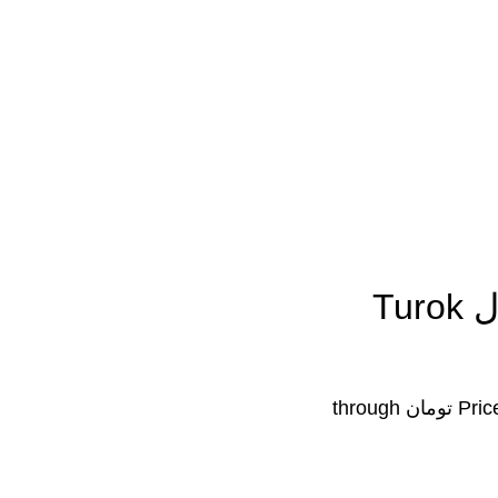
عینک آفتابی مردانه شیائومی مدل Turok
Price range: ۹,۲۱۰,۰۰۰ تومان through