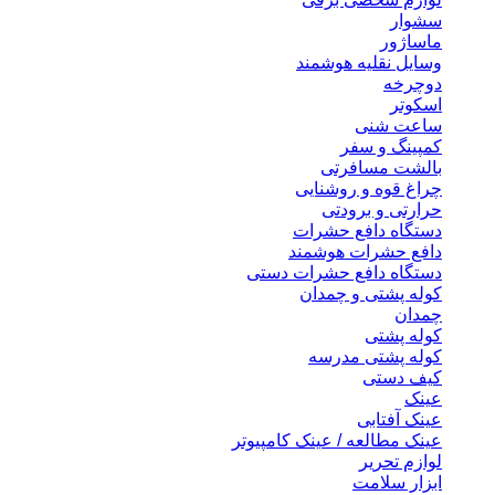
سشوار
ماساژور
وسایل نقلیه هوشمند
دوچرخه
اسکوتر
ساعت شنی
کمپینگ و سفر
بالشت مسافرتی
چراغ قوه و روشنایی
حرارتی و برودتی
دستگاه دافع حشرات
دافع حشرات هوشمند
دستگاه دافع حشرات دستی
کوله پشتی و چمدان
چمدان
کوله پشتی
کوله پشتی مدرسه
کیف دستی
عینک
عینک آفتابی
عینک مطالعه / عینک کامپیوتر
لوازم تحریر
ابزار سلامت