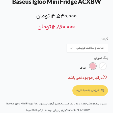
Baseus Igloo Mini Fridge ACXBW
۱۳,۵۳۰,۰۰۰
تومان
۱۲,۸۶۰,۰۰۰
تومان
گارانتی
رنگ
صاف
در انبار موجود نمی باشد
افزودن به سبد خرید
بیسوس تمام تلاش خود را کرده تا نویز مینی یخچال و گرم کن بیسوس Baseus Igloo Mini Fridge for
Students 6L ACXBW را پایین بیاورد و به مقدار کم 30db برساند.