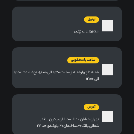
ایمیل
cs@kala360.ir
ساعت پاسخگویی
شنبه تا چهارشنبه از ساعت ۹:۳۰ الی ۱۸:۰۰ پنج‌شنبه‌ها ۹:۳۰
الی ۱۴:۰۰
آدرس
تهران،خیابان انقلاب،خیابان برادران مظفر
شمالی،پلاک۷۰،ساختمان۴۰،بلوک۱،واحد ۴۴