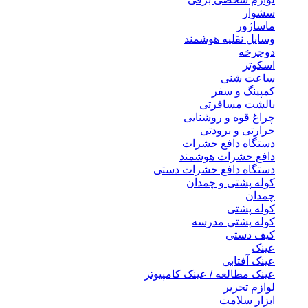
سشوار
ماساژور
وسایل نقلیه هوشمند
دوچرخه
اسکوتر
ساعت شنی
کمپینگ و سفر
بالشت مسافرتی
چراغ قوه و روشنایی
حرارتی و برودتی
دستگاه دافع حشرات
دافع حشرات هوشمند
دستگاه دافع حشرات دستی
کوله پشتی و چمدان
چمدان
کوله پشتی
کوله پشتی مدرسه
کیف دستی
عینک
عینک آفتابی
عینک مطالعه / عینک کامپیوتر
لوازم تحریر
ابزار سلامت