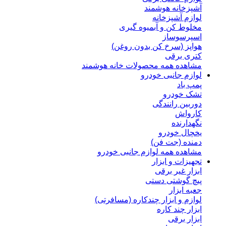
آشپزخانه هوشمند
لوازم آشپزخانه
مخلوط کن و آبمیوه گیری
اسپرسوساز
هواپز (سرخ کن بدون روغن)
کتری برقی
مشاهده همه محصولات خانه هوشمند
لوازم جانبی خودرو
پمپ باد
تشک خودرو
دوربین رانندگی
کارواش
نگهدارنده
یخچال خودرو
دمنده (جت فن)
مشاهده همه لوازم جانبی خودرو
تجهیزات و ابزار
ابزار غیر برقی
پیچ گوشتی دستی
جعبه ابزار
لوازم و ابزار چندکاره (مسافرتی)
ابزار چند کاره
ابزار برقی