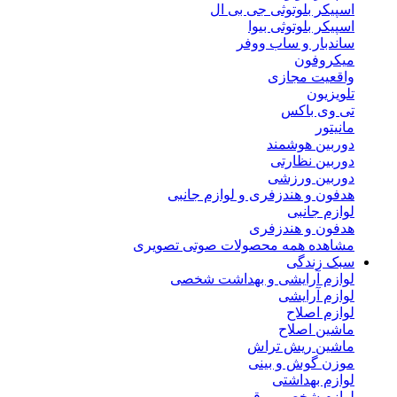
اسپیکر بلوتوثی جی بی ال
اسپیکر بلوتوثی بیوا
ساندبار و ساب ووفر
میکروفون
واقعیت مجازی
تلویزیون
تی وی باکس
مانیتور
دوربین هوشمند
دوربین نظارتی
دوربین ورزشی
هدفون و هندزفری و لوازم جانبی
لوازم جانبی
هدفون و هندزفری
مشاهده همه محصولات صوتی تصویری
سبک زندگی
لوازم آرایشی و بهداشت شخصی
لوازم آرایشی
لوازم اصلاح
ماشین اصلاح
ماشین ریش تراش
موزن گوش و بینی
لوازم بهداشتی
لوازم شخصی برقی