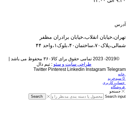
۹:۳۰ الی ۱۴:۰۰
آدرس
تهران،خیابان انقلاب،خیابان برادران مظفر
شمالی،پلاک۷۰،ساختمان۴۰،بلوک۱،واحد ۴۴
©2019- 2023 تمامی حقوق برای کالا۳۶۰ محفوظ می باشد |
طراحی سایت و سئو
: تیم دال
Twitter
Pinterest
Linkedin
Instagram
Telegram
خانه
0
سبدخرید
حساب کاربری
فروشگاه
جستجو
Search
Search input