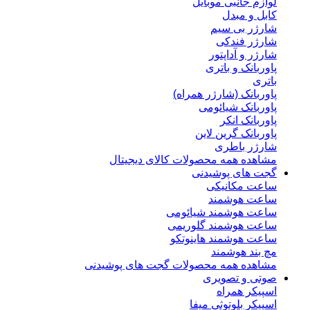
لوازم جانبی موبایل
کابل و مبدل
شارژر بی سیم
شارژر فندکی
شارژر و آداپتور
پاوربانک و باتری
باتری
پاوربانک (شارژر همراه)
پاوربانک شیائومی
پاوربانک انکر
پاوربانک گرین لاین
شارژر باطری
مشاهده همه محصولات کالای دیجیتال
گجت های پوشیدنی
ساعت مکانیکی
ساعت هوشمند
ساعت هوشمند شیائومی
ساعت هوشمند گلوریمی
ساعت هوشمند هاینوتکو
مچ بند هوشمند
مشاهده همه محصولات گجت های پوشیدنی
صوتی و تصویری
اسپیکر همراه
اسپیکر بلوتوثی میفا