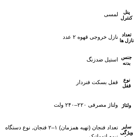
پنل
لمسی
کنترل
تعداد
نازل خروجی قهوه ۲ عدد
نازل ها
جنس
استیل ضدزنگ
بدنه
نوع
قفل بسکت فنردار
قفل
ولتاژ مصرفی ۲۲۰–۲۴۰ ولت
ولتاژ
سایر
تعداد فنجان (تهیه همزمان) ۱–۲ فنجان, نوع دستگاه
ویژگی
نیمه اتوماتیک