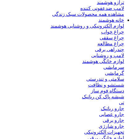
ترازو هوشمند
لامپ ضدعفونی کننده
مشاهده همه محصولات سبک زندگی
خانه هوشمند
لوازم الکترونیکی و روشنایی هوشمند
چراغ خواب
چراغ سقفی
چراغ مطالعه
چندراهی برقی
لامپ و روشنایی
لوازم خانگی هوشمند
سرمایشی
گرمایشی
سلامتی و تندرستی
شستشو و نظافت
دستگاه فوم ساز
شیشه پاک کن رباتیک
تی
جارو رباتیک
جارو عصایی
جارو برقی
جارو شارژی
تجهیزات الکترونیکی
لوازم خانگی برقی