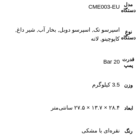
مدل
CME003-EU
دستگاه
اسپرسو تک, اسپرسو دوبل, بخار آب, شیر داغ,
نوع
دستگاه
کاپوچینو, لاته
قدرت
20 Bar
پمپ
3.5 کیلوگرم
وزن
۲۸.۴ × ۱۳.۷ × ۲۷.۵ سانتی‌متر
ابعاد
نقره‌ای با مشکی
رنگ