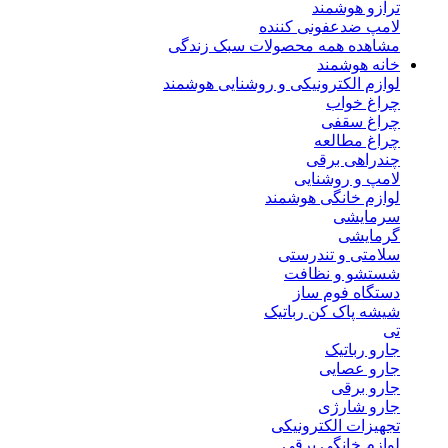
ترازو هوشمند
لامپ ضدعفونی کننده
مشاهده همه محصولات سبک زندگی
خانه هوشمند
لوازم الکترونیکی و روشنایی هوشمند
چراغ خواب
چراغ سقفی
چراغ مطالعه
چندراهی برقی
لامپ و روشنایی
لوازم خانگی هوشمند
سرمایشی
گرمایشی
سلامتی و تندرستی
شستشو و نظافت
دستگاه فوم ساز
شیشه پاک کن رباتیک
تی
جارو رباتیک
جارو عصایی
جارو برقی
جارو شارژی
تجهیزات الکترونیکی
لوازم خانگی برقی