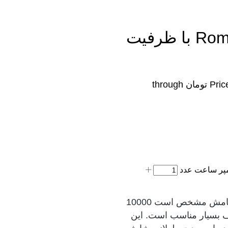
پاوربانک گرین لاین Rome Ultra Slim با ظرفیت
Price range: ۱,۲۸۰,۰۰۰ تومان through
ظرفیت پاوربانک گرین لاین مدل ROME همانطور که از نامش مشخص است 10000
ف بسیار مناسب است. این