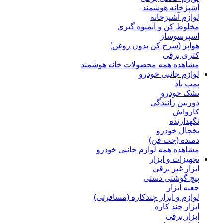
آشپزخانه هوشمند
لوازم آشپزخانه
مخلوط کن و آبمیوه گیری
اسپرسوساز
هواپز (سرخ کن بدون روغن)
کتری برقی
مشاهده همه محصولات خانه هوشمند
لوازم جانبی خودرو
پمپ باد
تشک خودرو
دوربین رانندگی
کارواش
نگهدارنده
یخچال خودرو
دمنده (جت فن)
مشاهده همه لوازم جانبی خودرو
تجهیزات و ابزار
ابزار غیر برقی
پیچ گوشتی دستی
جعبه ابزار
لوازم و ابزار چندکاره (مسافرتی)
ابزار چند کاره
ابزار برقی