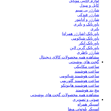
لوازم جانبی موبایل
کابل و مبدل
شارژر بی سیم
شارژر فندکی
شارژر و آداپتور
پاوربانک و باتری
باتری
پاوربانک (شارژر همراه)
پاوربانک شیائومی
پاوربانک انکر
پاوربانک گرین لاین
شارژر باطری
مشاهده همه محصولات کالای دیجیتال
گجت های پوشیدنی
ساعت مکانیکی
ساعت هوشمند
ساعت هوشمند شیائومی
ساعت هوشمند گلوریمی
ساعت هوشمند هاینوتکو
مچ بند هوشمند
مشاهده همه محصولات گجت های پوشیدنی
صوتی و تصویری
اسپیکر همراه
اسپیکر بلوتوثی میفا