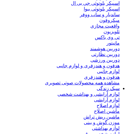
اسپیکر بلوتوثی جی بی ال
اسپیکر بلوتوثی بیوا
ساندبار و ساب ووفر
میکروفون
واقعیت مجازی
تلویزیون
تی وی باکس
مانیتور
دوربین هوشمند
دوربین نظارتی
دوربین ورزشی
هدفون و هندزفری و لوازم جانبی
لوازم جانبی
هدفون و هندزفری
مشاهده همه محصولات صوتی تصویری
سبک زندگی
لوازم آرایشی و بهداشت شخصی
لوازم آرایشی
لوازم اصلاح
ماشین اصلاح
ماشین ریش تراش
موزن گوش و بینی
لوازم بهداشتی
لوازم شخصی برقی