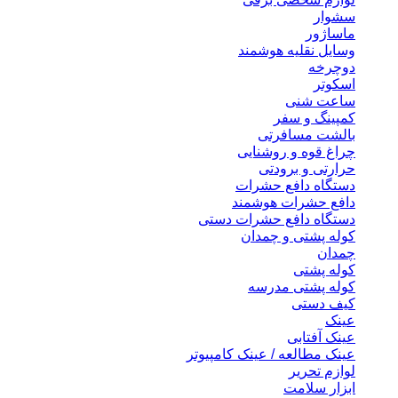
سشوار
ماساژور
وسایل نقلیه هوشمند
دوچرخه
اسکوتر
ساعت شنی
کمپینگ و سفر
بالشت مسافرتی
چراغ قوه و روشنایی
حرارتی و برودتی
دستگاه دافع حشرات
دافع حشرات هوشمند
دستگاه دافع حشرات دستی
کوله پشتی و چمدان
چمدان
کوله پشتی
کوله پشتی مدرسه
کیف دستی
عینک
عینک آفتابی
عینک مطالعه / عینک کامپیوتر
لوازم تحریر
ابزار سلامت