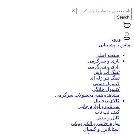
Search
ورود
تماس با پشتیبانی
صفحه اصلی
بازی و سرگرمی
بازی و سرگرمی
تفنگ آب پاش
تفنگ تیر ژله ای
کنسول دستی
کنسول خانگی
مشاهده همه محصولات سرگرمی
کالای دیجیتال
لپ تاپ و لوازم جانبی
کیف لپ تاپ
کابل و تبدیل
لوازم جانبی و الکترونیکی
استابلایزر و گیمبال