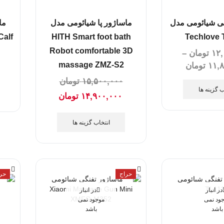
ی شیائومی مدل
ماساژور پا شیائومی مدل
ما
Calf
HITH Smart foot bath
Techlove 
Robot comfortable 3D
۱۲,
تومان
–
massage ZMZ-S2
۱۱,
تومان
۱۵,۵۰۰,۰۰۰
تومان
ب گزینه ها
۱۴,۹۰۰,۰۰۰
تومان
انتخاب گزینه ها
حراج
حر
در انبار
در انبار
ود نمی
موجود نمی
باشد
باشد