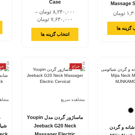
Case
Massage S
۰
۸,۲۴۰,۰۰۰
تومان
–
۱,۳
تومان
۷,۶۳۰,۰۰۰
تومان
 گزینه ها
انتخاب گزینه ها
حراج
حر
مشاهده سریع
مشاهد
ماساژور گردن مدل Youpin
م
Jeeback G20 Neck
شانه و گردن
neck
Massager Electric