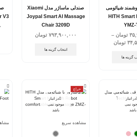
وشمند شیائومی
صندلی ماساژر مدل Xiaomi
صن
r V3
Joypal Smart AI Massage
HITH Smart 
Chair 3209D
YMZ-
۰
۳۵,
تومان
–
۷۹۳,۹۰۰,۰۰۰
تومان
۳۴,
تومان
انتخاب گزینه ها
ب گزینه ها
حراج
در انبار
در انبار
ود نمی
موجود نمی
باشد
باشد
مشاهده سریع
مشاهد