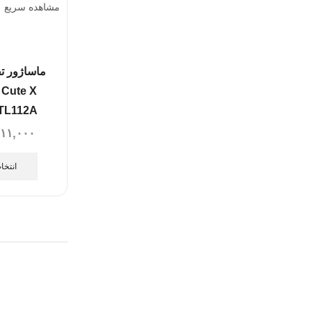
مشاهده سریع
ماساژور ت
 Cute X
TL112A
۲۱۱,۰۰۰
انتخا