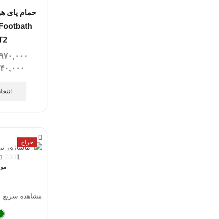
حمام پای ه
Footbath
T2
۹۷۰,۰۰۰
۵۴۰,۰۰۰
انتخا
حراج
موج
مشاهده سریع