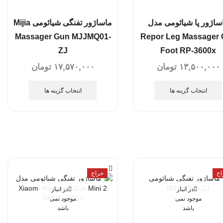
جارو شارژی
(14)
جارو عصایی
(1)
ساژور پا شیائومی مدل
ماساژور تفنگی شیائومی Mijia
دستگاه فوم ساز
(2)
Massager Gun MJJMQ01-
Repor Leg Massager 
ZJ
Foot RP-3600x
شیشه پاک کن رباتیک
(14)
۱۳,۵۰۰,۰۰۰
تومان
۱۷,۵۷۰,۰۰۰
تومان
سبک زندگی
(292)
ابزار سلامت
(23)
انتخاب گزینه ها
انتخاب گزینه ها
ترازو هوشمند
(10)
تردمیل
(5)
لامپ ضدعفونی کننده
(0)
اکسسوری
(2)
کیف
(2)
اج
حراج
بدون دسته بندی
(7)
در انبار
در انبار
ساعت شنی
(2)
موجود نمی
موجود نمی
عینک
(12)
باشد
باشد
عینک آفتابی
(5)