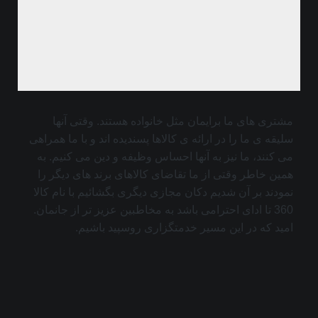
مشتری های ما برایمان مثل خانواده هستند. وقتی آنها
سلیقه ی ما را در ارائه ی کالاها پسندیده اند و با ما همراهی
می کنند، ما نیز به آنها احساس وظیفه و دین می کنیم. به
همین خاطر وقتی از ما تقاضای کالاهای برند های دیگر را
نمودند بر آن شدیم دکان مجازی دیگری بگشائیم با نام کالا
360 تا ادای احترامی باشد به مخاطبین عزیز تر از جانمان.
امید که در این مسیر خدمتگزاری روسپید باشیم.