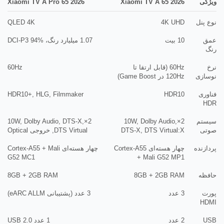
ویژگی
Xiaomi TV A 65 2026
Xiaomi TV A Pro 65 2026
نوع پنل
4K UHD
QLED 4K
عمق
10 بیت
1.07 میلیارد رنگ، DCI-P3 94%
رنگ
نرخ
60Hz (قابل ارتقا تا
60Hz
نوسازی
120Hz در Game Boost)
فناوری
HDR10
HDR10+, HLG, Filmmaker
HDR
سیستم
2×10W, Dolby Audio,
2×10W, Dolby Audio, DTS-X,
صوتی
DTS-X, DTS Virtual:X
DTS Virtual, خروجی Optical
پردازنده
چهار هسته‌ای Cortex-A55
چهار هسته‌ای Cortex-A55 + Mali
G52 MC1
+ Mali G52 MP1
حافظه
8GB + 2GB RAM
8GB + 2GB RAM
پورت
3 عدد
3 عدد (پشتیبانی eARC ALLM)
HDMI
USB
2 عدد
1 عدد USB 2.0