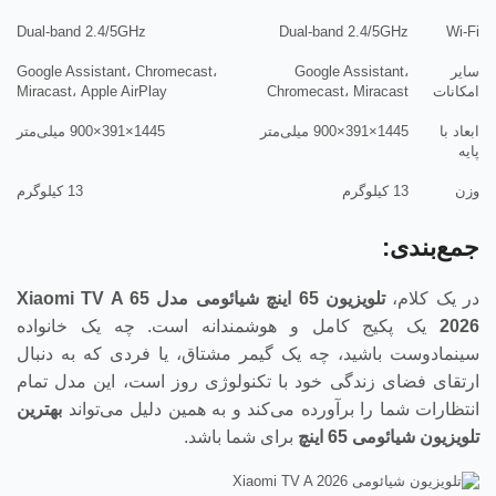
Dual-band 2.4/5GHz
Dual-band 2.4/5GHz
Wi-Fi
سایر
Google Assistant،
Google Assistant، Chromecast،
امکانات
Chromecast، Miracast
Miracast، Apple AirPlay
ابعاد با
1445×391×900 میلی‌متر
1445×391×900 میلی‌متر
پایه
وزن
13 کیلوگرم
13 کیلوگرم
جمع‌بندی:
در یک کلام،
تلویزیون 65 اینچ شیائومی مدل
Xiaomi TV A 65
2026
یک پکیج کامل و هوشمندانه است. چه یک خانواده
سینمادوست باشید، چه یک گیمر مشتاق، یا فردی که به دنبال
ارتقای فضای زندگی خود با تکنولوژی روز است، این مدل تمام
انتظارات شما را برآورده می‌کند و به همین دلیل می‌تواند
بهترین
تلویزیون شیائومی 65 اینچ
برای شما باشد.