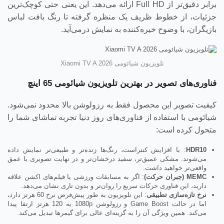
برابر دقیق‌تر از Full HD ارائه می‌دهد. این یعنی حتی کوچک‌ترین
جزئیات، از خطوط ظریف یک منظره گرفته تا رنگ بافت لباس
بازیگران، با وضوح خیره‌کننده به نمایش درمی‌آید.
تلویزیون شیائومی Xiaomi TV A 2026
فناوری‌های تصویر در بهترین تلویزیون شیائومی 65 اینچ
کیفیت تصویر این محصول فقط به رزولوشن بالا محدود نمی‌شود.
شیائومی با استفاده از فناوری‌های روز دنیا تجربه تماشای شما را
متحول کرده است:
HDR10
: با افزایش کنتراست، رنگ‌ها زنده‌تر و طبیعی‌تر نمایش داده
می‌شوند. مشکی عمیق‌تر، سفید درخشان‌تر و در نهایت تصویری با عمق
واقعی‌تر خواهید داشت.
MEMC (
جبران حرکت
)
: اگر به مسابقات ورزشی یا فیلم‌های اکشن علاقه
دارید، این فناوری حرکات سریع را روان‌تر و بدون تاری نشان می‌دهد.
نرخ تازه‌سازی تطبیقی
: این تلویزیون به طور پیش‌فرض نرخ 60 هرتز دارد،
اما در حالت Game Boost و رزولوشن 1080p به 120 هرتز ارتقا پیدا
می‌کند. همین ویژگی آن را به گزینه‌ای عالی برای گیمرها تبدیل می‌کند.