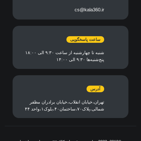
cs@kala360.ir
ساعت پاسخگویی
شنبه تا چهارشنبه از ساعت ۹:۳۰ الی ۱۸:۰۰
پنج‌شنبه‌ها ۹:۳۰ الی ۱۴:۰۰
آدرس
تهران،خیابان انقلاب،خیابان برادران مظفر
شمالی،پلاک۷۰،ساختمان۴۰،بلوک۱،واحد ۴۴