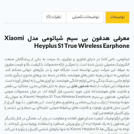
توضیحات
توضیحات تکمیلی
نظرات (0)
معرفی هدفون بی سیم شیائومی مدل Xiaomi
Heyplus S1 True Wireless Earphone
شیائومی، نامی آشنا در دنیای فناوری و نوآوری، به سرعت به یکی از پیشگامان صنعت
الکترونیک مصرفی تبدیل شده است. با تمرکز بر ارائه محصولات با کیفیت بالا و قیمت مقرون
‌به ‌صرفه، این شرکت چینی توانسته است جایگاه خود را در بازارهای جهانی محکم کند.
شیائومی نه تنها در زمینه تلفن ‌های هوشمند بلکه در دسته ‌بند ی‌های متنوع دیگری مانند
لوازم جانبی، سبک زندگی و حتی لوازم خانگی هوشمند، نو آوری‌ هایی را به ارمغان آورده است.
محصولات این شرکت، از جمله
هدفون ‌های
بی‌ سیم، به دلیل طراحی مدرن، عملکرد بی ‌نقص
و قابلیت ‌های هوشمندانه ‌شان، مورد تحسین قرار گرفته‌ اند. در میان محصولات صوتی
شیائومی، هدفون بی‌ سیم Xiaomi Heyplus S1 True Wireless Earphone به عنوان یک
نمونه برجسته از ترکیب زیبایی ‌شناسی و فناوری مطرح است. این هدفون، با بهره‌ گیری از
آخرین نسل فناوری بلوتوث و قابلیت ‌های پیشرفته صوتی، تجربه‌ای بی‌ سیم و بی‌ دردسر را
برای کاربران فراهم می ‌آورد.
طراحی ارگونومیک، کیفیت صدای فوق ‌العاده، و مقاومت در برابر آب، همگی در کنار یکدیگر،
این هدفون را به یک همراه ایده‌ آل برای ورزش، مسافرت و استفاده روزمره تبدیل کرده‌اند. با
توجه به این ویژگی ‌ها، Xiaomi Heyplus S1 نه تنها نیازهای اساسی کاربران را برآورده می‌ کند