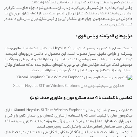
‌مانده در کیس را ببینند و بدانند که ایربادزها چه زمانی کاملاً شارژ شده‌اند.
وقتی ایربادزها در داخل کیس قرار می‌ گیرند و درب آن بسته می‌ شود، چراغ‌ های نشانگر قرمز
روشن می ‌شوند تا نشان دهند که شارژ در حال انجام است. پس از اتمام شارژ، این چراغ ‌ها
خاموش می‌ شوند. همچنین، چراغ ‌های نشانگر آبی روی کیس شارژ، میزان شارژ باقی‌ مانده در
کیس را نشان می‌ دهند.
درایوهای قدرتمند و باس قوی:
کیفیت صدای
هدفون
بی‌سیم شیائومی Heyplus S1 به دلیل استفاده از فناوری‌های
پیشرفته و طراحی دقیق، بسیار مطلوب است. این محصول با داشتن درایورهای قدرتمند،
توانایی تولید باس‌ های عمیق واضح را دارد، که این امر به ارائه تجربه ‌ای غنی و فراگیر از
موسیقی کمک می‌ کند. فرکانس ‌های میانی نیز به گونه‌ای تنظیم شده‌اند که صداهای وکال
و سازها را با جزئیات کامل و بدون تداخل با دیگر فرکانس‌ ها ارائه می‌ دهند.
هدفون بی سیم شیائومی مدل Xiaomi Heyplus S1 True Wireless Earphone
تماسی با کیفیت با 4 عدد میکروفون و فناوری حذف نویز:
هدفون بی سیم شیائومی مدل Xiaomi Heyplus S1 True Wireless Earphone دارای
میکروفون‌ های با کیفیت است که با استفاده از فناوری کاهش نویز، صدای کاربر را واضح و
بدون پارازیت به طرف مقابل منتقل می‌کند. این ویژگی به ‌ویژه در محیط ‌های پر سر و صدا که
ممکن است صداهای اضافی مکالمه را مختل کنند، بسیار مفید است.
علاوه بر این، قابلیت حذف نویز فعال (ANC) به کاربر امکان می‌ دهد تا حتی در محیط‌ های