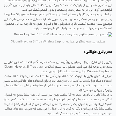
شلوغ، تمرکز خود را بر روی مکالمه حفظ کند و از یک تجربه شنیداری بدون مزاحمت لذت ببرد.
این هدفون همچنین از بلوتوث نسخه 5.2 بهره می ‌برد که اتصالی پایدار و بدون تأخیر را
فراهم می ‌آورد، این امر به انتقال صدای شفاف و بدون قطعی کمک می ‌کند.
بر اساس بازخوردهای کاربران، صدای ارسالی در هنگام تماس توسط هدفون Heyplus S1
بسیار خوب و واضح است و صدای کاربر به خوبی به طرف مقابل منعکس می ‌شود. این
موضوع نشان ‌دهنده کیفیت بالای میکروفون ‌ها و فناوری‌ های به‌ کار رفته در این محصول
است که تجربه ‌ای راحت و بدون دردسر را برای کاربران فراهم می ‌آورد.
هدفون بی سیم شیائومی مدل Xiaomi Heyplus S1 True Wireless Earphone
عمر باتری طولانی:
باتری و زمان شارژ یکی از مهم‌ ترین ویژگی‌ هایی است که در هنگام انتخاب هدفون‌ های بی
‌سیم مورد توجه قرار می‌ گیرد. هدفون بی‌ سیم شیائومی مدل Xiaomi Heyplus S1 True
Wireless Earphone در این زمینه عملکرد قابل توجهی دارد.
هر ایرباد دارای باتری با ظرفیت 220-300 میلی‌ آمپر ساعت است که می ‌تواند تا 40 ساعت
استفاده مداوم را پشتیبانی کند. این میزان عمر باتری برای استفاده ‌های طولانی مدت بسیار
مناسب است و به کاربران اجازه می ‌دهد بدون نگرانی از تمام شدن شارژ، به فعالیت ‌های
روزمره یا ورزشی خود بپردازند.
برای شارژ کامل ایربادزها، تنها به 1.5 ساعت زمان نیاز است. این زمان شارژ سریع به کاربران
امکان می‌ دهد در مدت زمان کوتاهی ایربادزها را آماده استفاده مجدد کنند. کیس شارژ
همراه ایربادزها نیز به عنوان یک بانک قدرت عمل می‌ کند و می‌ تواند ایربادزها را 6 الی 8
ساعت شارژ نگه دارد. این ویژگی به کاربران این امکان را می‌ دهد که حتی در سفرهای طولانی
نیز بدون نیاز به منبع تغذیه خارجی، از موسیقی لذت ببرند.