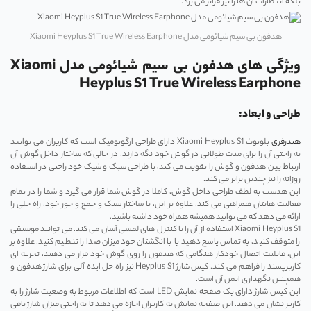
بلکه انتظارات آن ‌ها را نیز فراتر می ‌برد.
هدفون بی سیم شیائومی مدل Xiaomi Heyplus S1 True Wireless Earphone
ویژگی های هدفون بی سیم شیائومی مدل Xiaomi
Heyplus S1 True Wireless Earphone
طراحی و ابعاد:
هندزفری
بلوتوث Xiaomi Heyplus S1 دارای طراحی ارگونومیک است که کاربران می توانند
به راحتی آن را برای مدت طولانی در گوش خود نگه دارند. در حالی که ساختار داخل گوش آن
ارتباط بین هدفون و گوش را تقویت می کند، با طراحی سبک و شیک خود راحتی در استفاده
روزانه را نیز چندین برابر می کند.
این هدست به لطف طراحی داخل گوش، کاملا در گوش شما قرار می گیرد و شما را در تمام
فعالیت هایتان همراهی می کند. علاوه بر این، با ساختار سبک و جمع و جور خود، راه حلی را
ارائه می دهد که می توانید همیشه همراه خود داشته باشید.
Xiaomi Heyplus S1 استفاده از آن را با کنترل های لمسی آسان می کند. می توانید موسیقی
را متوقف کنید، به تماس پاسخ دهید یا با انگشتان خود میزان صدا را تنظیم کنید. علاوه بر
این، قابلیت اتصال خودکار هنگامی که هدفون را روی گوش خود قرار می دهید، تجربه ای
کاربرپسند را فراهم می کند. کیس شارژ Heyplus S1 نیز راه حل ایده آلی برای شارژ هدفون و
همچنین نگهداری ایمن آن است.
این کیس شارژ دارای یک صفحه نمایش LED است که اطلاعات مربوط به وضعیت شارژ را به
کاربر نشان می‌ دهد. این صفحه نمایش به کاربران اجازه می ‌دهد تا به راحتی میزان شارژ باقی