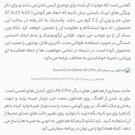
گفتنی است که موارد ذکر شده برای توضیح کیس شارژ می ‌باشد و برای ذکر
ویژگی ‌های ایرباد بایستی بیان کنیم که ابعاد هر گوشی 22.1×23.1×37.3
میلی ‌متر و وزن آن 5.2 گرم می‌ باشد. پلاستیک به کار رفته در ساخت این
محصول، نه تنها استحکام و مقاومت آن را تضمین خواهد کرد بلکه وزن
سبک آن را نیز موجب می‌ شود. طراحی ارگونومیک و عدم ایجاد احساس
خستگی در صورت استفاده طولانی مدت، کاربری قابل توجهی را نصیب این
محصول کرده است؛ در نتیجه در تمامی موقعیت‌ ها از جمله فعالیت‌ه ای
ورزشی، تجربه خوشایندی به مخاطب عرضه می ‌دارد.
هدفون بی سیم انکر Sound Core Liberty Air 2 Pro
مانند بسیاری از هدفون ‌های دیگر، Air 2 Pro دارای کنترل‌ های لمسی است.
برای رد شدن از آهنگ، روی هدفون سمت چپ دوبار ضربه بزنید و جهت
پخش و مکث آهنگ، بر روی گوشی سمت راست دوبار ضربه وارد کرده یا هر
کدام را برای دو ثانیه نگه دارید تا بتوانید برای تغییر حالت های صدای محیط از
آن استفاده کنید. باید اشاره کنیم که هدفون به خوبی به ضربه ها پاسخ می
دهد. البته همه آنها را می توان در برنامه سفارشی کرد.