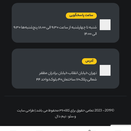
ساعت پاسخگویی
شنبه تا چهارشنبه از ساعت ۹:۳۰ الی ۱۸:۰۰ پنج‌شنبه‌ها ۹:۳۰
الی ۱۴:۰۰
آدرس
تهران،خیابان انقلاب،خیابان برادران مظفر
شمالی،پلاک۷۰،ساختمان۴۰،بلوک۱،واحد ۴۴
©2019- 2023 تمامی حقوق برای کالا۳۶۰ محفوظ می باشد |
طراحی سایت
و سئو
: تیم دال