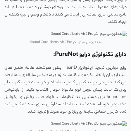
و پنج درصد افزایش باس و سی درصد پهنای باند فرکانس را نسب به
درایورهای معمولی داشته باشید. درایورهای پوشش داده شده با ۱۰ لایه
نانو، سختی خارق العاده ای را ایجاد می کنند تا دقت و وضوح خیره کننده ای
ایجاد کنند.
هدفون بی سیم انکر Sound Core Liberty Air 2 Pro
دارای تکنولوژی درایو PureNot:
برای بهترین تجربه ایکولایزر HearID بطور هوشمند علاقه‌ مندی‌ های
شنیداری ‌تان را تحلیل کرده و تنظیمات ویژه ‌ای منطبق بر سلیقه‌ ی شما ایجاد
می‌ کند. حتی می ‌توانید کنترل کامل تنظیمات را در دست خود بگیرید یا از
بین 22 حالت پیش فرض نوع دلخواه خود را انتخاب کنید. از اپلیکیشن
Soundcore برای دستیابی به تنظیمات دلخواه حالت پخش و ایکولایزر
مخصوص خود استفاده کنید. تنظیمات سفارشی سازی شده کمک می‌ کند
تمام کاربران مطابق سلیقه‌ ی ویژه‌ ی خود صوت را تجربه کنند.