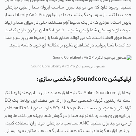
باعث کاهش سر و صدای متوسط و سه برابر بوده و همچنین یک ولوم قابل
تنظیم وجود دارد که می توانید میزان مناسب ایزوله صدا را طبق نیازهای
خود پیدا کنید. از سویی دیگر، نشت صدا در ایرفون Liberty Air 2 Pro بسیار
پایین است. افرادی که در یک محیط آرام هستند، حتی در میزان صدای زیاد
نیز، صدای موسیقی شما را نمی شنوند. ضمن آنکه این ایرفون دارای کیفیت
ضبط فوق العاده است. که می تواند صدای شما را از محیط های پر سر و صدا
جدا کند تا شما بتوانید در فضاهای شلوغ تر مکالمه ای خوب داشته باشید.
هدفون بی سیم انکر Sound Core Liberty Air 2 Pro
اپلیکیشن Soundcore و شخصی سازی:
نرم افزار Anker Soundcore یک نرم افزار همراه عالی در این هندزفری انکر
است که چندین گزینه شخصی سازی را ارائه می دهد. این برنامه یک EQ
گرافیکی و همچنین بیست تنظیم مختلف EQ دارد. ضمن آنکه HearID در
این ایرفون وجود دارد که تولید صدا را در گوش شما بهینه می کند. علاوه بر
آن می توانید برای تنظیم ANC متناسب با نیازهای خود از آن استفاده کنید ،
این نرم افزار به گونه ای است که همانند سایر گجت ها، امکان به روز رسانی