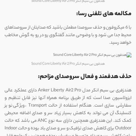
هدفون بی سیم انکر Sound Core Liberty Air 2 Pro
مکالمه‌ های تلفنی رسا:
با 6 میکروفون و حذف سروصدا مطمئن باشید که صدایتان از سروصداهای
محیط جدا می‌ شود و با وضوحی مانند گفتگوی رو در رو به گوش مخاطب
خواهد رسید.
هدفون بی سیم انکر Sound Core Liberty Air 2 Pro
حذف هدفمند و فعال سروصدای مزاحم:
هندزفری بی سیم انکر مدل Anker Liberty Air2 Pro دارای عملکرد عالی
ایزولاسیون صدا است که از طریق برنامه همراه آنها نیز قابل تنظیم و
سفارشی سازی است. هنگام استفاده از حالت Transport ، ویژگی نویز
کنسلینگ آن می تواند به کاهش بسیار زیاد سر و صدای اضافه محیطی
کمک کند. این هندزفری همچنین دارای سه نوع ANC می باشد که حالت
Outdoor برای کاهش صدای ترافیک و سر و صدای باد بوده و حالت Indoor