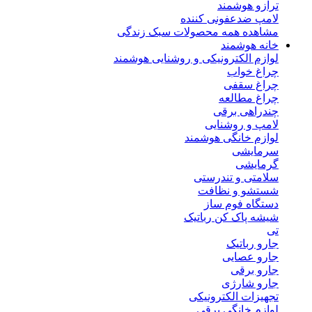
ترازو هوشمند
لامپ ضدعفونی کننده
مشاهده همه محصولات سبک زندگی
خانه هوشمند
لوازم الکترونیکی و روشنایی هوشمند
چراغ خواب
چراغ سقفی
چراغ مطالعه
چندراهی برقی
لامپ و روشنایی
لوازم خانگی هوشمند
سرمایشی
گرمایشی
سلامتی و تندرستی
شستشو و نظافت
دستگاه فوم ساز
شیشه پاک کن رباتیک
تی
جارو رباتیک
جارو عصایی
جارو برقی
جارو شارژی
تجهیزات الکترونیکی
لوازم خانگی برقی