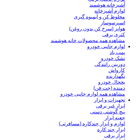
آشپزخانه هوشمند
لوازم آشپزخانه
مخلوط کن و آبمیوه گیری
اسپرسوساز
هواپز (سرخ کن بدون روغن)
کتری برقی
مشاهده همه محصولات خانه هوشمند
لوازم جانبی خودرو
پمپ باد
تشک خودرو
دوربین رانندگی
کارواش
نگهدارنده
یخچال خودرو
دمنده (جت فن)
مشاهده همه لوازم جانبی خودرو
تجهیزات و ابزار
ابزار غیر برقی
پیچ گوشتی دستی
جعبه ابزار
لوازم و ابزار چندکاره (مسافرتی)
ابزار چند کاره
ابزار برقی