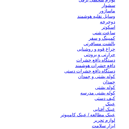
سشوار
ماساژور
وسایل نقلیه هوشمند
دوچرخه
اسکوتر
ساعت شنی
کمپینگ و سفر
بالشت مسافرتی
چراغ قوه و روشنایی
حرارتی و برودتی
دستگاه دافع حشرات
دافع حشرات هوشمند
دستگاه دافع حشرات دستی
کوله پشتی و چمدان
چمدان
کوله پشتی
کوله پشتی مدرسه
کیف دستی
عینک
عینک آفتابی
عینک مطالعه / عینک کامپیوتر
لوازم تحریر
ابزار سلامت