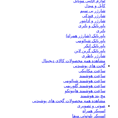
لوازم جانبی موبایل
کابل و مبدل
شارژر بی سیم
شارژر فندکی
شارژر و آداپتور
پاوربانک و باتری
باتری
پاوربانک (شارژر همراه)
پاوربانک شیائومی
پاوربانک انکر
پاوربانک گرین لاین
شارژر باطری
مشاهده همه محصولات کالای دیجیتال
گجت های پوشیدنی
ساعت مکانیکی
ساعت هوشمند
ساعت هوشمند شیائومی
ساعت هوشمند گلوریمی
ساعت هوشمند هاینوتکو
مچ بند هوشمند
مشاهده همه محصولات گجت های پوشیدنی
صوتی و تصویری
اسپیکر همراه
اسپیکر بلوتوثی میفا