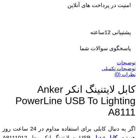
امنیت در پرداخت های آنلاین
پشتیبانی 12ساعته
پاسخگوی سوالات شما
توضیحات
توضیحات تکمیلی
نظرات (0)
کابل لایتنینگ انکر Anker
PowerLine USB To Lighting
A8111
اگر به دنبال کابلی برای استفاده مداوم در 24 ساعت روز
هستید،
کابل تبدیل
USB به لایتنینگ انکر مدل A8111012