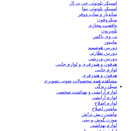
اسپیکر بلوتوثی جی بی ال
اسپیکر بلوتوثی بیوا
ساندبار و ساب ووفر
میکروفون
واقعیت مجازی
تلویزیون
تی وی باکس
مانیتور
دوربین هوشمند
دوربین نظارتی
دوربین ورزشی
هدفون و هندزفری و لوازم جانبی
لوازم جانبی
هدفون و هندزفری
مشاهده همه محصولات صوتی تصویری
سبک زندگی
لوازم آرایشی و بهداشت شخصی
لوازم آرایشی
لوازم اصلاح
ماشین اصلاح
ماشین ریش تراش
موزن گوش و بینی
لوازم بهداشتی
لوازم شخصی برقی