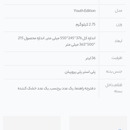
مدل
Youth Edition
وزن
2.75 کیلوگرم
اندازه کل 376*245*550 میلی متر,, اندازه محصول 215
ابعاد
*500*363 میلی متر
ظرفیت
36 لیتر
جنس بدنه
پلی استر, پلی پروپیلن
اقلام داخل
دفترچه راهنما, یک عدد برچسب, یک عدد خشک کننده
بسته