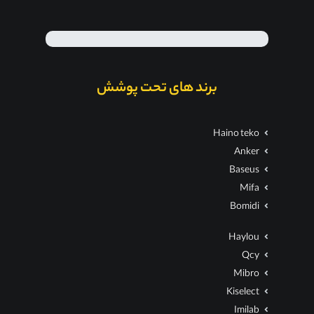
برند های تحت پوشش
Haino teko
Anker
Baseus
Mifa
Bomidi
Haylou
Qcy
Mibro
Kiselect
Imilab