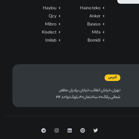
Haylou
Haino teko
Qcy
Anker
Mibro
Baseus
Kiselect
Mifa
Imilab
Bomidi
آدرس
تهران،خیابان انقلاب،خیابان برادران مظفر
شمالی،پلاک۷۰،ساختمان۴۰،بلوک۱،واحد ۴۴