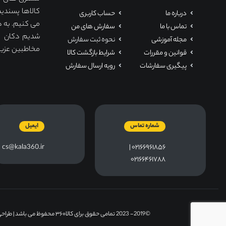
کالاها پسندید
درباره ما
حساب کاربری
می کنیم. به ه
تماس با ما
سفارش های من
مجله آموزشی
نحوه ثبت سفارش
مخاطبین عزیز ت
قوانین و مقررات
شرایط بازگشت کالا
پیگیری سفارشات
رویه ارسال سفارش
شماره تماس
ایمیل
cs@kala360.ir
۰۲۱۶۶۹۶۱۸۵۶ |
۰۲۱۶۶۴۶۱۷۸۸
©2019- 2023 تمامی حقوق برای کالا۳۶۰ محفوظ می باشد |
طراحی