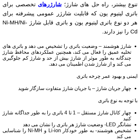
تنوع بیشتر، راه حل های شارژ؛
شارژرهای
تخصصی برای
باتری لیتیوم یون که قابلیت شارژر عمومی پیشرفته برای
هر دو نوع باتری لیتیوم یون و باتری قابل شارژ Ni-MH/Ni-
Cd را نیز دارند.
شارژ هوشمند – وضعیت باتری را تشخیص می دهد و باتری های
تخلیه عمیق را فعال می کند، همچنین عملکردهای محافظ شارژ
چندگانه به طور موثر از شارژ بیش از حد و شارژ کم جلوگیری
می کند و از شارژ شدن اطمینان می دهد.
ایمنی و بهبود عمر چرخه باتری
چهار جریان شارژ – با جریان شارژ متفاوت سازگار شوید
با توجه به نوع باتری
چهار کانال شارژ مستقل – 1 تا 4 باتری را به طور جداگانه شارژ
کنید
نشانگر LED- وضعیت شارژ هر باتری را نشان می دهد
تشخیص هوشمند- به طور خودکار Li-ion و Ni-MH را شناسایی
می کند