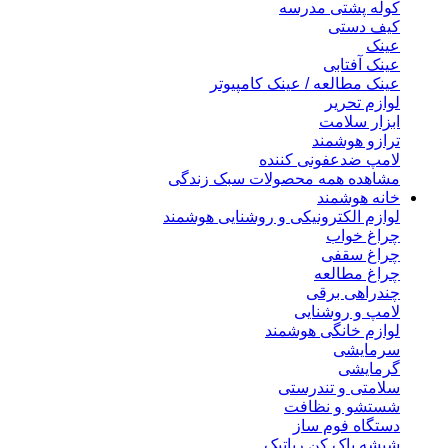
کوله پشتی مدرسه
کیف دستی
عینک
عینک آفتابی
عینک مطالعه / عینک کامپیوتر
لوازم تحریر
ابزار سلامت
ترازو هوشمند
لامپ ضدعفونی کننده
مشاهده همه محصولات سبک زندگی
خانه هوشمند
لوازم الکترونیکی و روشنایی هوشمند
چراغ خواب
چراغ سقفی
چراغ مطالعه
چندراهی برقی
لامپ و روشنایی
لوازم خانگی هوشمند
سرمایشی
گرمایشی
سلامتی و تندرستی
شستشو و نظافت
دستگاه فوم ساز
شیشه پاک کن رباتیک