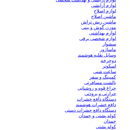
لوازم آرایشی
لوازم اصلاح
ماشین اصلاح
ماشین ریش تراش
موزن گوش و بینی
لوازم بهداشتی
لوازم شخصی برقی
سشوار
ماساژور
وسایل نقلیه هوشمند
دوچرخه
اسکوتر
ساعت شنی
کمپینگ و سفر
بالشت مسافرتی
چراغ قوه و روشنایی
حرارتی و برودتی
دستگاه دافع حشرات
دافع حشرات هوشمند
دستگاه دافع حشرات دستی
کوله پشتی و چمدان
چمدان
کوله پشتی