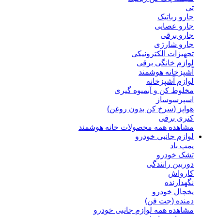
تی
جارو رباتیک
جارو عصایی
جارو برقی
جارو شارژی
تجهیزات الکترونیکی
لوازم خانگی برقی
آشپزخانه هوشمند
لوازم آشپزخانه
مخلوط کن و آبمیوه گیری
اسپرسوساز
هواپز (سرخ کن بدون روغن)
کتری برقی
مشاهده همه محصولات خانه هوشمند
لوازم جانبی خودرو
پمپ باد
تشک خودرو
دوربین رانندگی
کارواش
نگهدارنده
یخچال خودرو
دمنده (جت فن)
مشاهده همه لوازم جانبی خودرو