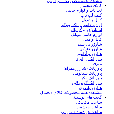
مشاهده همه محصولات سرگرمی
کالای دیجیتال
لپ تاپ و لوازم جانبی
کیف لپ تاپ
کابل و تبدیل
لوازم جانبی و الکترونیکی
استابلایزر و گیمبال
لوازم جانبی موبایل
کابل و مبدل
شارژر بی سیم
شارژر فندکی
شارژر و آداپتور
پاوربانک و باتری
باتری
پاوربانک (شارژر همراه)
پاوربانک شیائومی
پاوربانک انکر
پاوربانک گرین لاین
شارژر باطری
مشاهده همه محصولات کالای دیجیتال
گجت های پوشیدنی
ساعت مکانیکی
ساعت هوشمند
ساعت هوشمند شیائومی