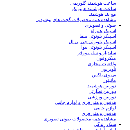
ساعت هوشمند گلوریمی
ساعت هوشمند هاینوتکو
مچ بند هوشمند
مشاهده همه محصولات گجت های پوشیدنی
صوتی و تصویری
اسپیکر همراه
اسپیکر بلوتوثی میفا
اسپیکر بلوتوثی جی بی ال
اسپیکر بلوتوثی بیوا
ساندبار و ساب ووفر
میکروفون
واقعیت مجازی
تلویزیون
تی وی باکس
مانیتور
دوربین هوشمند
دوربین نظارتی
دوربین ورزشی
هدفون و هندزفری و لوازم جانبی
لوازم جانبی
هدفون و هندزفری
مشاهده همه محصولات صوتی تصویری
سبک زندگی
لوازم آرایشی و بهداشت شخصی