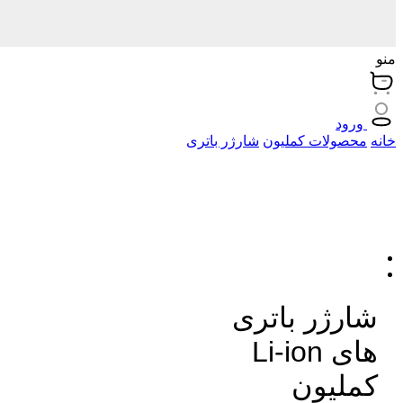
منو
ورود
خانه
محصولات کملیون
شارژر باتری
شارژر باتری
های Li-ion
کملیون