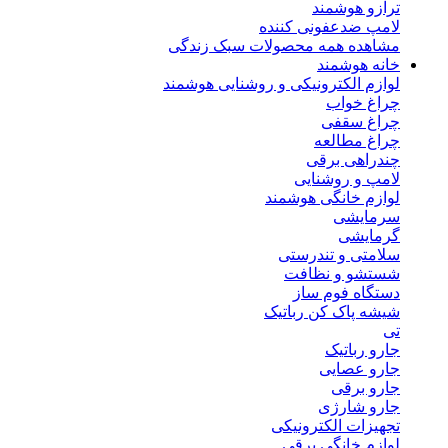
ترازو هوشمند
لامپ ضدعفونی کننده
مشاهده همه محصولات سبک زندگی
خانه هوشمند
لوازم الکترونیکی و روشنایی هوشمند
چراغ خواب
چراغ سقفی
چراغ مطالعه
چندراهی برقی
لامپ و روشنایی
لوازم خانگی هوشمند
سرمایشی
گرمایشی
سلامتی و تندرستی
شستشو و نظافت
دستگاه فوم ساز
شیشه پاک کن رباتیک
تی
جارو رباتیک
جارو عصایی
جارو برقی
جارو شارژی
تجهیزات الکترونیکی
لوازم خانگی برقی