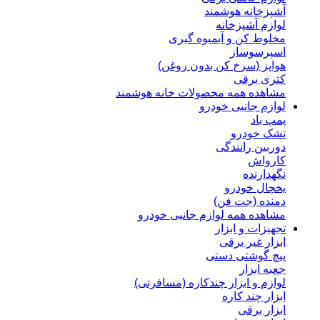
آشپزخانه هوشمند
لوازم آشپزخانه
مخلوط کن و آبمیوه گیری
اسپرسوساز
هواپز (سرخ کن بدون روغن)
کتری برقی
مشاهده همه محصولات خانه هوشمند
لوازم جانبی خودرو
پمپ باد
تشک خودرو
دوربین رانندگی
کارواش
نگهدارنده
یخچال خودرو
دمنده (جت فن)
مشاهده همه لوازم جانبی خودرو
تجهیزات و ابزار
ابزار غیر برقی
پیچ گوشتی دستی
جعبه ابزار
لوازم و ابزار چندکاره (مسافرتی)
ابزار چند کاره
ابزار برقی