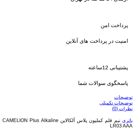
پرداخت امن
امنیت در پرداخت های آنلاین
پشتیبانی 12ساعته
پاسخگوی سوالات شما
توضیحات
توضیحات تکمیلی
نظرات (0)
باتری
نیم قلم کملیون پلاس آلکالاین CAMELION Plus Alkaline
LR03 AAA