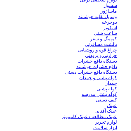
سشوار
ماساژور
وسایل نقلیه هوشمند
دوچرخه
اسکوتر
ساعت شنی
کمپینگ و سفر
بالشت مسافرتی
چراغ قوه و روشنایی
حرارتی و برودتی
دستگاه دافع حشرات
دافع حشرات هوشمند
دستگاه دافع حشرات دستی
کوله پشتی و چمدان
چمدان
کوله پشتی
کوله پشتی مدرسه
کیف دستی
عینک
عینک آفتابی
عینک مطالعه / عینک کامپیوتر
لوازم تحریر
ابزار سلامت