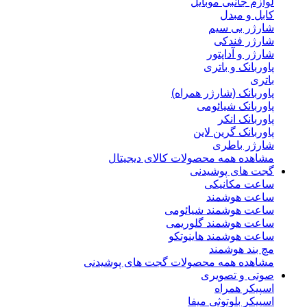
لوازم جانبی موبایل
کابل و مبدل
شارژر بی سیم
شارژر فندکی
شارژر و آداپتور
پاوربانک و باتری
باتری
پاوربانک (شارژر همراه)
پاوربانک شیائومی
پاوربانک انکر
پاوربانک گرین لاین
شارژر باطری
مشاهده همه محصولات کالای دیجیتال
گجت های پوشیدنی
ساعت مکانیکی
ساعت هوشمند
ساعت هوشمند شیائومی
ساعت هوشمند گلوریمی
ساعت هوشمند هاینوتکو
مچ بند هوشمند
مشاهده همه محصولات گجت های پوشیدنی
صوتی و تصویری
اسپیکر همراه
اسپیکر بلوتوثی میفا