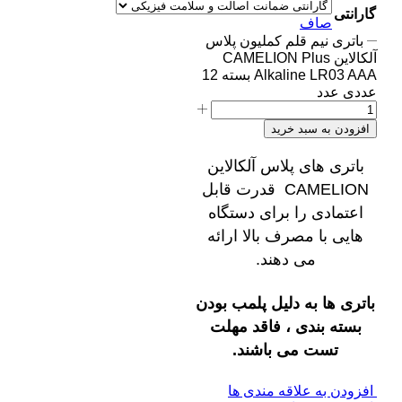
گارانتی
صاف
باتری نیم قلم کملیون پلاس
آلکالاین CAMELION Plus
Alkaline LR03 AAA بسته 12
عددی عدد
افزودن به سبد خرید
باتری های پلاس آلکالاین
CAMELION قدرت قابل
اعتمادی را برای دستگاه
هایی با مصرف بالا ارائه
می دهند.
باتری ها به دلیل پلمب بودن
بسته بندی ، فاقد مهلت
تست می باشند.
افزودن به علاقه مندی ها