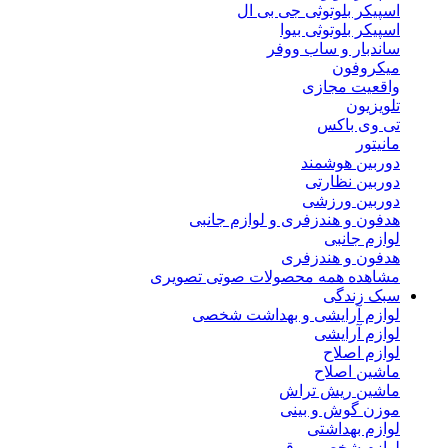
اسپیکر بلوتوثی جی بی ال
اسپیکر بلوتوثی بیوا
ساندبار و ساب ووفر
میکروفون
واقعیت مجازی
تلویزیون
تی وی باکس
مانیتور
دوربین هوشمند
دوربین نظارتی
دوربین ورزشی
هدفون و هندزفری و لوازم جانبی
لوازم جانبی
هدفون و هندزفری
مشاهده همه محصولات صوتی تصویری
سبک زندگی
لوازم آرایشی و بهداشت شخصی
لوازم آرایشی
لوازم اصلاح
ماشین اصلاح
ماشین ریش تراش
موزن گوش و بینی
لوازم بهداشتی
لوازم شخصی برقی