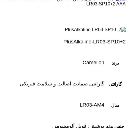
LR03-SP10+2 AAA
PlusAlkaline-LR03-SP10+2
Camelion
برند
گارانتی ضمانت اصالت و سلامت فیزیکی
گارانتی
LR03-AM4
مدل
پوشش: فویل آلومینیومی
جنس بدنه