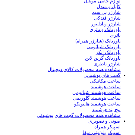
لوازم جانبی موبایل
کابل و مبدل
شارژر بی سیم
شارژر فندکی
شارژر و آداپتور
پاوربانک و باتری
باتری
پاوربانک (شارژر همراه)
پاوربانک شیائومی
پاوربانک انکر
پاوربانک گرین لاین
شارژر باطری
مشاهده همه محصولات کالای دیجیتال
گجت های پوشیدنی
ساعت مکانیکی
ساعت هوشمند
ساعت هوشمند شیائومی
ساعت هوشمند گلوریمی
ساعت هوشمند هاینوتکو
مچ بند هوشمند
مشاهده همه محصولات گجت های پوشیدنی
صوتی و تصویری
اسپیکر همراه
اسپیکر بلوتوثی میفا