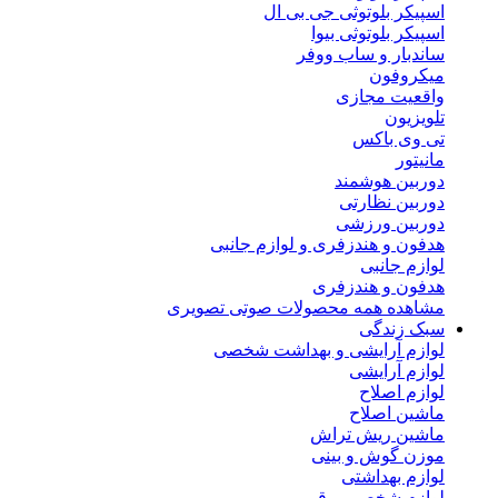
اسپیکر بلوتوثی جی بی ال
اسپیکر بلوتوثی بیوا
ساندبار و ساب ووفر
میکروفون
واقعیت مجازی
تلویزیون
تی وی باکس
مانیتور
دوربین هوشمند
دوربین نظارتی
دوربین ورزشی
هدفون و هندزفری و لوازم جانبی
لوازم جانبی
هدفون و هندزفری
مشاهده همه محصولات صوتی تصویری
سبک زندگی
لوازم آرایشی و بهداشت شخصی
لوازم آرایشی
لوازم اصلاح
ماشین اصلاح
ماشین ریش تراش
موزن گوش و بینی
لوازم بهداشتی
لوازم شخصی برقی