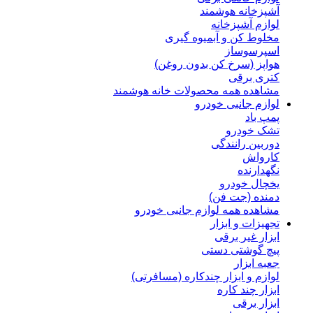
آشپزخانه هوشمند
لوازم آشپزخانه
مخلوط کن و آبمیوه گیری
اسپرسوساز
هواپز (سرخ کن بدون روغن)
کتری برقی
مشاهده همه محصولات خانه هوشمند
لوازم جانبی خودرو
پمپ باد
تشک خودرو
دوربین رانندگی
کارواش
نگهدارنده
یخچال خودرو
دمنده (جت فن)
مشاهده همه لوازم جانبی خودرو
تجهیزات و ابزار
ابزار غیر برقی
پیچ گوشتی دستی
جعبه ابزار
لوازم و ابزار چندکاره (مسافرتی)
ابزار چند کاره
ابزار برقی