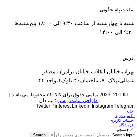
ساعت پاسخگویی
شنبه تا چهارشنبه از ساعت ۹:۳۰ الی ۱۸:۰۰ پنج‌شنبه‌ها
۹:۳۰ الی ۱۴:۰۰
آدرس
تهران،خیابان انقلاب،خیابان برادران مظفر
شمالی،پلاک۷۰،ساختمان۴۰،بلوک۱،واحد ۴۴
©2019- 2023 تمامی حقوق برای کالا۳۶۰ محفوظ می باشد |
طراحی سایت و سئو
: تیم دال
Twitter
Pinterest
Linkedin
Instagram
Telegram
خانه
0
سبدخرید
حساب کاربری
فروشگاه
جستجو
Search
Search input