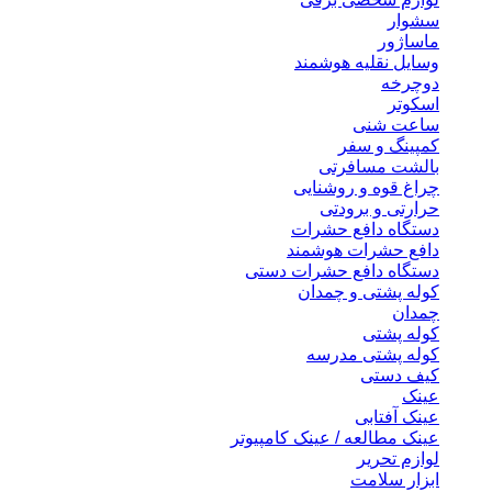
سشوار
ماساژور
وسایل نقلیه هوشمند
دوچرخه
اسکوتر
ساعت شنی
کمپینگ و سفر
بالشت مسافرتی
چراغ قوه و روشنایی
حرارتی و برودتی
دستگاه دافع حشرات
دافع حشرات هوشمند
دستگاه دافع حشرات دستی
کوله پشتی و چمدان
چمدان
کوله پشتی
کوله پشتی مدرسه
کیف دستی
عینک
عینک آفتابی
عینک مطالعه / عینک کامپیوتر
لوازم تحریر
ابزار سلامت