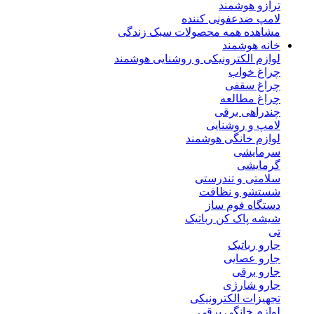
ترازو هوشمند
لامپ ضدعفونی کننده
مشاهده همه محصولات سبک زندگی
خانه هوشمند
لوازم الکترونیکی و روشنایی هوشمند
چراغ خواب
چراغ سقفی
چراغ مطالعه
چندراهی برقی
لامپ و روشنایی
لوازم خانگی هوشمند
سرمایشی
گرمایشی
سلامتی و تندرستی
شستشو و نظافت
دستگاه فوم ساز
شیشه پاک کن رباتیک
تی
جارو رباتیک
جارو عصایی
جارو برقی
جارو شارژی
تجهیزات الکترونیکی
لوازم خانگی برقی