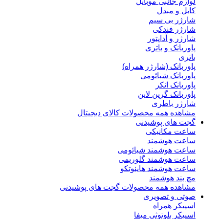
لوازم جانبی موبایل
کابل و مبدل
شارژر بی سیم
شارژر فندکی
شارژر و آداپتور
پاوربانک و باتری
باتری
پاوربانک (شارژر همراه)
پاوربانک شیائومی
پاوربانک انکر
پاوربانک گرین لاین
شارژر باطری
مشاهده همه محصولات کالای دیجیتال
گجت های پوشیدنی
ساعت مکانیکی
ساعت هوشمند
ساعت هوشمند شیائومی
ساعت هوشمند گلوریمی
ساعت هوشمند هاینوتکو
مچ بند هوشمند
مشاهده همه محصولات گجت های پوشیدنی
صوتی و تصویری
اسپیکر همراه
اسپیکر بلوتوثی میفا