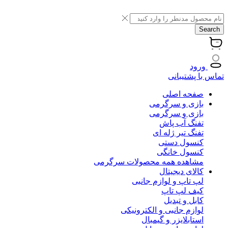
Search
ورود
تماس با پشتیبانی
صفحه اصلی
بازی و سرگرمی
بازی و سرگرمی
تفنگ آب پاش
تفنگ تیر ژله ای
کنسول دستی
کنسول خانگی
مشاهده همه محصولات سرگرمی
کالای دیجیتال
لپ تاپ و لوازم جانبی
کیف لپ تاپ
کابل و تبدیل
لوازم جانبی و الکترونیکی
استابلایزر و گیمبال