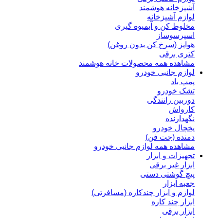
آشپزخانه هوشمند
لوازم آشپزخانه
مخلوط کن و آبمیوه گیری
اسپرسوساز
هواپز (سرخ کن بدون روغن)
کتری برقی
مشاهده همه محصولات خانه هوشمند
لوازم جانبی خودرو
پمپ باد
تشک خودرو
دوربین رانندگی
کارواش
نگهدارنده
یخچال خودرو
دمنده (جت فن)
مشاهده همه لوازم جانبی خودرو
تجهیزات و ابزار
ابزار غیر برقی
پیچ گوشتی دستی
جعبه ابزار
لوازم و ابزار چندکاره (مسافرتی)
ابزار چند کاره
ابزار برقی