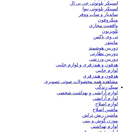
اسپیکر بلوتوثی جی بی ال
اسپیکر بلوتوثی بیوا
ساندبار و ساب ووفر
میکروفون
واقعیت مجازی
تلویزیون
تی وی باکس
مانیتور
دوربین هوشمند
دوربین نظارتی
دوربین ورزشی
هدفون و هندزفری و لوازم جانبی
لوازم جانبی
هدفون و هندزفری
مشاهده همه محصولات صوتی تصویری
سبک زندگی
لوازم آرایشی و بهداشت شخصی
لوازم آرایشی
لوازم اصلاح
ماشین اصلاح
ماشین ریش تراش
موزن گوش و بینی
لوازم بهداشتی
لوازم شخصی برقی