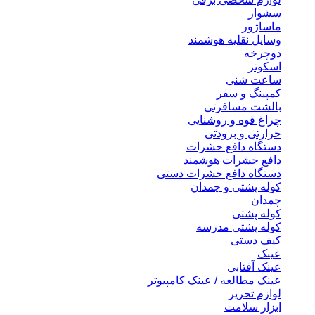
سشوار
ماساژور
وسایل نقلیه هوشمند
دوچرخه
اسکوتر
ساعت شنی
کمپینگ و سفر
بالشت مسافرتی
چراغ قوه و روشنایی
حرارتی و برودتی
دستگاه دافع حشرات
دافع حشرات هوشمند
دستگاه دافع حشرات دستی
کوله پشتی و چمدان
چمدان
کوله پشتی
کوله پشتی مدرسه
کیف دستی
عینک
عینک آفتابی
عینک مطالعه / عینک کامپیوتر
لوازم تحریر
ابزار سلامت