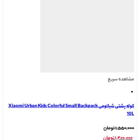
باشد.
گزینه
ها
ممکن
است
در
صفحه
محصول
انتخاب
شوند
مشاهده سریع
کوله پشتی شیائومی Xiaomi Urban Kids Colorful Small Backpack
10L
قیمت
۱,۵۵۰,۰۰۰
تومان
اصلی:
۱,۴۰۰,۰۰۰
تومان