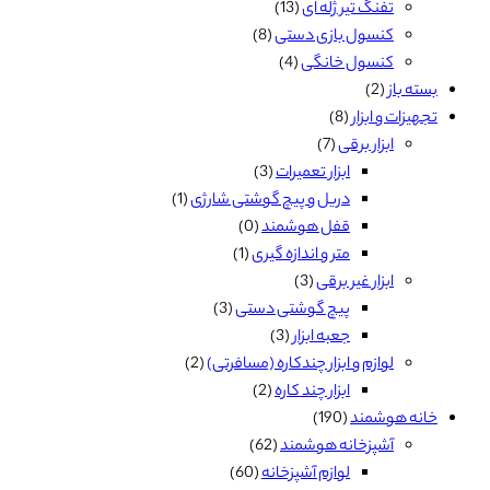
تفنگ تیر ژله ای
(13)
محصول
کنسول بازی دستی
(8)
انتخاب
کنسول خانگی
(4)
شوند
بسته باز
(2)
تجهیزات و ابزار
(8)
ابزار برقی
(7)
ابزار تعمیرات
(3)
دریل و پیچ گوشتی شارژی
(1)
قفل هوشمند
(0)
متر و اندازه گیری
(1)
ابزار غیر برقی
(3)
پیچ گوشتی دستی
(3)
جعبه ابزار
(3)
لوازم و ابزار چندکاره (مسافرتی)
(2)
ابزار چند کاره
(2)
خانه هوشمند
(190)
آشپزخانه هوشمند
(62)
لوازم آشپزخانه
(60)