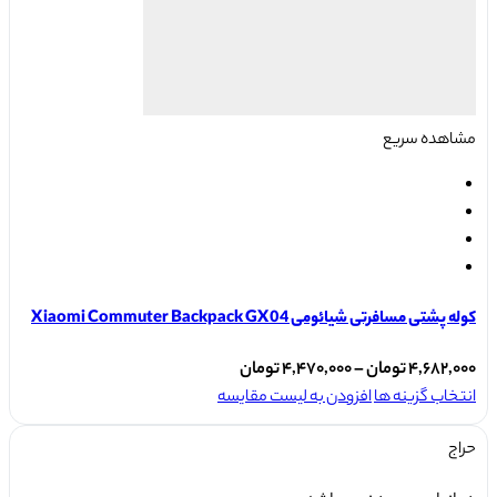
انتخاب
شوند
مشاهده سریع
کوله پشتی مسافرتی شیائومی Xiaomi Commuter Backpack GX04
Price
۴,۶۸۲,۰۰۰
تومان
–
۴,۴۷۰,۰۰۰
تومان
این
range:
انتخاب گزینه ها
افزودن به لیست مقایسه
محصول
۴,۴۷۰,۰۰۰ تومان
حراج
دارای
through
انواع
۴,۶۸۲,۰۰۰ تومان