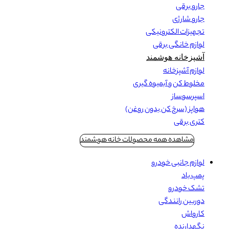
جارو برقی
جارو شارژی
تجهیزات الکترونیکی
لوازم خانگی برقی
آشپزخانه هوشمند
لوازم آشپزخانه
مخلوط کن و آبمیوه گیری
اسپرسوساز
هواپز (سرخ کن بدون روغن)
کتری برقی
مشاهده همه محصولات خانه هوشمند
لوازم جانبی خودرو
پمپ باد
تشک خودرو
دوربین رانندگی
کارواش
نگهدارنده