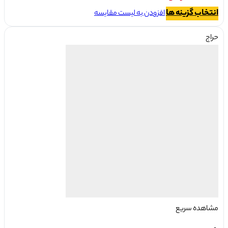
۱,۵۵۰,۰۰۰ تومان
قیمت
این
انتخاب گزینه ها
افزودن به لیست مقایسه
بود.
محصول
فعلی:
دارای
حراج
۱,۴۰۰,۰۰۰ تومان.
انواع
مختلفی
می
باشد.
گزینه
ها
ممکن
است
در
صفحه
محصول
انتخاب
شوند
مشاهده سریع