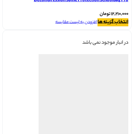
Decompression Spine Protection Schoolbag Pro
۱۲,۲۱۰,۰۰۰
تومان
این
انتخاب گزینه ها
افزودن به لیست مقایسه
محصول
دارای
در انبار موجود نمی باشد
انواع
مختلفی
می
باشد.
گزینه
ها
ممکن
است
در
صفحه
محصول
انتخاب
شوند