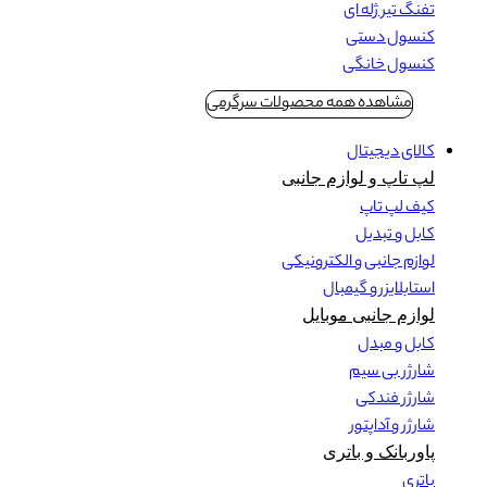
تفنگ تیر ژله ای
کنسول دستی
کنسول خانگی
مشاهده همه محصولات سرگرمی
کالای دیجیتال
لپ تاپ و لوازم جانبی
کیف لپ تاپ
کابل و تبدیل
لوازم جانبی و الکترونیکی
استابلایزر و گیمبال
لوازم جانبی موبایل
کابل و مبدل
شارژر بی سیم
شارژر فندکی
شارژر و آداپتور
پاوربانک و باتری
باتری