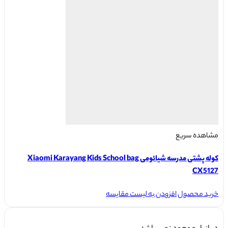
گزینه
ها
ممکن
است
در
صفحه
محصول
انتخاب
شوند
مشاهده سریع
کوله پشتی مدرسه شیائومی Xiaomi Karayang Kids School bag
CX5127
خرید محصول
افزودن به لیست مقایسه