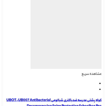
دارای
through
انواع
۱۰,۲۶۰,۰۰۰ تومان
مختلفی
می
باشد.
گزینه
ها
ممکن
است
در
صفحه
محصول
انتخاب
مشاهده سریع
شوند
کوله پشتی مدرسه ضدباکتری شیائومی UBOT-UB007 Antibacterial