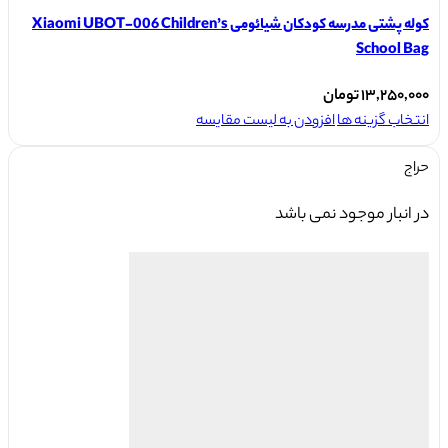
کوله پشتی مدرسه کودکان شیائومی Xiaomi UBOT-006 Children’s
School Bag
۱۳,۲۵۰,۰۰۰
تومان
این
انتخاب گزینه ها
افزودن به لیست مقایسه
محصول
حراج
دارای
انواع
در انبار موجود نمی باشد
مختلفی
می
باشد.
گزینه
ها
ممکن
است
در
صفحه
محصول