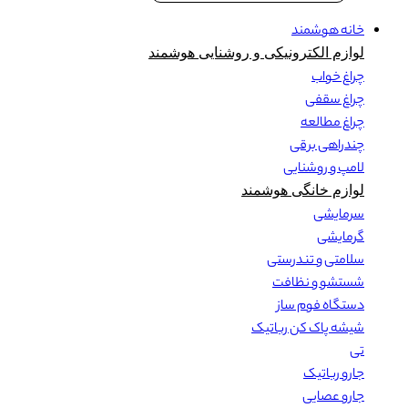
خانه هوشمند
لوازم الکترونیکی و روشنایی هوشمند
چراغ خواب
چراغ سقفی
چراغ مطالعه
چندراهی برقی
لامپ و روشنایی
لوازم خانگی هوشمند
سرمایشی
گرمایشی
سلامتی و تندرستی
شستشو و نظافت
دستگاه فوم ساز
شیشه پاک کن رباتیک
تی
جارو رباتیک
جارو عصایی