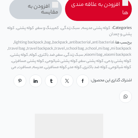
افزودن به علاقه مندی
افزودن به
مقایسه
ها
Categories:
کوله پشتی مدرسه
,
سبک زندگی
,
کمپینگ و سفر
,
کوله پشتی
,
کوله
پشتی و چمدان
برچسب ها:
anti bacterial
,
antibacterial
,
backpack
,
bag
,
lighting backpack
,
,
travel bag
,
travel backpack
,
travel
,
school bag
,
school
,
mi bag
,
mi backpack
xiaomi backpack
,
xiaomi bag
,
سبک زندگی
,
سفر
,
ضد باکتری
,
کوله
,
کوله پشتی
,
کوله پشتی ردمی
,
کوله پشتی سفر
,
کوله پشتی شیائومی
,
کوله پشتی مسافرتی
,
کوله شیائومی
,
کوله ضد باکتری
,
کوله مدر
,
کوله مسافرتی
,
مدرسه
,
مسافرت
,
می
اشتراک گذاری این محصول: