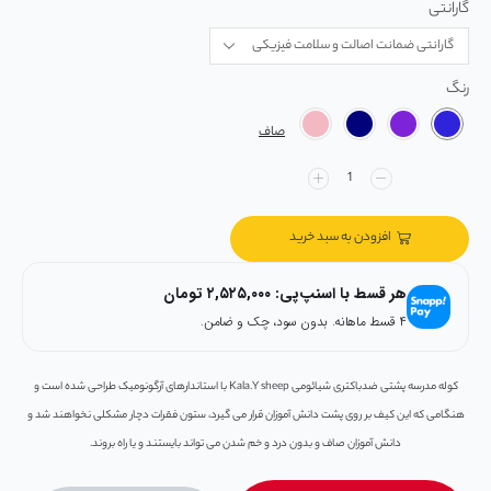
گارانتی
رنگ
صاف
افزودن به سبد خرید
هر قسط با اسنپ‌پی:
۲,۵۲۵,۰۰۰
تومان
۴ قسط ماهانه. بدون سود، چک و ضامن.
کوله مدرسه پشتی ضدباکتری شیائومی Kala.Y sheep با استاندارهای آرگونومیک طراحی شده است و
هنگامی که این کیف بر روی پشت دانش آموزان قرار می گیرد، ستون فقرات دچار مشکلی نخواهند شد و
دانش آموزان صاف و بدون درد و خم شدن می تواند بایستند و یا راه بروند.