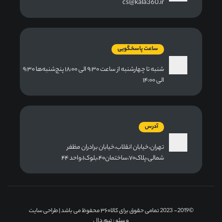
cs@kala360.ir
ساعت پاسخگویی
شنبه تا چهارشنبه از ساعت ۹:۳۰ الی ۱۸:۰۰ پنج‌شنبه‌ها ۹:۳۰
الی ۱۴:۰۰
آدرس
تهران،خیابان انقلاب،خیابان برادران مظفر
شمالی،پلاک۷۰،ساختمان۴۰،بلوک۱،واحد ۴۴
©2019- 2023 تمامی حقوق برای کالا۳۶۰ محفوظ می باشد |
طراحی سایت
و سئو
: تیم دال