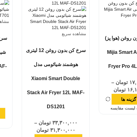
مشاهد
مشاهده سریع
 روغن (هوا پز)
سرخ کن بدون روغن 12 لیتری
ئومی Mijia Smart Air
هوشمند شیائومی مدل
AF-
Fryer Pro 4
Xiaomi Smart Double
۱۷,
تومان
–
۱۶,
تومان
Stack Air Fryer 12L MAF-
۰
گزینه ها
DS1201
 لیست مقایسه
۳۳,۳۰۰,۰۰۰
تومان
–
۳۱,۳۰۰,۰۰۰
تومان