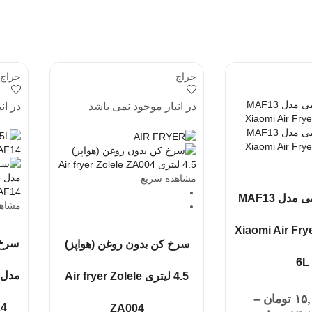
حراج
حراج
در انبار موجود نمی باشد
در ان
مشاهده سریع
هواپز شیائومی مدل MAF13
مشاهد
Xiaomi Air Fry
سرخ 
سرخ کن بدون روغن (هواپز)
6L
4.5 لیتری Air fryer Zolele
۱۵,
تومان
–
14
ZA004