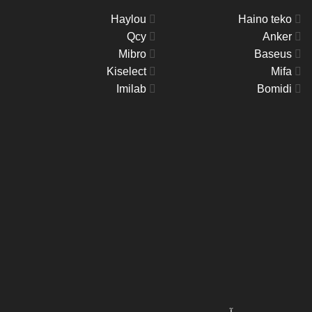
Haylou
Haino teko
Qcy
Anker
Mibro
Baseus
Kiselect
Mifa
Imilab
Bomidi