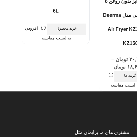
سرخ کن هواپز بدون روغن 8
6L
لیتری شیائومی مدل Deerma
افزودن
خرید محصول
Air Fryer K
به لیست مقایسه
KZ15
۲۰,
تومان
–
۱۸,
تومان
گزینه ها
 لیست مقایسه
مشتری های ما برایمان مثل