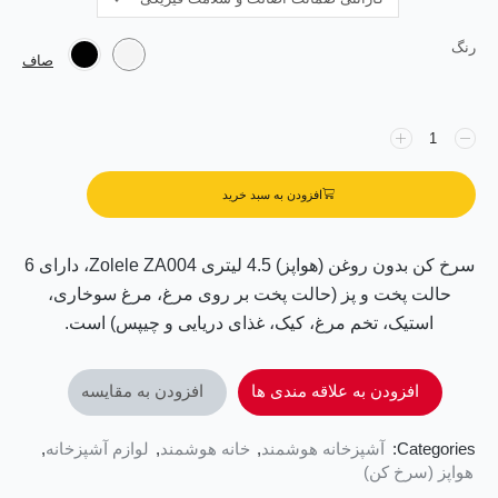
رنگ
صاف
افزودن به سبد خرید
سرخ کن بدون روغن (هواپز) 4.5 لیتری Zolele ZA004، دارای 6
حالت پخت و پز (حالت پخت بر روی مرغ، مرغ سوخاری،
استیک، تخم مرغ، کیک، غذای دریایی و چیپس) است.
افزودن به علاقه مندی ها
افزودن به مقایسه
Categories:
آشپزخانه هوشمند
,
خانه هوشمند
,
لوازم آشپزخانه
,
هواپز (سرخ کن)