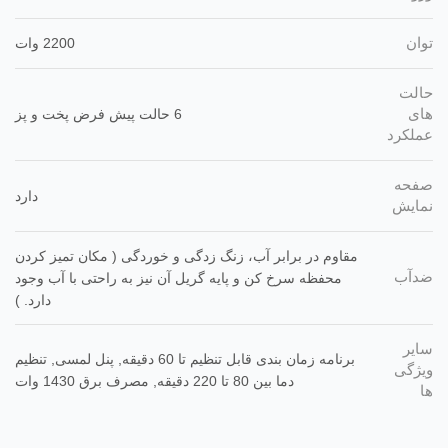
توان
2200 وات
حالت
های
6 حالت پیش ‌فرض پخت و پز
عملکرد
صفحه
دارد
نمایش
مقاوم در برابر آب، زنگ زدگی و خوردگی ( مکان تمیز کردن
ضدآب
محفظه سرخ کن و پایه گریل آن نیز به راحتی با آب وجود
دارد. )
سایر
برنامه زمان ‌بندی قابل تنظیم تا 60 دقیقه, پنل لمسی, تنظیم
ویژگی
دما بین 80 تا 220 دقیقه, مصرف برق 1430 وات
ها