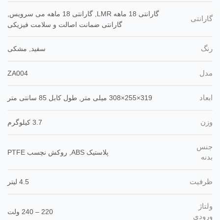
گارانتی 18 ماهه LMR, گارانتی 18 ماهه می سرویس,
گارانتی
گارانتی ضمانت اصالت و سلامت فیزیکی
رنگ
سفید, مشکی
مدل
ZA004
ابعاد
319×255×308 میلی ‌متر, طول کابل 85 سانتی متر
وزن
3.7 کیلوگرم
جنس
پلاستیک ABS, روکش نچسب PTFE
بدنه
ظرفیت
4.5 لیتر
ولتاژ
220 – 240 ولت
ورودی