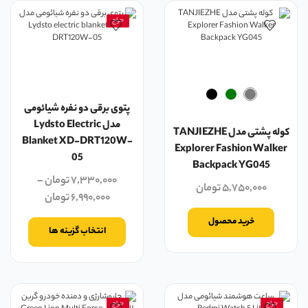
حراج
پتوی برقی دو نفره شیائومی
مدل Lydsto Electric
کوله پشتی مدل TANJIEZHE
Blanket XD-DRT120W-
Explorer Fashion Walker
05
Backpack YG045
۷,۳۳۰,۰۰۰
تومان
–
۵,۷۵۰,۰۰۰
تومان
۶,۹۹۰,۰۰۰
تومان
خرید محصول
انتخاب گزینه ها
حراج
حراج