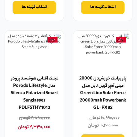
انتخاب گزینه ها
انتخاب گزینه ها
حراج
حراج
پاوربانک خورشیدی 20000
عینک آفتابی هوشمند پرودو
میلی آمپر گرین لاین مدل
مدل Porodo Lifestyle
Silenza Polarized Smart
Green Lion Solar Force
Sunglasses
20000mah Powerbank
PDLFSTHY1013
GL-PX82
۱۰,۹۹۰,۰۰۰
تومان
–
۴,۸۸۰,۰۰۰
تومان
۱۰,۲۰۰,۰۰۰
تومان
۴,۳۳۰,۰۰۰
تومان