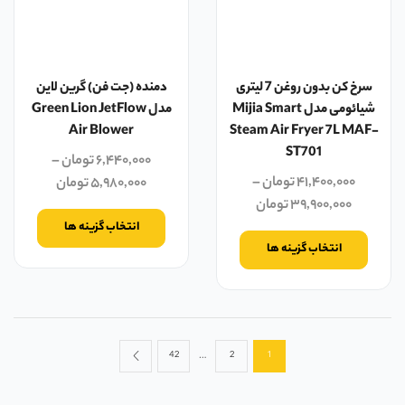
سرخ کن بدون روغن 7 لیتری
دمنده (جت فن) گرین لاین
شیائومی مدل Mijia Smart
مدل Green Lion JetFlow
Air Blower
Steam Air Fryer 7L MAF-
ST701
۶,۴۴۰,۰۰۰
تومان
–
۴۱,۴۰۰,۰۰۰
تومان
–
۵,۹۸۰,۰۰۰
تومان
۳۹,۹۰۰,۰۰۰
تومان
انتخاب گزینه ها
انتخاب گزینه ها
…
42
2
1