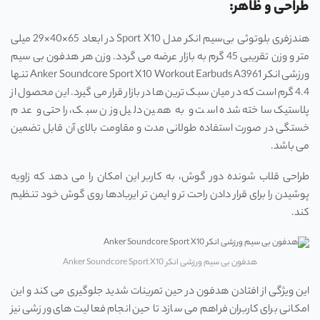
طراحی و ظاهر:
هندزفری بلوتوثی بی‌سیم انکر مدل Sport X10 در ابعاد 65×40×29 میلی‌
متر و وزن تقریبی 45 گرم به بازار عرضه می ‌گردد. وزن هر هدفون بی سیم
ورزشی انکر Anker Soundcore Sport X10 Workout Earbuds A3961 تنها
4.4 گرم است که در میان سبک ترین‌ ها در بازار قرار می‌ گیرد. این محصول از
پلاستیک ساخته شده است و به همین دلیل وزن سبک، راحتی و عدم
خستگی در صورت استفاده طولانی مدت و مقاومت بالای آن قابل تضمین
می ‌باشد.
طراحی قلاب شونده دور گوش، به کاربر این امکان را می‌ دهد که زاویه
پوشیدن را برای قرار دادن راحت ‌تر و ایمن ‌تر ایربادها روی گوش خود تنظیم
کند.
هدفون بی سیم ورزشی انکر Anker Soundcore Sport X10
این ویژگی از افتادن هدفون در حین تمرینات شدید جلوگیری می ‌کند و این
امکانی برای کاربران فراهم می‌ سازد تا حین انجام فعالیت ‌های ورزشی نیز