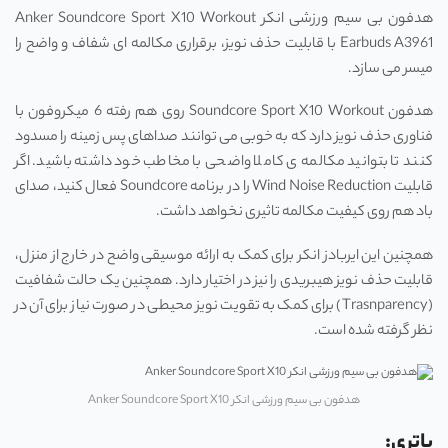
هدفون بی سیم ورزشی انکر Anker Soundcore Sport X10 Workout
Earbuds A3961 با قابلیت حذف نویز، برقراری مکالمه‌ ای شفاف و واضح را
میسر می‌ سازد.
هدفون Soundcore Sport X10 Workout روی هم رفته 6 میکروفون با
فناوری حذف نویز دارد که به خوبی می ‌توانند صداهای پس زمینه را مسدود
کنند تا بتوانید مکالمه ‌ی کاملا واضحی با مخاطب خود داشته باشید. اگر
قابلیت Wind Noise Reduction را در برنامه Soundcore فعال کنید، صدای
باد هم روی کیفیت مکالمه تاثیری نخواهد داشت.
همچنین این ایربادز انکر برای کمک به ارائه موسیقی واضح در خارج از منزل،
قابلیت حذف نویز هیبریدی را نیز در اختیار دارد. همچنین یک حالت شفافیت
(Trasnparency) برای کمک به تقویت نویز محیطی در صورت نیاز برای آن در
نظر گرفته شده است.
هدفون بی سیم ورزشی انکر Anker Soundcore Sport X10
باتری: