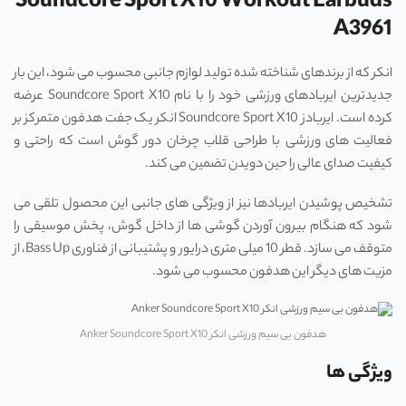
Soundcore Sport X10 Workout Earbuds
A3961
انکر که از برندهای شناخته شده تولید لوازم جانبی محسوب می‌ شود، این بار
جدیدترین ایربادهای ورزشی خود را با نام Soundcore Sport X10 عرضه
کرده است. ایربادز Soundcore Sport X10 انکر یک جفت هدفون متمرکز بر
فعالیت‌ های ورزشی با طراحی قلاب چرخان دور گوش است که راحتی و
کیفیت صدای عالی را حین دویدن تضمین می ‌کند.
تشخیص پوشیدن ایربادها نیز از ویژگی‌ های جانبی این محصول تلقی می
‌شود که هنگام بیرون آوردن گوشی ‌ها از داخل گوش، پخش موسیقی را
متوقف می ‌سازد. قطر 10 میلی‌ متری درایور و پشتیبانی از فناوری Bass Up، از
مزیت ‌های دیگر این هدفون محسوب می شود.
هدفون بی سیم ورزشی انکر Anker Soundcore Sport X10
ویژگی ها