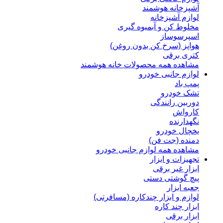
آشپزخانه هوشمند
لوازم آشپزخانه
مخلوط کن و آبمیوه گیری
اسپرسوساز
هواپز (سرخ کن بدون روغن)
کتری برقی
مشاهده همه محصولات خانه هوشمند
لوازم جانبی خودرو
پمپ باد
تشک خودرو
دوربین رانندگی
کارواش
نگهدارنده
یخچال خودرو
دمنده (جت فن)
مشاهده همه لوازم جانبی خودرو
تجهیزات و ابزار
ابزار غیر برقی
پیچ گوشتی دستی
جعبه ابزار
لوازم و ابزار چندکاره (مسافرتی)
ابزار چند کاره
ابزار برقی