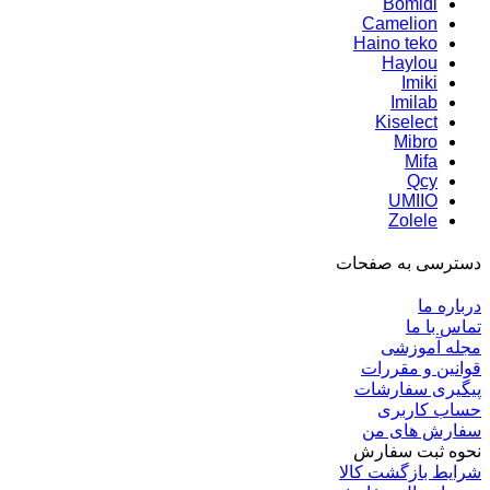
Bomidi
Camelion
Haino teko
Haylou
Imiki
Imilab
Kiselect
Mibro
Mifa
Qcy
UMIIO
Zolele
دسترسی به صفحات
درباره ما
تماس با ما
مجله آموزشی
قوانین و مقررات
پیگیری سفارشات
حساب کاربری
سفارش های من
نحوه ثبت سفارش
شرایط بازگشت کالا