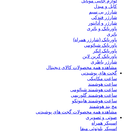
لوازم جانبی موبایل
کابل و مبدل
شارژر بی سیم
شارژر فندکی
شارژر و آداپتور
پاوربانک و باتری
باتری
پاوربانک (شارژر همراه)
پاوربانک شیائومی
پاوربانک انکر
پاوربانک گرین لاین
شارژر باطری
مشاهده همه محصولات کالای دیجیتال
گجت های پوشیدنی
ساعت مکانیکی
ساعت هوشمند
ساعت هوشمند شیائومی
ساعت هوشمند گلوریمی
ساعت هوشمند هاینوتکو
مچ بند هوشمند
مشاهده همه محصولات گجت های پوشیدنی
صوتی و تصویری
اسپیکر همراه
اسپیکر بلوتوثی میفا