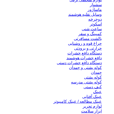
سشوار
ماساژور
وسایل نقلیه هوشمند
دوچرخه
اسکوتر
ساعت شنی
کمپینگ و سفر
بالشت مسافرتی
چراغ قوه و روشنایی
حرارتی و برودتی
دستگاه دافع حشرات
دافع حشرات هوشمند
دستگاه دافع حشرات دستی
کوله پشتی و چمدان
چمدان
کوله پشتی
کوله پشتی مدرسه
کیف دستی
عینک
عینک آفتابی
عینک مطالعه / عینک کامپیوتر
لوازم تحریر
ابزار سلامت