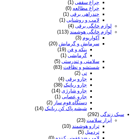
چراغ سقفی
(1)
چراغ مطالعه
(0)
چندراهی برقی
(1)
لامپ و روشنایی
(1)
لوازم خانگی برقی
(4)
لوازم خانگی هوشمند
(113)
آکواریوم
(3)
سرمایش و گرمایش
(20)
پنکه و فن
(19)
گرمایشی
(1)
سلامتی و تندرستی
(5)
شستشو و نظافت
(83)
تی
(2)
جارو برقی
(4)
جارو رباتیک
(38)
جارو شارژی
(14)
جارو عصایی
(1)
دستگاه فوم ساز
(2)
شیشه پاک کن رباتیک
(14)
سبک زندگی
(292)
ابزار سلامت
(23)
ترازو هوشمند
(10)
تردمیل
(5)
لامپ ضدعفونی کننده
(0)