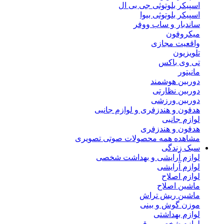
اسپیکر بلوتوثی جی بی ال
اسپیکر بلوتوثی بیوا
ساندبار و ساب ووفر
میکروفون
واقعیت مجازی
تلویزیون
تی وی باکس
مانیتور
دوربین هوشمند
دوربین نظارتی
دوربین ورزشی
هدفون و هندزفری و لوازم جانبی
لوازم جانبی
هدفون و هندزفری
مشاهده همه محصولات صوتی تصویری
سبک زندگی
لوازم آرایشی و بهداشت شخصی
لوازم آرایشی
لوازم اصلاح
ماشین اصلاح
ماشین ریش تراش
موزن گوش و بینی
لوازم بهداشتی
لوازم شخصی برقی