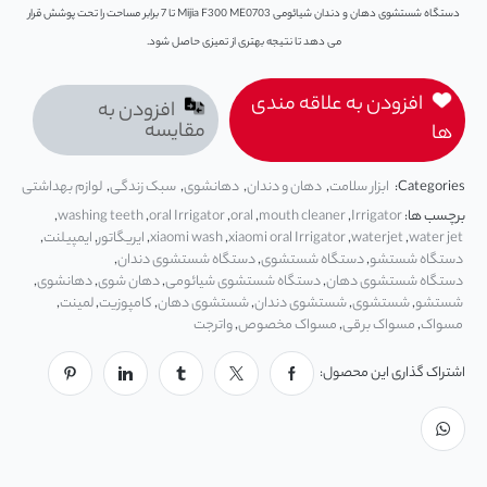
دستگاه شستشوی دهان و دندان شیائومی Mijia F300 ME0703 تا 7 برابر مساحت را تحت پوشش قرار
می‌ دهد تا نتیجه بهتری از تمیزی حاصل شود.
افزودن به علاقه مندی
افزودن به
مقایسه
ها
Categories:
ابزار سلامت
,
دهان و دندان
,
دهانشوی
,
سبک زندگی
,
لوازم بهداشتی
برچسب ها:
Irrigator
,
mouth cleaner
,
oral
,
oral Irrigator
,
washing teeth
,
water jet
,
waterjet
,
xiaomi oral Irrigator
,
xiaomi wash
,
ایریگاتور
,
ایمپیلنت
,
دستگاه شستشو
,
دستگاه شستشوی
,
دستگاه شستشوی دندان
,
دستگاه شستشوی دهان
,
دستگاه شستشوی شیائومی
,
دهان شوی
,
دهانشوی
,
شستشو
,
شستشوی
,
شستشوی دندان
,
شستشوی دهان
,
کامپوزیت
,
لمینت
,
مسواک
,
مسواک برقی
,
مسواک مخصوص
,
واترجت
اشتراک گذاری این محصول: