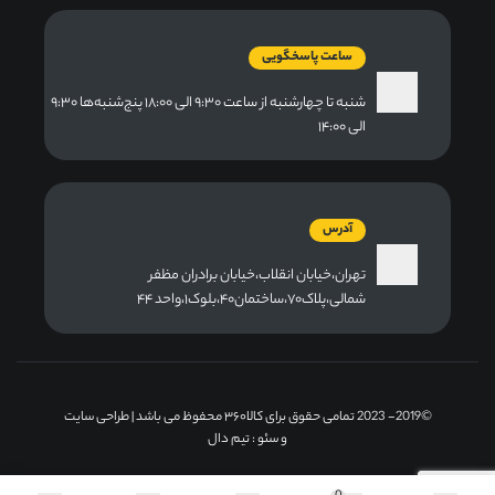
ساعت پاسخگویی
شنبه تا چهارشنبه از ساعت ۹:۳۰ الی ۱۸:۰۰ پنج‌شنبه‌ها ۹:۳۰
الی ۱۴:۰۰
آدرس
تهران،خیابان انقلاب،خیابان برادران مظفر
شمالی،پلاک۷۰،ساختمان۴۰،بلوک۱،واحد ۴۴
©2019- 2023 تمامی حقوق برای کالا۳۶۰ محفوظ می باشد |
طراحی سایت
و سئو
: تیم دال