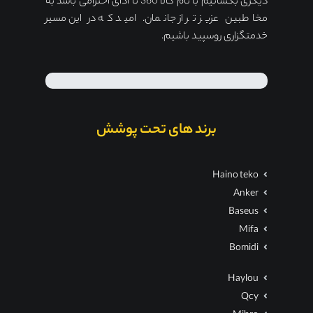
دیگری بگشائیم با نام کالا 360 تا ادای احترامی باشد به
مخاطبین عزیز تر از جانمان. امید که در این مسیر
خدمتگزاری روسپید باشیم.
برند های تحت پوشش
Haino teko
Anker
Baseus
Mifa
Bomidi
Haylou
Qcy