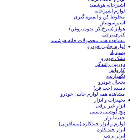
آشپزخانه هوشمند
لوازم آشپزخانه
مخلوط کن و آبمیوه گیری
اسپرسوساز
هواپز (سرخ کن بدون روغن)
کتری برقی
مشاهده همه محصولات خانه هوشمند
لوازم جانبی خودرو
پمپ باد
تشک خودرو
دوربین رانندگی
کارواش
نگهدارنده
یخچال خودرو
دمنده (جت فن)
مشاهده همه لوازم جانبی خودرو
تجهیزات و ابزار
ابزار غیر برقی
پیچ گوشتی دستی
جعبه ابزار
لوازم و ابزار چندکاره (مسافرتی)
ابزار چند کاره
ابزار برقی