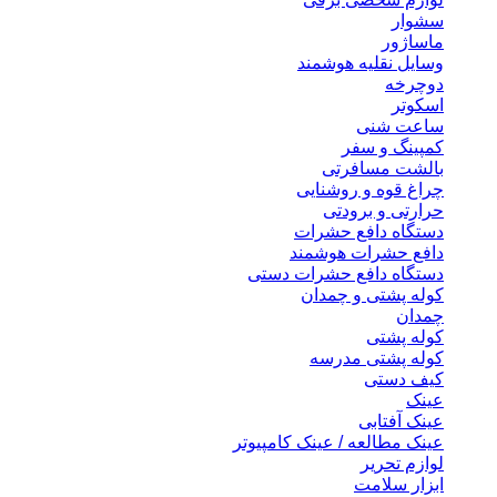
سشوار
ماساژور
وسایل نقلیه هوشمند
دوچرخه
اسکوتر
ساعت شنی
کمپینگ و سفر
بالشت مسافرتی
چراغ قوه و روشنایی
حرارتی و برودتی
دستگاه دافع حشرات
دافع حشرات هوشمند
دستگاه دافع حشرات دستی
کوله پشتی و چمدان
چمدان
کوله پشتی
کوله پشتی مدرسه
کیف دستی
عینک
عینک آفتابی
عینک مطالعه / عینک کامپیوتر
لوازم تحریر
ابزار سلامت