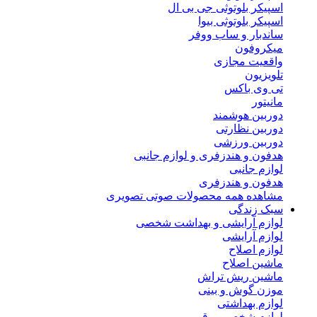
اسپیکر بلوتوثی جی بی ال
اسپیکر بلوتوثی بیوا
ساندبار و ساب ووفر
میکروفون
واقعیت مجازی
تلویزیون
تی وی باکس
مانیتور
دوربین هوشمند
دوربین نظارتی
دوربین ورزشی
هدفون و هندزفری و لوازم جانبی
لوازم جانبی
هدفون و هندزفری
مشاهده همه محصولات صوتی تصویری
سبک زندگی
لوازم آرایشی و بهداشت شخصی
لوازم آرایشی
لوازم اصلاح
ماشین اصلاح
ماشین ریش تراش
موزن گوش و بینی
لوازم بهداشتی
لوازم شخصی برقی