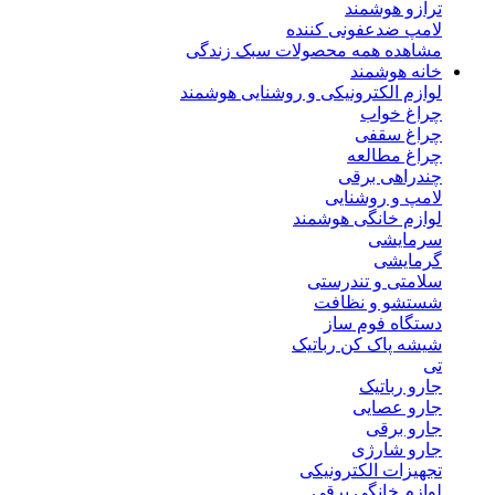
ترازو هوشمند
لامپ ضدعفونی کننده
مشاهده همه محصولات سبک زندگی
خانه هوشمند
لوازم الکترونیکی و روشنایی هوشمند
چراغ خواب
چراغ سقفی
چراغ مطالعه
چندراهی برقی
لامپ و روشنایی
لوازم خانگی هوشمند
سرمایشی
گرمایشی
سلامتی و تندرستی
شستشو و نظافت
دستگاه فوم ساز
شیشه پاک کن رباتیک
تی
جارو رباتیک
جارو عصایی
جارو برقی
جارو شارژی
تجهیزات الکترونیکی
لوازم خانگی برقی