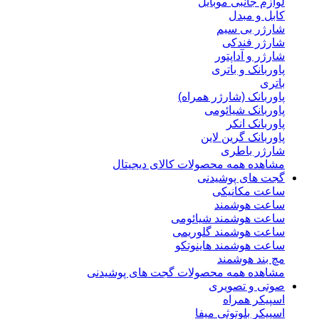
لوازم جانبی موبایل
کابل و مبدل
شارژر بی سیم
شارژر فندکی
شارژر و آداپتور
پاوربانک و باتری
باتری
پاوربانک (شارژر همراه)
پاوربانک شیائومی
پاوربانک انکر
پاوربانک گرین لاین
شارژر باطری
مشاهده همه محصولات کالای دیجیتال
گجت های پوشیدنی
ساعت مکانیکی
ساعت هوشمند
ساعت هوشمند شیائومی
ساعت هوشمند گلوریمی
ساعت هوشمند هاینوتکو
مچ بند هوشمند
مشاهده همه محصولات گجت های پوشیدنی
صوتی و تصویری
اسپیکر همراه
اسپیکر بلوتوثی میفا