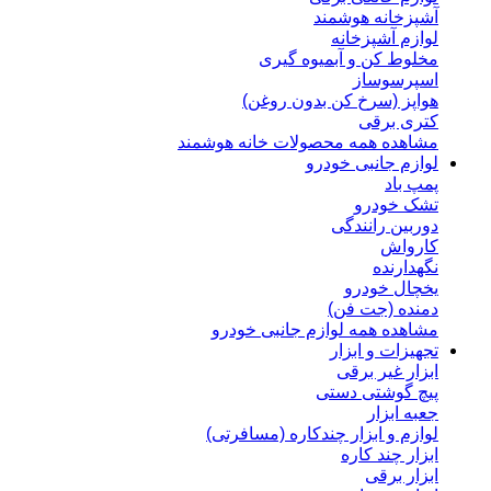
آشپزخانه هوشمند
لوازم آشپزخانه
مخلوط کن و آبمیوه گیری
اسپرسوساز
هواپز (سرخ کن بدون روغن)
کتری برقی
مشاهده همه محصولات خانه هوشمند
لوازم جانبی خودرو
پمپ باد
تشک خودرو
دوربین رانندگی
کارواش
نگهدارنده
یخچال خودرو
دمنده (جت فن)
مشاهده همه لوازم جانبی خودرو
تجهیزات و ابزار
ابزار غیر برقی
پیچ گوشتی دستی
جعبه ابزار
لوازم و ابزار چندکاره (مسافرتی)
ابزار چند کاره
ابزار برقی