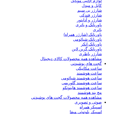
لوازم جانبی موبایل
کابل و مبدل
شارژر بی سیم
شارژر فندکی
شارژر و آداپتور
پاوربانک و باتری
باتری
پاوربانک (شارژر همراه)
پاوربانک شیائومی
پاوربانک انکر
پاوربانک گرین لاین
شارژر باطری
مشاهده همه محصولات کالای دیجیتال
گجت های پوشیدنی
ساعت مکانیکی
ساعت هوشمند
ساعت هوشمند شیائومی
ساعت هوشمند گلوریمی
ساعت هوشمند هاینوتکو
مچ بند هوشمند
مشاهده همه محصولات گجت های پوشیدنی
صوتی و تصویری
اسپیکر همراه
اسپیکر بلوتوثی میفا