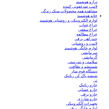
ترازو هوشمند
لامپ ضدعفونی کننده
مشاهده همه محصولات سبک زندگی
خانه هوشمند
لوازم الکترونیکی و روشنایی هوشمند
چراغ خواب
چراغ سقفی
چراغ مطالعه
چندراهی برقی
لامپ و روشنایی
لوازم خانگی هوشمند
سرمایشی
گرمایشی
سلامتی و تندرستی
شستشو و نظافت
دستگاه فوم ساز
شیشه پاک کن رباتیک
تی
جارو رباتیک
جارو عصایی
جارو برقی
جارو شارژی
تجهیزات الکترونیکی
لوازم خانگی برقی