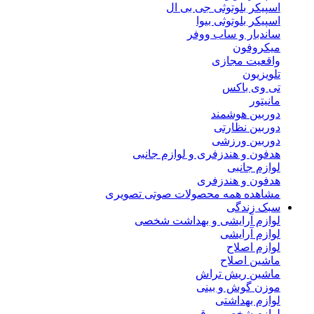
اسپیکر بلوتوثی جی بی ال
اسپیکر بلوتوثی بیوا
ساندبار و ساب ووفر
میکروفون
واقعیت مجازی
تلویزیون
تی وی باکس
مانیتور
دوربین هوشمند
دوربین نظارتی
دوربین ورزشی
هدفون و هندزفری و لوازم جانبی
لوازم جانبی
هدفون و هندزفری
مشاهده همه محصولات صوتی تصویری
سبک زندگی
لوازم آرایشی و بهداشت شخصی
لوازم آرایشی
لوازم اصلاح
ماشین اصلاح
ماشین ریش تراش
موزن گوش و بینی
لوازم بهداشتی
لوازم شخصی برقی