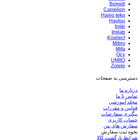
Bomidi
Camelion
Haino teko
Haylou
Imiki
Imilab
Kiselect
Mibro
Mifa
Qcy
UMIIO
Zolele
دسترسی به صفحات
درباره ما
تماس با ما
مجله آموزشی
قوانین و مقررات
پیگیری سفارشات
حساب کاربری
سفارش های من
نحوه ثبت سفارش
شرایط بازگشت کالا