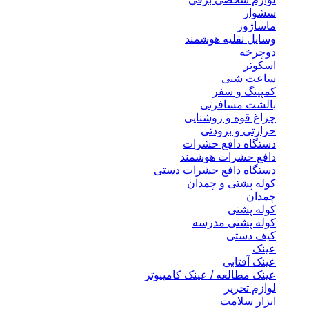
سشوار
ماساژور
وسایل نقلیه هوشمند
دوچرخه
اسکوتر
ساعت شنی
کمپینگ و سفر
بالشت مسافرتی
چراغ قوه و روشنایی
حرارتی و برودتی
دستگاه دافع حشرات
دافع حشرات هوشمند
دستگاه دافع حشرات دستی
کوله پشتی و چمدان
چمدان
کوله پشتی
کوله پشتی مدرسه
کیف دستی
عینک
عینک آفتابی
عینک مطالعه / عینک کامپیوتر
لوازم تحریر
ابزار سلامت