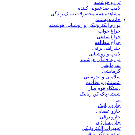
ترازو هوشمند
لامپ ضدعفونی کننده
مشاهده همه محصولات سبک زندگی
خانه هوشمند
لوازم الکترونیکی و روشنایی هوشمند
چراغ خواب
چراغ سقفی
چراغ مطالعه
چندراهی برقی
لامپ و روشنایی
لوازم خانگی هوشمند
سرمایشی
گرمایشی
سلامتی و تندرستی
شستشو و نظافت
دستگاه فوم ساز
شیشه پاک کن رباتیک
تی
جارو رباتیک
جارو عصایی
جارو برقی
جارو شارژی
تجهیزات الکترونیکی
لوازم خانگی برقی