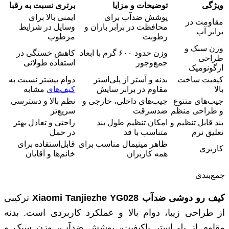
ویژگی
توضیحات و مزایا
برتری نسبت به رقبا
پوشش ضدآب برای
ایمنی بالا برای
مقاومت در
محافظت در برابر باران و
وسایل در شرایط
برابر آب
رطوبت
مرطوب
وزن سبک و
وزن حدود ۶۰۰ گرم با ابعاد
کاهش خستگی در
طراحی
جمع‌وجور
استفاده طولانی
ارگونومیک
کیفیت ساخت
بدنه و آستر از پلی‌استر
دوام بیشتر نسبت به
بالا
مقاوم در برابر سایش
کیف‌های
مشابه
جیب‌های متنوع
جیب‌های داخلی، خارجی و
نظم بالا و دسترسی
و طراحی منظم
ضدسرقت
سریع‌تر
بند قابل تنظیم و
امکان تنظیم طول بند
راحتی و تعادل بهتر
تعلیق نرم
متناسب با قد
در حمل
ظاهر مینیمال مناسب برای
قابل‌استفاده برای
کاربری
همه کاربران
خانم‌ها و آقایان
جمع‌بندی
کیف رو دوشی ضدآب
Xiaomi Tanjiezhe YG028
ترکیبی
از طراحی زیبا، دوام بالا و عملکرد کاربردی است. بدنه
مقاوم از پلی‌استر باکیفیت، پوشش ضدآب، وزن سبک و