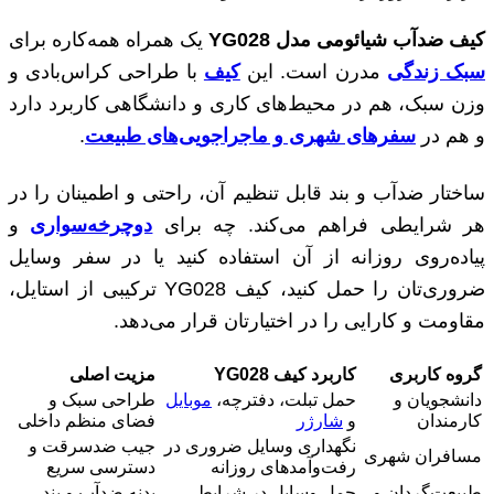
کیف ضدآب شیائومی مدل
YG028
یک همراه همه‌کاره برای
سبک زندگی
مدرن است. این
کیف
با طراحی کراس‌بادی و
وزن سبک، هم در محیط‌های کاری و دانشگاهی کاربرد دارد
و هم در
سفرهای شهری و ماجراجویی‌های طبیعت
.
ساختار ضدآب و بند قابل تنظیم آن، راحتی و اطمینان را در
هر شرایطی فراهم می‌کند. چه برای
دوچرخه‌سواری
و
پیاده‌روی روزانه از آن استفاده کنید یا در سفر وسایل
ضروری‌تان را حمل کنید، کیف YG028 ترکیبی از استایل،
مقاومت و کارایی را در اختیارتان قرار می‌دهد.
گروه کاربری
کاربرد کیف
YG028
مزیت اصلی
دانشجویان و
حمل تبلت، دفترچه،
موبایل
طراحی سبک و
کارمندان
و
شارژر
فضای منظم داخلی
نگهداری وسایل ضروری در
جیب ضدسرقت و
مسافران شهری
رفت‌وآمدهای روزانه
دسترسی سریع
طبیعت‌گردان و
حمل وسایل در شرایط
بدنه ضدآب و بند