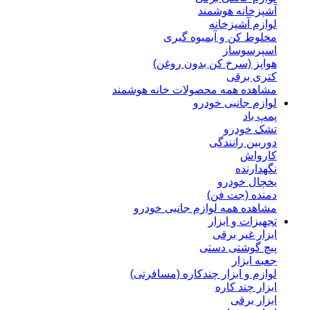
آشپزخانه هوشمند
لوازم آشپزخانه
مخلوط کن و آبمیوه گیری
اسپرسوساز
هواپز (سرخ کن بدون روغن)
کتری برقی
مشاهده همه محصولات خانه هوشمند
لوازم جانبی خودرو
پمپ باد
تشک خودرو
دوربین رانندگی
کارواش
نگهدارنده
یخچال خودرو
دمنده (جت فن)
مشاهده همه لوازم جانبی خودرو
تجهیزات و ابزار
ابزار غیر برقی
پیچ گوشتی دستی
جعبه ابزار
لوازم و ابزار چندکاره (مسافرتی)
ابزار چند کاره
ابزار برقی