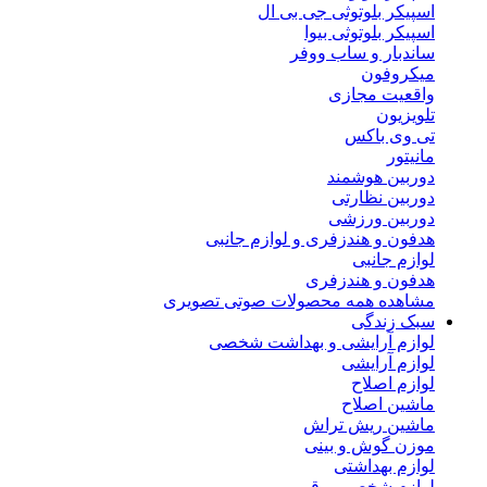
اسپیکر بلوتوثی جی بی ال
اسپیکر بلوتوثی بیوا
ساندبار و ساب ووفر
میکروفون
واقعیت مجازی
تلویزیون
تی وی باکس
مانیتور
دوربین هوشمند
دوربین نظارتی
دوربین ورزشی
هدفون و هندزفری و لوازم جانبی
لوازم جانبی
هدفون و هندزفری
مشاهده همه محصولات صوتی تصویری
سبک زندگی
لوازم آرایشی و بهداشت شخصی
لوازم آرایشی
لوازم اصلاح
ماشین اصلاح
ماشین ریش تراش
موزن گوش و بینی
لوازم بهداشتی
لوازم شخصی برقی