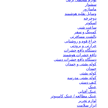
سشوار
ماساژور
وسایل نقلیه هوشمند
دوچرخه
اسکوتر
ساعت شنی
کمپینگ و سفر
بالشت مسافرتی
چراغ قوه و روشنایی
حرارتی و برودتی
دستگاه دافع حشرات
دافع حشرات هوشمند
دستگاه دافع حشرات دستی
کوله پشتی و چمدان
چمدان
کوله پشتی
کوله پشتی مدرسه
کیف دستی
عینک
عینک آفتابی
عینک مطالعه / عینک کامپیوتر
لوازم تحریر
ابزار سلامت