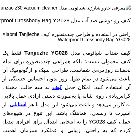
کیف رو دوشی ضد آب مدل Xiaomi Tanjiezhe Waterproof Crossbody Bag YG028
راحتی در استفاده و طراحی چندمنظوره کیف Xiaomi Tanjiezhe
Waterproof Crossbody Bag YG028
کیف ضدآب شیائومی مدل
Tanjiezhe YG028
فقط یک
کیف معمولی نیست؛ بلکه همراهی چندمنظوره برای تمام
لحظات روزمره‌ی شماست. طراحی سبک و ارگونومیک آن
باعث می‌شود در تمام طول روز بدون احساس خستگی از
آن استفاده کنید. امکان حمل
کیف
به سه حالت مختلف
کراس‌بادی، روی شانه یا به‌صورت دستی آزادی عمل بالایی
به کاربر می‌دهد و باعث می‌شود این مدل با هر
استایلی
، از
اسپرت تا رسمی، هماهنگ باشد. این تنوع در شیوه‌های
حمل، کیف YG028 را به انتخابی ایده‌آل برای افرادی تبدیل
کرده که به راحتی، زیبایی و عملکرد همزمان اهمیت