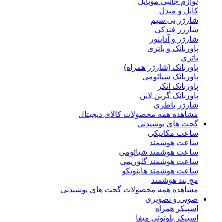
لوازم جانبی موبایل
کابل و مبدل
شارژر بی سیم
شارژر فندکی
شارژر و آداپتور
پاوربانک و باتری
باتری
پاوربانک (شارژر همراه)
پاوربانک شیائومی
پاوربانک انکر
پاوربانک گرین لاین
شارژر باطری
مشاهده همه محصولات کالای دیجیتال
گجت های پوشیدنی
ساعت مکانیکی
ساعت هوشمند
ساعت هوشمند شیائومی
ساعت هوشمند گلوریمی
ساعت هوشمند هاینوتکو
مچ بند هوشمند
مشاهده همه محصولات گجت های پوشیدنی
صوتی و تصویری
اسپیکر همراه
اسپیکر بلوتوثی میفا