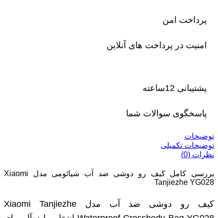
پرداخت امن
امنیت در پرداخت های آنلاین
پشتیبانی 12ساعته
پاسخگوی سوالات شما
توضیحات
توضیحات تکمیلی
نظرات (0)
بررسی کامل کیف رو دوشی ضد آب شیائومی مدل Xiaomi
Tanjiezhe YG028
کیف رو دوشی ضد آب مدل Xiaomi Tanjiezhe
Waterproof Crossbody Bag YG028 انتخابی ایده‌آل برای