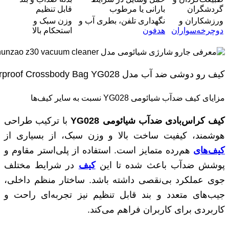
گردشگران
بارانی یا مرطوب
قابل تنظیم
ورزشکاران و
نگهداری تلفن، بطری آب و
وزن سبک و
دوچرخه‌سواران
هدفون
استحکام بالا
کیف رو دوشی ضد آب مدل Xiaomi Tanjiezhe Waterproof Crossbody Bag YG028
مزایای کیف ضدآب شیائومی YG028 نسبت به سایر کیف‌ها
کیف کراس‌بادی ضدآب شیائومی
YG028
با ترکیب طراحی
هوشمند، کیفیت ساخت بالا و وزن سبک، از بسیاری از
کیف‌های
هم‌رده متمایز است. استفاده از پلی‌استر مقاوم و
پوشش ضدآب باعث شده تا این
کیف
در شرایط مختلف
جوی عملکرد بی‌نقصی داشته باشد. ساختار منظم داخلی،
جیب‌های متعدد و بند قابل تنظیم نیز تجربه‌ای راحت و
کاربردی برای کاربران فراهم می‌کند.