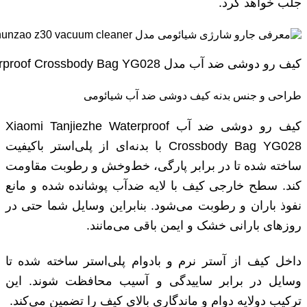
جلب خواهد کرد.
کیف رو دوشی ضد آب مدل Xiaomi Tanjiezhe Waterproof Crossbody Bag YG028
طراحی و جنس بدنه کیف دوشی ضد آب شیائومی
کیف رو دوشی ضد آب Xiaomi Tanjiezhe Waterproof
Crossbody Bag YG028 با بدنه‌ای از پلی‌استر باکیفیت
ساخته شده تا در برابر پارگی، خط‌وخش و رطوبت مقاومت
کند. سطح خارجی کیف با لایه ضدآب پوشانده شده و مانع
نفوذ باران و رطوبت می‌شود. بنابراین وسایل شما حتی در
روزهای بارانی خشک و ایمن باقی می‌مانند.
داخل کیف از آستر نرم و بادوام پلی‌استر ساخته شده تا
وسایل در برابر ساییدگی و آسیب محافظت شوند. این
ترکیب دو‌لایه دوام و ماندگاری بالای کیف را تضمین می‌کند.