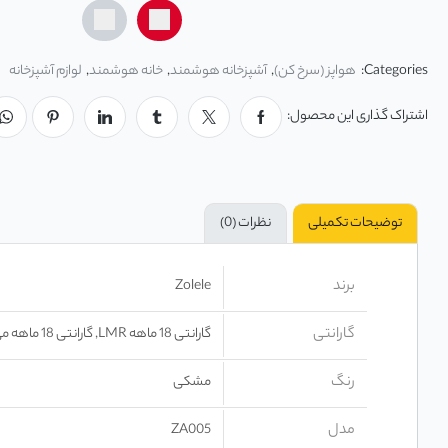
Categories:
هواپز (سرخ کن)
,
آشپزخانه هوشمند
,
خانه هوشمند
,
لوازم آشپزخانه
اشتراک گذاری این محصول:
توضیحات تکمیلی
نظرات (0)
برند
Zolele
گارانتی
گارانتی 18 ماهه LMR, گارانتی 18 ماهه می سرویس, گارانتی ضمانت اصالت و سلامت فیزیکی
رنگ
مشکی
مدل
ZA005