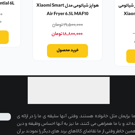
ntial 6L
ون روغن ۶.۵ لیتر شیائومی
هواپز شیائومی مدل Xiaomi Smart
Xiaomi
Air Fryer 6.5L MAF10
۰۰
۰
۱۹,۵۰۰,۰۰۰
تومان
۱۸,۸۰۰,۰۰۰
تومان
خرید محصول
برایمان مثل خانواده هستند. وقتی آنها سلیقه ی ما را در ارائه ی
ه اند و با ما همراهی می کنند، ما نیز به آنها احساس وظیفه و دین
مین خاطر وقتی از ما تقاضای کالاهای برند های دیگر را نمودند بر آن