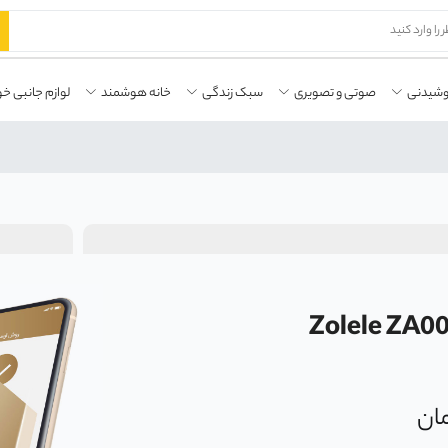
وشیدنی
صوتی و تصویری
سبک زندگی
خانه هوشمند
لوازم جانبی خو
غن (هواپز) 6 لیتری Zolele ZA005 Air
ان