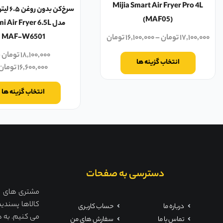
Mijia Smart Air Fryer Pro 4L
سرخ‌کن بد
(MAF05)
مدل  Air Fryer 6.5L
۱۷,۱۰۰,۰۰۰
تومان
–
۱۶,۱۰۰,۰۰۰
تومان
MAF-W6501
۱۸,۱۰۰,۰۰۰
تومان
–
انتخاب گزینه ها
۱۶,۶۰۰,۰۰۰
تومان
انتخاب گزینه ها
دسترسی به صفحات
مشتری های ما 
کالاها پسندید
درباره ما
حساب کاربری
می کنیم. به ه
تماس با ما
سفارش های من