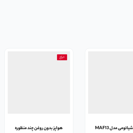
حراج
هواپز شیائومی مدل MAF13
هواپز بدون روغن چند منظوره