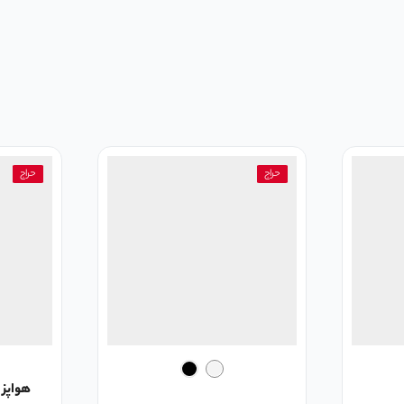
حراج
حراج