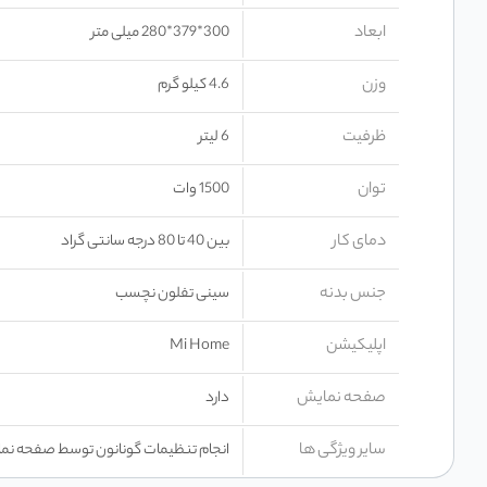
ابعاد
300*379*280 میلی متر
وزن
4.6 کیلو گرم
ظرفیت
6 لیتر
توان
1500 وات
دمای کار
بین 40 تا 80 درجه سانتی گراد
جنس بدنه
سینی تفلون نچسب
اپلیکیشن
Mi Home
صفحه نمایش
دارد
سایر ویژگی ها
انجام تنظیمات گونانون توسط صفحه نمای