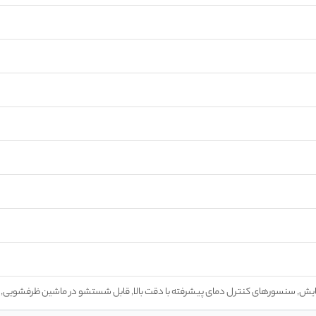
ش, سنسورهای کنترل دمای پیشرفته با دقت بالا, قابل شستشو در ماشین ظرفشویی, قا