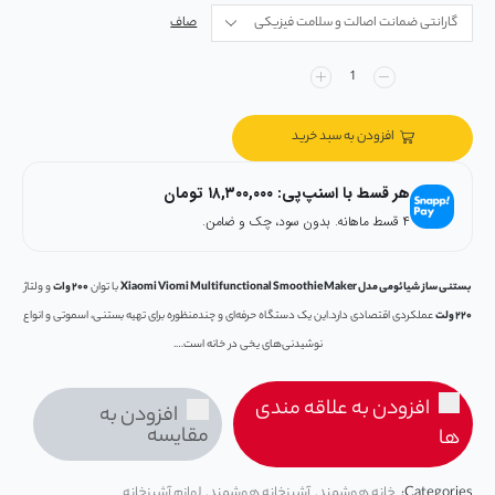
صاف
افزودن به سبد خرید
هر قسط با اسنپ‌پی:
۱۸,۳۰۰,۰۰۰
تومان
۴ قسط ماهانه. بدون سود، چک و ضامن.
بستنی ساز شیائومی مدل
Xiaomi Viomi Multifunctional Smoothie Maker
با توان
۲۰۰ وات
و ولتاژ
۲۲۰ ولت
عملکردی اقتصادی دارد.این یک دستگاه حرفه‌ای و چندمنظوره برای تهیه بستنی، اسموتی و انواع
نوشیدنی‌های یخی در خانه است….
افزودن به علاقه مندی
افزودن به
مقایسه
ها
Categories:
خانه هوشمند
,
آشپزخانه هوشمند
,
لوازم آشپزخانه