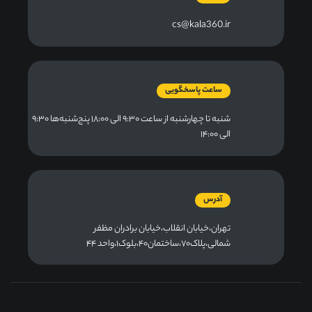
cs@kala360.ir
ساعت پاسخگویی
شنبه تا چهارشنبه از ساعت ۹:۳۰ الی ۱۸:۰۰ پنج‌شنبه‌ها ۹:۳۰
الی ۱۴:۰۰
آدرس
تهران،خیابان انقلاب،خیابان برادران مظفر
شمالی،پلاک۷۰،ساختمان۴۰،بلوک۱،واحد ۴۴