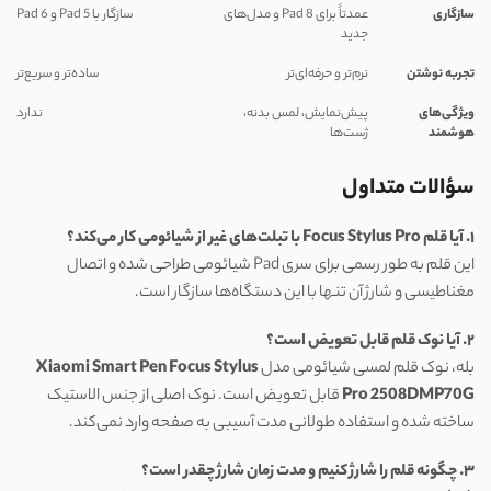
سازگاری
عمدتاً برای Pad 8 و مدل‌های
سازگار با Pad 5 و Pad 6
جدید
تجربه نوشتن
نرم‌تر و حرفه‌ای‌تر
ساده‌تر و سریع‌تر
ویژگی‌های
پیش‌نمایش، لمس بدنه،
ندارد
هوشمند
ژست‌ها
سؤالات متداول
۱
.
آیا قلم
Focus Stylus Pro
با تبلت‌های غیر از شیائومی کار می‌کند؟
این قلم به طور رسمی برای سری Pad شیائومی طراحی شده و اتصال
مغناطیسی و شارژ آن تنها با این دستگاه‌ها سازگار است.
۲
.
آیا نوک قلم قابل تعویض است؟
بله، نوک قلم لمسی شیائومی مدل
Xiaomi Smart Pen Focus Stylus
Pro 2508DMP70G
قابل تعویض است. نوک اصلی از جنس الاستیک
ساخته شده و استفاده طولانی مدت آسیبی به صفحه وارد نمی‌کند.
۳
.
چگونه قلم را شارژ کنیم و مدت زمان شارژ چقدر است؟