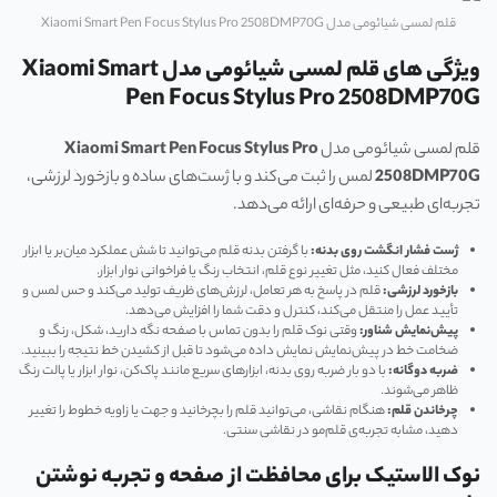
قلم لمسی شیائومی مدل Xiaomi Smart Pen Focus Stylus Pro 2508DMP70G
ویژگی های قلم لمسی شیائومی مدل Xiaomi Smart
Pen Focus Stylus Pro 2508DMP70G
قلم لمسی شیائومی مدل
Xiaomi Smart Pen Focus Stylus Pro
2508DMP70G
لمس را ثبت می‌کند و با ژست‌های ساده و بازخورد لرزشی،
تجربه‌ای طبیعی و حرفه‌ای ارائه می‌دهد.
ژست فشار انگشت روی بدنه
:
با گرفتن بدنه قلم می‌توانید تا شش عملکرد میان‌بر یا ابزار
مختلف فعال کنید، مثل تغییر نوع قلم، انتخاب رنگ یا فراخوانی نوار ابزار.
بازخورد لرزشی
:
قلم در پاسخ به هر تعامل، لرزش‌های ظریف تولید می‌کند و حس لمس و
تأیید عمل را منتقل می‌کند، کنترل و دقت شما را افزایش می‌دهد.
پیش‌نمایش شناور
:
وقتی نوک قلم را بدون تماس با صفحه نگه دارید، شکل، رنگ و
ضخامت خط در پیش‌نمایش نمایش داده می‌شود تا قبل از کشیدن خط نتیجه را ببینید.
ضربه دوگانه
:
با دو بار ضربه روی بدنه، ابزارهای سریع مانند پاک‌کن، نوار ابزار یا پالت رنگ
ظاهر می‌شوند.
چرخاندن قلم
:
هنگام نقاشی، می‌توانید قلم را بچرخانید و جهت یا زاویه خطوط را تغییر
دهید، مشابه تجربه‌ی قلم‌مو در نقاشی سنتی.
نوک الاستیک برای محافظت از صفحه و تجربه نوشتن