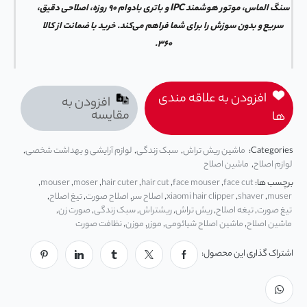
سنگ الماس، موتور هوشمند IPC و باتری بادوام ۹۰ روزه، اصلاحی دقیق،
سریع و بدون سوزش را برای شما فراهم می‌کند. خرید با ضمانت از کالا
۳۶۰.
افزودن به علاقه مندی
افزودن به
مقایسه
ها
Categories:
ماشین ریش تراش
,
سبک زندگی
,
لوازم آرایشی و بهداشت شخصی
,
لوازم اصلاح
,
ماشین اصلاح
برچسب ها:
face cut
,
face mouser
,
hair cut
,
hair cuter
,
moser
,
mouser
,
muser
,
shaver
,
xiaomi hair clipper
,
اصلاح سر
,
اصلاح صورت
,
تیغ اصلاح
,
تیغ صورت
,
تیغه اصلاح
,
ریش تراش
,
ریشتراش
,
سبک زندگی
,
صورت زن
,
ماشین اصلاح
,
ماشین اصلاح شیائومی
,
موزر
,
موزن
,
نظافت صورت
اشتراک گذاری این محصول: