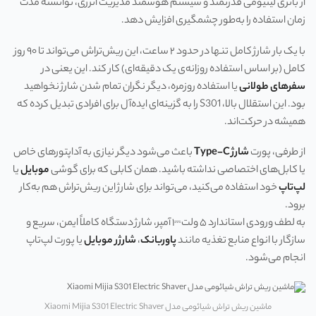
از باتری لیتیومی قدرتمند و سیستم هوشمند مدیریت انرژی، توانسته مدت
زمان استفاده را به‌طور چشمگیری افزایش دهد.
با یک بار شارژ کامل تنها در حدود ۲ ساعت، این ریش‌تراش می‌تواند تا ۹۰ روز
کامل (بر اساس استفاده روزانه‌ی یک دقیقه‌ای) کار کند. این یعنی در
سفرهای طولانی
یا استفاده روزمره، دیگر نگران تمام شدن شارژ نخواهید
بود. این استقلال بالا، S301 را به گزینه‌ای ایده‌آل برای افرادی تبدیل کرده که
همیشه در حرکت‌اند.
از طرفی، پورت
شارژ Type-C
باعث می‌شود دیگر نیازی به آداپتورهای خاص
یا کابل‌های اختصاصی نداشته باشید. همان کابلی که برای گوشی
موبایل
یا
لپ‌تاپ
خود استفاده می‌کنید، می‌تواند برای شارژ این ریش‌تراش هم به‌کار
برود.
به لطف ورودی استاندارد ۵ ولت⎓۱ آمپر، شارژ دستگاه کاملاً ایمن، سریع و
سازگار با انواع منابع تغذیه مانند
پاوربانک
،
شارژر موبایل
یا پورت لپ‌تاپ
انجام می‌شود.
ماشین ریش تراش شیائومی مدل Xiaomi Mijia S301 Electric Shaver