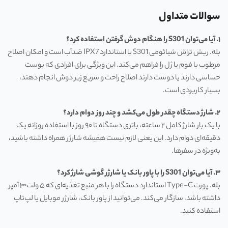
سوالات متداول
۱. آیا می‌توان S301 را هنگام دوش گرفتن استفاده کرد؟
بله. ریش تراش شیائومی S301 با استاندارد IPX7 ضدآب است و امکان اصلاح
مرطوب با فوم یا ژل را فراهم می‌کند. این ویژگی برای افرادی که پوست
حساسی دارند یا دوست دارند اصلاح راحت و سریع زیر دوش انجام دهند،
بسیار کاربردی است.
۲. شارژ دستگاه چقدر طول می‌کشد و چند روز دوام دارد؟
با یک بار شارژ کامل ۲ ساعته، باتری دستگاه تا ۹۰ روز با استفاده روزانه یک
دقیقه‌ای دوام دارد. این یعنی لازم نیست همیشه شارژر همراه داشته باشید،
به‌ویژه در سفرها.
۳. آیا می‌توان S301 را با پاور بانک یا شارژر گوشی شارژ کرد؟
بله. پورت Type-C استاندارد دستگاه را با هر منبع تغذیه‌ای که ۵ ولت⎓۱ آمپر
داشته باشد، سازگار می‌کند. می‌توانید از پاور بانک، شارژر موبایل یا لپ‌تاپ
استفاده کنید.