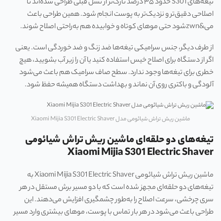
تیغه‌های S301 حدود ۳۵ درصد نازک‌تر از نسل قبلی طراحی شده‌اند تا
اصلاحی دقیق‌تر و نزدیک‌تر به پوست انجام شود. همین طراحی باعث
می&zwn‌شود حتی موهای کوتاه و خوابیده هم به‌راحتی اصلاح شوند.
از طرف دیگر، جنس سرامیکی تیغه‌ها ضد زنگ و ضد خوردگی است. یعنی
اگر از دستگاه برای اصلاح خیس استفاده کنید یا آن را زیر آب بشویید، هیچ
خطری برای تیغه‌ها وجود ندارد. سطح صاف سرامیک هم باعث می‌شود
آلودگی و باکتری روی آن نماند و بهداشت دستگاه همیشه حفظ شود.
ماشین ریش تراش شیائومی مدل Xiaomi Mijia S301 Electric Shaver
تیغه‌های دو حلقه‌ای ماشین ریش تراش شیائومی
Xiaomi Mijia S301 Electric Shaver
ماشین ریش تراش شیائومی Xiaomi Mijia S301 Electric Shaver به
تیغه‌های دو حلقه‌ای مجهز شده است که با دو مسیر برش مستقل در هر
سری چرخشی، سرعت اصلاح را به‌طور چشمگیری افزایش می‌دهند. این
طراحی باعث می‌شود در هر بار تماس با پوست، موهای بیشتری وارد مسیر