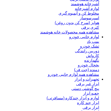
آشپزخانه هوشمند
لوازم آشپزخانه
مخلوط کن و آبمیوه گیری
اسپرسوساز
هواپز (سرخ کن بدون روغن)
کتری برقی
مشاهده همه محصولات خانه هوشمند
لوازم جانبی خودرو
پمپ باد
تشک خودرو
دوربین رانندگی
کارواش
نگهدارنده
یخچال خودرو
دمنده (جت فن)
مشاهده همه لوازم جانبی خودرو
تجهیزات و ابزار
ابزار غیر برقی
پیچ گوشتی دستی
جعبه ابزار
لوازم و ابزار چندکاره (مسافرتی)
ابزار چند کاره
ابزار برقی