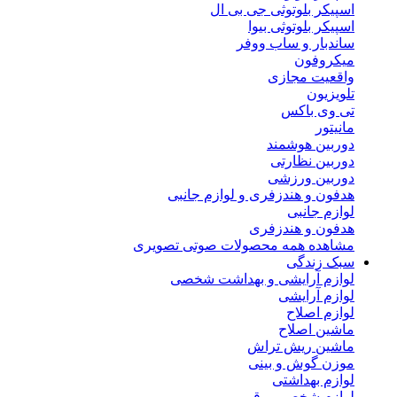
اسپیکر بلوتوثی جی بی ال
اسپیکر بلوتوثی بیوا
ساندبار و ساب ووفر
میکروفون
واقعیت مجازی
تلویزیون
تی وی باکس
مانیتور
دوربین هوشمند
دوربین نظارتی
دوربین ورزشی
هدفون و هندزفری و لوازم جانبی
لوازم جانبی
هدفون و هندزفری
مشاهده همه محصولات صوتی تصویری
سبک زندگی
لوازم آرایشی و بهداشت شخصی
لوازم آرایشی
لوازم اصلاح
ماشین اصلاح
ماشین ریش تراش
موزن گوش و بینی
لوازم بهداشتی
لوازم شخصی برقی