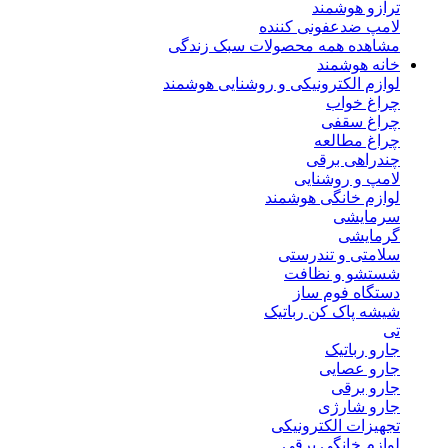
ترازو هوشمند
لامپ ضدعفونی کننده
مشاهده همه محصولات سبک زندگی
خانه هوشمند
لوازم الکترونیکی و روشنایی هوشمند
چراغ خواب
چراغ سقفی
چراغ مطالعه
چندراهی برقی
لامپ و روشنایی
لوازم خانگی هوشمند
سرمایشی
گرمایشی
سلامتی و تندرستی
شستشو و نظافت
دستگاه فوم ساز
شیشه پاک کن رباتیک
تی
جارو رباتیک
جارو عصایی
جارو برقی
جارو شارژی
تجهیزات الکترونیکی
لوازم خانگی برقی