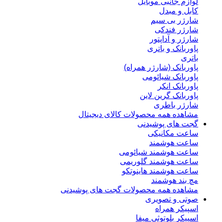
لوازم جانبی موبایل
کابل و مبدل
شارژر بی سیم
شارژر فندکی
شارژر و آداپتور
پاوربانک و باتری
باتری
پاوربانک (شارژر همراه)
پاوربانک شیائومی
پاوربانک انکر
پاوربانک گرین لاین
شارژر باطری
مشاهده همه محصولات کالای دیجیتال
گجت های پوشیدنی
ساعت مکانیکی
ساعت هوشمند
ساعت هوشمند شیائومی
ساعت هوشمند گلوریمی
ساعت هوشمند هاینوتکو
مچ بند هوشمند
مشاهده همه محصولات گجت های پوشیدنی
صوتی و تصویری
اسپیکر همراه
اسپیکر بلوتوثی میفا