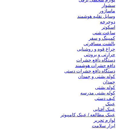
سشوار
ماساژور
وسایل نقلیه هوشمند
دوچرخه
اسکوتر
ساعت شنی
کمپینگ و سفر
بالشت مسافرتی
چراغ قوه و روشنایی
حرارتی و برودتی
دستگاه دافع حشرات
دافع حشرات هوشمند
دستگاه دافع حشرات دستی
کوله پشتی و چمدان
چمدان
کوله پشتی
کوله پشتی مدرسه
کیف دستی
عینک
عینک آفتابی
عینک مطالعه / عینک کامپیوتر
لوازم تحریر
ابزار سلامت