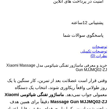
امنیت در پرداخت های آنلاین
پشتیبانی 12ساعته
پاسخگوی سوالات شما
توضیحات
توضیحات تکمیلی
نظرات (0)
خرید و معرفی ماساژور تفنگی شیائومی مدل Xiaomi Massage
Gun MJJMQ02-ZJ
وقتی قرار است عضلاتت بعد از تمرین، کار سنگین یا یک
روز طولانی واقعاً ریکاوری شوند، انتخاب یک دستگاه
معمولی جواب نمی‌دهد.
ماساژور تفنگی شیائومی
Xiaomi
Massage Gun MJJMQ02-ZJ
دقیقاً برای همین هدف
ساخته شده است. یک ابزار حرفه‌ای، دقیق و قابل اعتماد