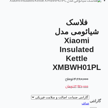
فلاسک
شیائومی مدل
Xiaomi
Insulated
Kettle
XMBWH01PL
۴,۲۸۰,۰۰۰
تومان
۳,۹۲۰,۰۰۰
تومان
گارانتی
صاف