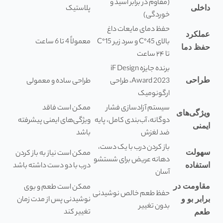
(مقاوم در برابر اسید و
پلاستیک
داخلی
خوردگی)
حفظ دمای مایعات داغ
عملکرد
بالای 45°C و سرد زیر 15°C
معمولاً 4 تا 6 ساعت
حفظ دما
تا ۲۴ ساعت
برنده جایزه iF Design
طراحی
Award 2023، طراحی
طراحی ساده و معمولی
ارگونومیک
سیستم آزادسازی فشار
ممکن است فاقد
ویژگی‌های
دوگانه، آب‌بندی کامل، پایه
ویژگی‌های ایمنی پیشرفته
ایمنی
ضد لغزش
باشد
باز کردن درب با یک دست،
سهولت
ممکن است نیاز به باز کردن
دهانه عریض برای شستشو
درب با دو دست داشته باشد
استفاده
آسان
مقاومت در
ممکن است طعم و بوی
حفظ طعم خالص نوشیدنی
نوشیدنی پس از مدت زمان
برابر بو و
بدون تغییر
تغییر کند
طعم