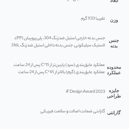
ابعاد
تقریبا 920 گرم
وزن
جنس بدنه خارجی استیل ضدزنگ 304، پلی‌پروپیلن (PP)،
جنس
لاستیک سیلیکونی, جنس بدنه داخلی استیل ضدزنگ 316L
بدنه
عملکرد عایق‌بندی (سرد) پایین‌تر از 15°C پس از 24 ساعت,
محدوده
عملکرد عایق‌بندی (گرم) بالاتر از 45°C پس از 24 ساعت
عملکرد
جایزه
iF Design Award 2023
طراحی
گارانتی ضمانت اصالت و سلامت فیزیکی
گارانتی