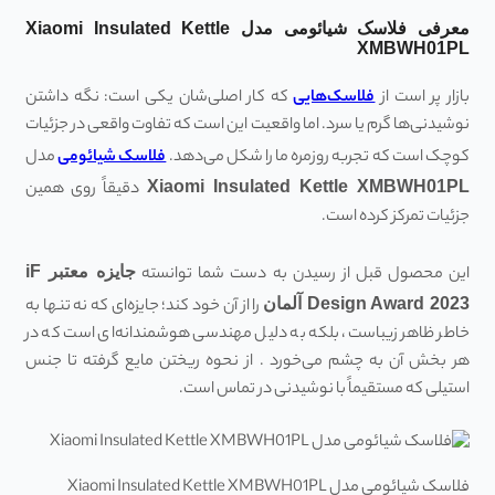
معرفی فلاسک شیائومی مدل Xiaomi Insulated Kettle
XMBWH01PL
بازار پر است از
فلاسک‌هایی
که کار اصلی‌شان یکی است: نگه داشتن
نوشیدنی‌ها گرم یا سرد. اما واقعیت این است که تفاوت واقعی در جزئیات
کوچک است که تجربه روزمره ما را شکل می‌دهد.
فلاسک شیائومی
مدل
Xiaomi Insulated Kettle XMBWH01PL
دقیقاً روی همین
جزئیات تمرکز کرده است.
این محصول قبل از رسیدن به دست شما توانسته
جایزه معتبر
iF
Design Award 2023
آلمان
را از آن خود کند؛ جایزه‌ای که نه تنها به
خاطر ظاهر زیباست، بلکه به دلیل مهندسی هوشمندانه‌ای است که در
هر بخش آن به چشم می‌خورد . از نحوه ریختن مایع گرفته تا جنس
استیلی که مستقیماً با نوشیدنی در تماس است.
فلاسک شیائومی مدل Xiaomi Insulated Kettle XMBWH01PL