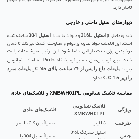
بازمی‌گرداند. این ویژگی نقش کلیدی در جلوگیری از اتلاف حرارت از طریق
تابش دارد.
دیواره‌های استیل داخلی و خارجی:
دیواره داخلی از
استیل 316
L
و دیواره خارجی از
استیل 304
ساخته شده
است. این انتخاب مواد علاوه بر دوام و مقاومت، کمک می‌کند تا دمای
نوشیدنی برای مدت طولانی حفظ شود. این ترکیب هوشمندانه باعث
شده طبق آزمایش‌های معتبر آزمایشگاه
Pinlo
، فلاسک شیائومی
بتواند
مایعات داغ را پس از
۲۴
ساعت بالای 45
°C
و
مایعات سرد
را زیر 15
°C
نگه دارد.
مقایسه فلاسک شیائومی XMBWH01PL و فلاسک‌های عادی
فلاسک شیائومی
ویژگی
فلاسک‌های عادی
XMBWH01PL
1.8 لیتر
معمولاً بین 0.5 تا 1 لیتر
ظرفیت
استیل ضدزنگ 316L
جنس
معمولاً استیل 304 یا