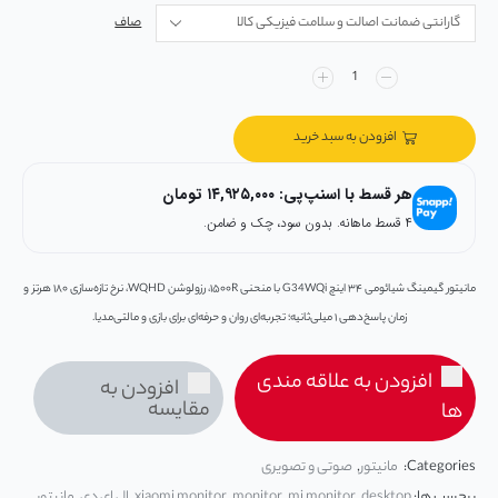
صاف
افزودن به سبد خرید
هر قسط با اسنپ‌پی:
۱۴,۹۲۵,۰۰۰
تومان
۴ قسط ماهانه. بدون سود، چک و ضامن.
مانیتور گیمینگ شیائومی ۳۴ اینچ G34WQi با منحنی ۱۵۰۰R، رزولوشن WQHD، نرخ تازه‌سازی ۱۸۰ هرتز و
زمان پاسخ‌دهی ۱ میلی‌ثانیه؛ تجربه‌ای روان و حرفه‌ای برای بازی و مالتی‌مدیا.
افزودن به علاقه مندی
افزودن به
مقایسه
ها
Categories:
مانیتور
,
صوتی و تصویری
برچسب ها:
desktop
,
mi monitor
,
monitor
,
xiaomi monitor
,
ال ای دی
,
مانیتور
,