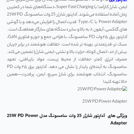
آداپتور برق
۲۵ وات PD سامسونگ، انتخابی ایده‌آل برای شارژ سریع، شارژ
ایمن، شارژ کارآمد! با Super Fast Charging، دستگاه‌های شما در کمترین
زمان آماده استفاده می‌شوند. آداپتور شارژر 25 وات سامسونگ 25W PD
Power Adapter با Type-C قدرت اتصال را افزایش می‌دهد و با گوشی
‌های گلکسی، آیفون ۸ به بالا و سایر دستگاه‌ های سازگار هماهنگ است.
آداپتور برق ۲۵ وات PD سامسونگ، با طراحی جمع ‌و جور و فناوری GaN،
سبک ‌تر، قدرتمندتر، بهینه‌ تر شده است. حفاظت هوشمند در برابر جریان
بیش ‌از حد، اتصال کوتاه، حرارت بالا و نشتی، ایمنی شارژ را تضمین می‌کند.
مصرف انرژی کمتر، حفاظت از محیط‌ زیست، مواد بازیافتی، تعهد
سامسونگ به آینده‌ای پایدار را نشان می‌ دهد. آداپتور برق ۲۵ وات PD
سامسونگ، انتخاب هوشمند برای شارژ سریع، ایمن، پرقدرت—همین
حالا تهیه کنید!
25W PD Power Adapter
ویژگی های آداپتور شارژر 25 وات سامسونگ مدل 25W PD Power
Adapter