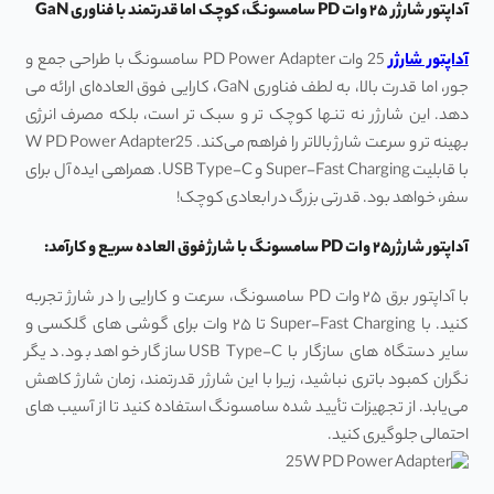
آداپتور شارژر ۲۵ وات PD سامسونگ، کوچک اما قدرتمند با فناوری GaN
آداپتور شارژر
25 وات PD Power Adapter سامسونگ با طراحی جمع‌ و
جور، اما قدرت بالا، به لطف فناوری GaN، کارایی فوق ‌العاده‌ای ارائه می‌
دهد. این شارژر نه‌ تنها کوچک‌ تر و سبک ‌تر است، بلکه مصرف انرژی
بهینه‌ تر و سرعت شارژ بالاتر را فراهم می‌کند. W PD Power Adapter25
با قابلیت Super-Fast Charging و USB Type-C. همراهی ایده ‌آل برای
سفر، خواهد بود. قدرتی بزرگ در ابعادی کوچک!
آداپتور شارژر۲۵ وات PD سامسونگ با شارژ فوق ‌العاده سریع و کارآمد:
با آداپتور برق ۲۵ وات PD سامسونگ، سرعت و کارایی را در شارژ تجربه
کنید. با Super-Fast Charging تا ۲۵ وات برای گوشی ‌های گلکسی و
سایر دستگاه‌ های سازگار با USB Type-C سازگار خواهد بود. دیگر
نگران کمبود باتری نباشید، زیرا با این شارژر قدرتمند، زمان شارژ کاهش
می‌یابد. از تجهیزات تأیید ‌شده سامسونگ استفاده کنید تا از آسیب ‌های
احتمالی جلوگیری کنید.