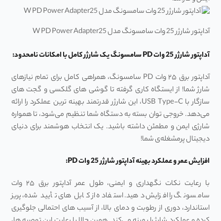
آداپتور شارژر 25 وات سامسونگ مدل W PD Power Adapter25
آداپتور شارژر 25 وات PD سامسونگ یک شارژر کامل با امکانات نامحدود:
آداپتور برق ۲۵ وات PD سامسونگ، همراهی کامل برای تمام نیازهای
شارژ شما! از ایستگاه کاری گرفته تا گوشی ‌های گلکسی و گجت‌ های
سازگار با USB Type-C، این شارژر قدرتمند بهینه ‌ترین عملکرد را ارائه
می‌دهد. خروجی توان بسته به دستگاه شما تنظیم می‌شود، تا همواره
شارژی ایمن و مطمئن داشته باشید. یک انتخاب هوشمند برای دنیای
دیجیتال پرمشغله‌ی شما!
افزایش عمر و عملکرد بهینه آداپتور شارژر 25 وات PD:
با رعایت نکات نگهداری و ایمنی، طول عمر آداپتور برق ۲۵ وات
سامسونگ را افزایش دهید. استفاده از کابل‌ های تأیید ‌شده، پریز
استاندارد، دوری از رطوبت و دمای بالا، از آسیب‌ های احتمالی جلوگیری
کرده و عملکرد شارژ را بهینه می‌کند. همین حالا با رعایت این توصیه ‌ها،