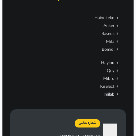
Haino teko
Anker
Baseus
Mifa
Bomidi
Haylou
Qcy
Mibro
Kiselect
Imilab
شماره تماس