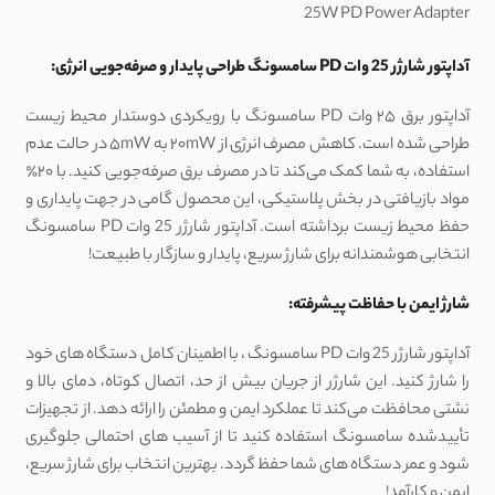
25W PD Power Adapter
آداپتور شارژر 25 وات PD سامسونگ طراحی پایدار و صرفه‌جویی انرژی:
آداپتور برق ۲۵ وات PD سامسونگ با رویکردی دوستدار محیط ‌زیست
طراحی شده است. کاهش مصرف انرژی از ۲۰mW به ۵mW در حالت عدم
استفاده، به شما کمک می‌کند تا در مصرف برق صرفه‌جویی کنید. با ۲۰٪
مواد بازیافتی در بخش پلاستیکی، این محصول گامی در جهت پایداری و
حفظ محیط ‌زیست برداشته است. آداپتور شارژر 25 وات PD سامسونگ
انتخابی هوشمندانه برای شارژ سریع، پایدار و سازگار با طبیعت!
شارژ ایمن با حفاظت پیشرفته:
آداپتور شارژر 25 وات PD سامسونگ ، با اطمینان کامل دستگاه‌ های خود
را شارژ کنید. این شارژر از جریان بیش‌ از حد، اتصال کوتاه، دمای بالا و
نشتی محافظت می‌کند تا عملکرد ایمن و مطمئن را ارائه دهد. از تجهیزات
تأیید‌شده سامسونگ استفاده کنید تا از آسیب‌ های احتمالی جلوگیری
شود و عمر دستگاه‌ های شما حفظ گردد. بهترین انتخاب برای شارژ سریع،
ایمن و کارآمد!